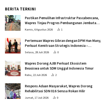
BERITA TERKINI
Pastikan Pemulihan Infrastruktur Pascabencana,
Wapres Tinjau Progres Pembangunan Jembatan
Krueng Tingkeum Bireuen
Kamis, 6 Agustus 2026
1
Pertemuan Wapres Gibran dengan DPM Hun Many,
Perkuat Kemitraan Strategis Indonesia –
Kamboja
Selasa, 28 Juli 2026
0
Wapres Dorong AJBI Perkuat Ekosistem
Beasiswa untuk SDM Unggul Indonesia Timur
Rabu, 22 Juli 2026
2
Respons Aduan Masyarakat, Wapres Dorong
Rehabilitasi SDN 016 Serusa Rokan Hilir
Jumat, 17 Juli 2026
0