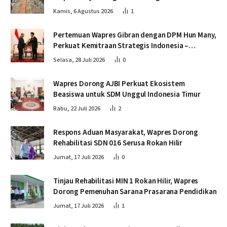
Krueng Tingkeum Bireuen
Kamis, 6 Agustus 2026
1
Pertemuan Wapres Gibran dengan DPM Hun Many,
Perkuat Kemitraan Strategis Indonesia –
Kamboja
Selasa, 28 Juli 2026
0
Wapres Dorong AJBI Perkuat Ekosistem
Beasiswa untuk SDM Unggul Indonesia Timur
Rabu, 22 Juli 2026
2
Respons Aduan Masyarakat, Wapres Dorong
Rehabilitasi SDN 016 Serusa Rokan Hilir
Jumat, 17 Juli 2026
0
Tinjau Rehabilitasi MIN 1 Rokan Hilir, Wapres
Dorong Pemenuhan Sarana Prasarana Pendidikan
Jumat, 17 Juli 2026
1