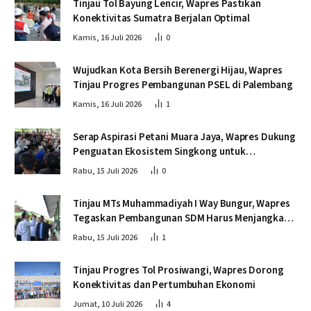
Tinjau Tol Bayung Lencir, Wapres Pastikan
Konektivitas Sumatra Berjalan Optimal
Kamis, 16 Juli 2026
0
Wujudkan Kota Bersih Berenergi Hijau, Wapres
Tinjau Progres Pembangunan PSEL di Palembang
Kamis, 16 Juli 2026
1
Serap Aspirasi Petani Muara Jaya, Wapres Dukung
Penguatan Ekosistem Singkong untuk
Swasembada Pangan
Rabu, 15 Juli 2026
0
Tinjau MTs Muhammadiyah I Way Bungur, Wapres
Tegaskan Pembangunan SDM Harus Menjangkau
Seluruh Sekolah
Rabu, 15 Juli 2026
1
Tinjau Progres Tol Prosiwangi, Wapres Dorong
Konektivitas dan Pertumbuhan Ekonomi
Jumat, 10 Juli 2026
4