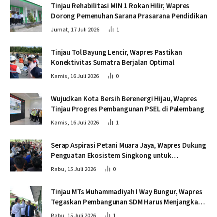
Tinjau Rehabilitasi MIN 1 Rokan Hilir, Wapres
Dorong Pemenuhan Sarana Prasarana Pendidikan
Jumat, 17 Juli 2026
1
Tinjau Tol Bayung Lencir, Wapres Pastikan
Konektivitas Sumatra Berjalan Optimal
Kamis, 16 Juli 2026
0
Wujudkan Kota Bersih Berenergi Hijau, Wapres
Tinjau Progres Pembangunan PSEL di Palembang
Kamis, 16 Juli 2026
1
Serap Aspirasi Petani Muara Jaya, Wapres Dukung
Penguatan Ekosistem Singkong untuk
Swasembada Pangan
Rabu, 15 Juli 2026
0
Tinjau MTs Muhammadiyah I Way Bungur, Wapres
Tegaskan Pembangunan SDM Harus Menjangkau
Seluruh Sekolah
Rabu, 15 Juli 2026
1