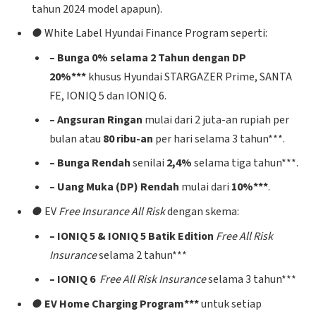
tahun 2024 model apapun).
●
White Label Hyundai Finance Program seperti:
– Bunga 0% selama 2 Tahun dengan DP
20%***
khusus Hyundai STARGAZER Prime, SANTA
FE, IONIQ 5 dan IONIQ 6.
– Angsuran Ringan
mulai dari 2 juta-an rupiah per
bulan atau
80 ribu-an
per hari selama 3 tahun***.
– Bunga Rendah
senilai
2,4%
selama tiga tahun***.
– Uang Muka (DP) Rendah
mulai dari
10%***
.
●
EV
Free Insurance All Risk
dengan skema:
– IONIQ 5 & IONIQ 5 Batik Edition
Free All Risk
Insurance
selama 2 tahun***
– IONIQ 6
Free All Risk Insurance
selama 3 tahun***
●
EV Home Charging Program***
untuk setiap