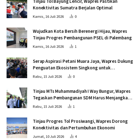
Tinjau Tol Bayung Lencir, Wapres Pastikan
Konektivitas Sumatra Berjalan Optimal
Kamis, 16 Juli 2026
0
Wujudkan Kota Bersih Berenergi Hijau, Wapres
Tinjau Progres Pembangunan PSEL di Palembang
Kamis, 16 Juli 2026
1
Serap Aspirasi Petani Muara Jaya, Wapres Dukung
Penguatan Ekosistem Singkong untuk
Swasembada Pangan
Rabu, 15 Juli 2026
0
Tinjau MTs Muhammadiyah I Way Bungur, Wapres
Tegaskan Pembangunan SDM Harus Menjangkau
Seluruh Sekolah
Rabu, 15 Juli 2026
1
Tinjau Progres Tol Prosiwangi, Wapres Dorong
Konektivitas dan Pertumbuhan Ekonomi
Jumat, 10 Juli 2026
4