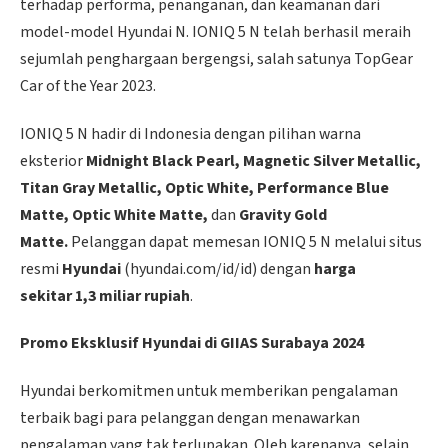
terhadap performa, penanganan, dan keamanan dari
model-model Hyundai N. IONIQ 5 N telah berhasil meraih
sejumlah penghargaan bergengsi, salah satunya TopGear
Car of the Year 2023.
IONIQ 5 N hadir di Indonesia dengan pilihan warna
eksterior
Midnight Black Pearl, Magnetic Silver Metallic,
Titan Gray Metallic, Optic White, Performance Blue
Matte, Optic White Matte,
dan
Gravity Gold
Matte.
Pelanggan dapat memesan IONIQ 5 N melalui situs
resmi
Hyundai
(hyundai.com/id/id) dengan
harga
sekitar
1,3 miliar rupiah
.
Promo Eksklusif Hyundai di GIIAS Surabaya 2024
Hyundai berkomitmen untuk memberikan pengalaman
terbaik bagi para pelanggan dengan menawarkan
pengalaman yang tak terlupakan. Oleh karenanya, selain