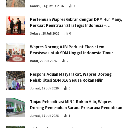
Krueng Tingkeum Bireuen
Kamis, 6 Agustus 2026
1
Pertemuan Wapres Gibran dengan DPM Hun Many,
Perkuat Kemitraan Strategis Indonesia –
Kamboja
Selasa, 28 Juli 2026
0
Wapres Dorong AJBI Perkuat Ekosistem
Beasiswa untuk SDM Unggul Indonesia Timur
Rabu, 22 Juli 2026
2
Respons Aduan Masyarakat, Wapres Dorong
Rehabilitasi SDN 016 Serusa Rokan Hilir
Jumat, 17 Juli 2026
0
Tinjau Rehabilitasi MIN 1 Rokan Hilir, Wapres
Dorong Pemenuhan Sarana Prasarana Pendidikan
Jumat, 17 Juli 2026
1