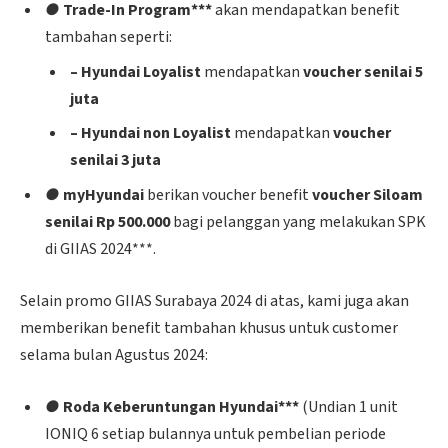
●
Trade-In Program***
akan mendapatkan benefit
tambahan seperti:
– Hyundai Loyalist
mendapatkan
voucher senilai 5
juta
– Hyundai non Loyalist
mendapatkan
voucher
senilai 3 juta
●
myHyundai
berikan voucher benefit
voucher Siloam
senilai Rp 500.000
bagi pelanggan yang melakukan SPK
di GIIAS 2024***.
Selain promo GIIAS Surabaya 2024 di atas, kami juga akan
memberikan benefit tambahan khusus untuk customer
selama bulan Agustus 2024:
●
Roda Keberuntungan Hyundai***
(Undian 1 unit
IONIQ 6 setiap bulannya untuk pembelian periode