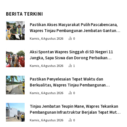
BERITA TERKINI
Pastikan Akses Masyarakat Pulih Pascabencana,
Wapres Tinjau Pembangunan Jembatan Gantung
Kendawi
Kamis, 6 Agustus 2026
0
Aksi Spontan Wapres Singgah di SD Negeri 11
Jangka, Sapa Siswa dan Dorong Perbaikan
Sekolah
Kamis, 6 Agustus 2026
1
Pastikan Penyelesaian Tepat Waktu dan
Berkualitas, Wapres Tinjau Pembangunan
Jembatan Lumut
Kamis, 6 Agustus 2026
0
Tinjau Jembatan Teupin Mane, Wapres Tekankan
Pembangunan Infrastruktur Berjalan Tepat Mutu
dan Tepat Waktu
Kamis, 6 Agustus 2026
0