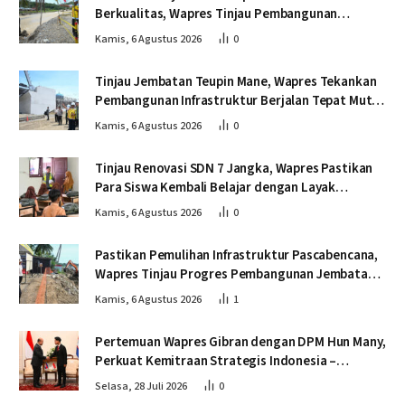
Berkualitas, Wapres Tinjau Pembangunan
Jembatan Lumut
Kamis, 6 Agustus 2026
0
Tinjau Jembatan Teupin Mane, Wapres Tekankan
Pembangunan Infrastruktur Berjalan Tepat Mutu
dan Tepat Waktu
Kamis, 6 Agustus 2026
0
Tinjau Renovasi SDN 7 Jangka, Wapres Pastikan
Para Siswa Kembali Belajar dengan Layak
Pascabencana
Kamis, 6 Agustus 2026
0
Pastikan Pemulihan Infrastruktur Pascabencana,
Wapres Tinjau Progres Pembangunan Jembatan
Krueng Tingkeum Bireuen
Kamis, 6 Agustus 2026
1
Pertemuan Wapres Gibran dengan DPM Hun Many,
Perkuat Kemitraan Strategis Indonesia –
Kamboja
Selasa, 28 Juli 2026
0