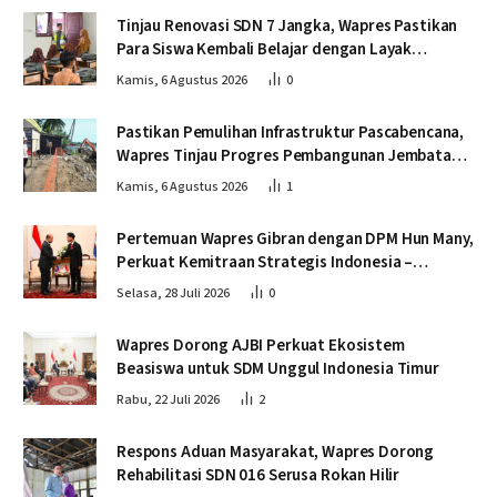
Tinjau Renovasi SDN 7 Jangka, Wapres Pastikan
Para Siswa Kembali Belajar dengan Layak
Pascabencana
Kamis, 6 Agustus 2026
0
Pastikan Pemulihan Infrastruktur Pascabencana,
Wapres Tinjau Progres Pembangunan Jembatan
Krueng Tingkeum Bireuen
Kamis, 6 Agustus 2026
1
Pertemuan Wapres Gibran dengan DPM Hun Many,
Perkuat Kemitraan Strategis Indonesia –
Kamboja
Selasa, 28 Juli 2026
0
Wapres Dorong AJBI Perkuat Ekosistem
Beasiswa untuk SDM Unggul Indonesia Timur
Rabu, 22 Juli 2026
2
Respons Aduan Masyarakat, Wapres Dorong
Rehabilitasi SDN 016 Serusa Rokan Hilir