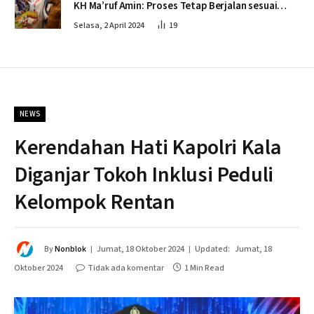
KH Ma’ruf Amin: Proses Tetap Berjalan sesuai
Penahapan
Selasa, 2 April 2024
19
NEWS
Kerendahan Hati Kapolri Kala
Diganjar Tokoh Inklusi Peduli
Kelompok Rentan
By
Nonblok
Jumat, 18 Oktober 2024
Updated:
Jumat, 18
Oktober 2024
Tidak ada komentar
1 Min Read