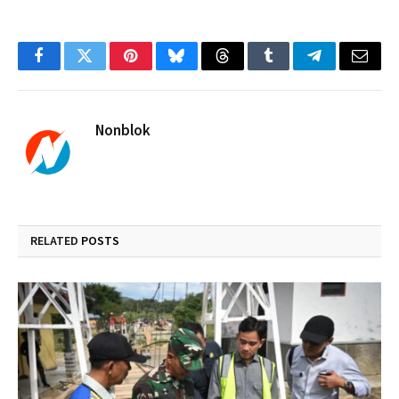
Facebook
Twitter
Pinterest
Bluesky
Threads
Tumblr
Telegram
Email
Nonblok
RELATED
POSTS