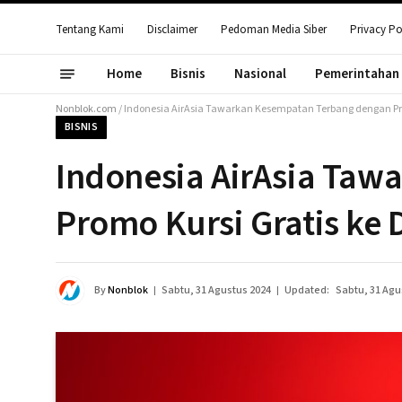
Tentang Kami
Disclaimer
Pedoman Media Siber
Privacy Po
Home
Bisnis
Nasional
Pemerintahan
Nonblok.com
/
Indonesia AirAsia Tawarkan Kesempatan Terbang dengan Prom
BISNIS
Indonesia AirAsia Ta
Promo Kursi Gratis ke D
By
Nonblok
Sabtu, 31 Agustus 2024
Updated:
Sabtu, 31 Agu