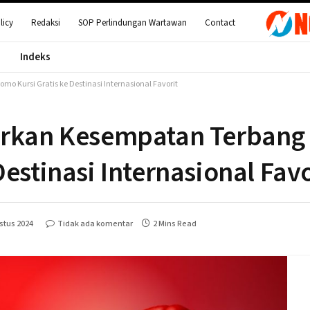
licy
Redaksi
SOP Perlindungan Wartawan
Contact
Indeks
o Kursi Gratis ke Destinasi Internasional Favorit
warkan Kesempatan Terbang
estinasi Internasional Favo
stus 2024
Tidak ada komentar
2 Mins Read