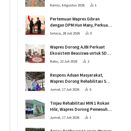
Wapres Tinjau Progres
Kamis, 6 Agustus 2026
1
Pembangunan Jembatan Krueng
Tingkeum Bireuen
Pertemuan Wapres Gibran
dengan DPM Hun Many, Perkuat
Kemitraan Strategis Indonesia –
Selasa, 28 Juli 2026
0
Kamboja
Wapres Dorong AJBI Perkuat
Ekosistem Beasiswa untuk SDM
Unggul Indonesia Timur
Rabu, 22 Juli 2026
2
Respons Aduan Masyarakat,
Wapres Dorong Rehabilitasi SDN
016 Serusa Rokan Hilir
Jumat, 17 Juli 2026
0
Tinjau Rehabilitasi MIN 1 Rokan
Hilir, Wapres Dorong Pemenuhan
Sarana Prasarana Pendidikan
Jumat, 17 Juli 2026
1