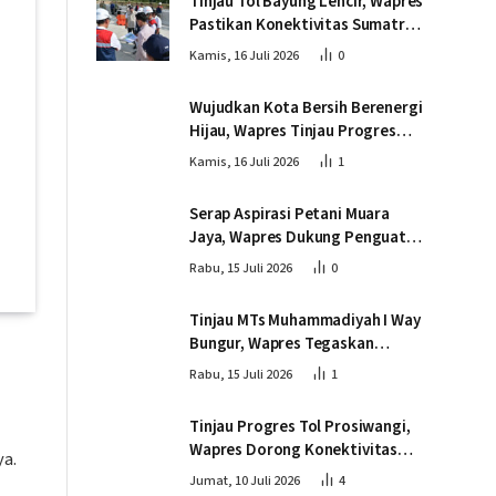
Tinjau Tol Bayung Lencir, Wapres
Pastikan Konektivitas Sumatra
Berjalan Optimal
Kamis, 16 Juli 2026
0
Wujudkan Kota Bersih Berenergi
Hijau, Wapres Tinjau Progres
Pembangunan PSEL di
Kamis, 16 Juli 2026
1
Palembang
Serap Aspirasi Petani Muara
Jaya, Wapres Dukung Penguatan
Ekosistem Singkong untuk
Rabu, 15 Juli 2026
0
Swasembada Pangan
Tinjau MTs Muhammadiyah I Way
Bungur, Wapres Tegaskan
Pembangunan SDM Harus
Rabu, 15 Juli 2026
1
Menjangkau Seluruh Sekolah
Tinjau Progres Tol Prosiwangi,
Wapres Dorong Konektivitas
ya.
dan Pertumbuhan Ekonomi
Jumat, 10 Juli 2026
4