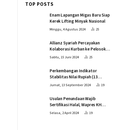
TOP POSTS
Enam Lapangan Migas Baru Siap
Kerek Lifting Minyak Nasional
Minggu, 4 Agustus 2024
25
Allianz Syariah Percayakan
Kolaborasi Kurban ke Pelosok
Negeri bersama Dompet Dhuafa
Sabtu, 15 Juni 2024
25
Perkembangan Indikator
Stabilitas Nilai Rupiah (13
September 2024)
Jumat, 13 September 2024
19
Usulan Penundaan Wajib
Sertifikasi Halal, Wapres KH
Ma’ruf Amin: Proses Tetap
Selasa, 2 April 2024
19
Berjalan sesuai Penahapan