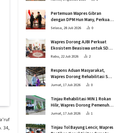
Pembangunan Jembatan Krueng
Tingkeum Bireuen
Pertemuan Wapres Gibran
dengan DPM Hun Many, Perkuat
Kemitraan Strategis Indonesia –
Selasa, 28 Juli 2026
0
Kamboja
Wapres Dorong AJBI Perkuat
Ekosistem Beasiswa untuk SDM
Unggul Indonesia Timur
Rabu, 22 Juli 2026
2
Respons Aduan Masyarakat,
Wapres Dorong Rehabilitasi SDN
016 Serusa Rokan Hilir
Jumat, 17 Juli 2026
0
Tinjau Rehabilitasi MIN 1 Rokan
Hilir, Wapres Dorong Pemenuhan
Sarana Prasarana Pendidikan
Jumat, 17 Juli 2026
1
a’ruf
Tinjau Tol Bayung Lencir, Wapres
. 34,