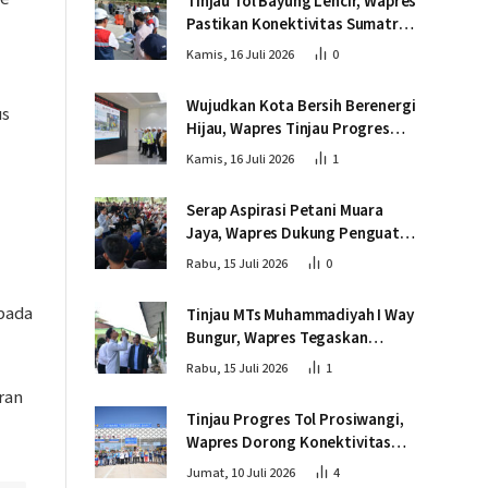
Tinjau Tol Bayung Lencir, Wapres
Pastikan Konektivitas Sumatra
Berjalan Optimal
Kamis, 16 Juli 2026
0
Wujudkan Kota Bersih Berenergi
us
Hijau, Wapres Tinjau Progres
Pembangunan PSEL di
Kamis, 16 Juli 2026
1
Palembang
Serap Aspirasi Petani Muara
Jaya, Wapres Dukung Penguatan
Ekosistem Singkong untuk
Rabu, 15 Juli 2026
0
Swasembada Pangan
pada
Tinjau MTs Muhammadiyah I Way
Bungur, Wapres Tegaskan
Pembangunan SDM Harus
Rabu, 15 Juli 2026
1
Menjangkau Seluruh Sekolah
ran
Tinjau Progres Tol Prosiwangi,
Wapres Dorong Konektivitas
dan Pertumbuhan Ekonomi
Jumat, 10 Juli 2026
4