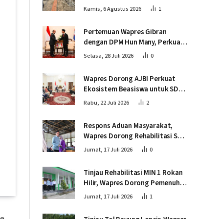
Wapres Tinjau Progres
Kamis, 6 Agustus 2026
1
Pembangunan Jembatan Krueng
Tingkeum Bireuen
Pertemuan Wapres Gibran
dengan DPM Hun Many, Perkuat
Kemitraan Strategis Indonesia –
Selasa, 28 Juli 2026
0
Kamboja
Wapres Dorong AJBI Perkuat
Ekosistem Beasiswa untuk SDM
Unggul Indonesia Timur
Rabu, 22 Juli 2026
2
Respons Aduan Masyarakat,
Wapres Dorong Rehabilitasi SDN
016 Serusa Rokan Hilir
Jumat, 17 Juli 2026
0
Tinjau Rehabilitasi MIN 1 Rokan
Hilir, Wapres Dorong Pemenuhan
Sarana Prasarana Pendidikan
Jumat, 17 Juli 2026
1
de