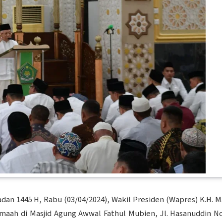
an 1445 H, Rabu (03/04/2024), Wakil Presiden (Wapres) K.H. M
maah di Masjid Agung Awwal Fathul Mubien, Jl. Hasanuddin No