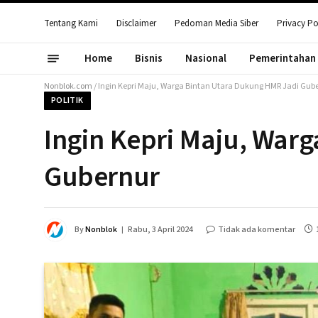
Tentang Kami
Disclaimer
Pedoman Media Siber
Privacy Po
Home
Bisnis
Nasional
Pemerintahan
Nonblok.com
/
Ingin Kepri Maju, Warga Bintan Utara Dukung HMR Jadi Gub
POLITIK
Ingin Kepri Maju, War
Gubernur
By
Nonblok
Rabu, 3 April 2024
Tidak ada komentar