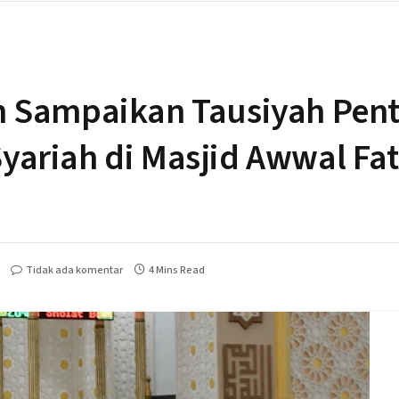
n Sampaikan Tausiyah Pen
ariah di Masjid Awwal Fa
Tidak ada komentar
4 Mins Read