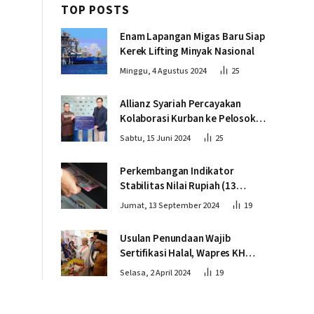
TOP POSTS
Enam Lapangan Migas Baru Siap
Kerek Lifting Minyak Nasional
Minggu, 4 Agustus 2024
25
Allianz Syariah Percayakan
Kolaborasi Kurban ke Pelosok
Negeri bersama Dompet Dhuafa
Sabtu, 15 Juni 2024
25
Perkembangan Indikator
Stabilitas Nilai Rupiah (13
September 2024)
Jumat, 13 September 2024
19
Usulan Penundaan Wajib
Sertifikasi Halal, Wapres KH
Ma’ruf Amin: Proses Tetap
Selasa, 2 April 2024
19
Berjalan sesuai Penahapan