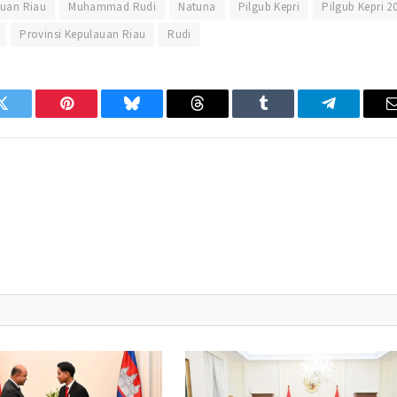
uan Riau
Muhammad Rudi
Natuna
Pilgub Kepri
Pilgub Kepri 2
Provinsi Kepulauan Riau
Rudi
Twitter
Pinterest
Bluesky
Threads
Tumblr
Telegram