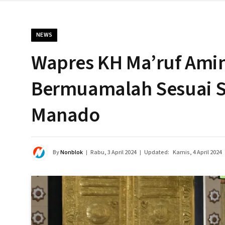
NEWS
Wapres KH Ma’ruf Ami
Bermuamalah Sesuai Sy
Manado
By
Nonblok
Rabu, 3 April 2024
Updated:
Kamis, 4 April 2024