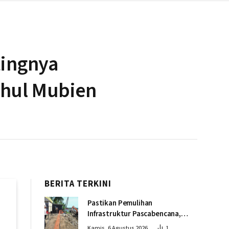
tingnya
thul Mubien
BERITA TERKINI
Pastikan Pemulihan
Infrastruktur Pascabencana,
Wapres Tinjau Progres
Kamis, 6 Agustus 2026
1