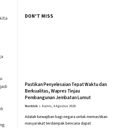
Palembang
DON'T MISS
kita
ga
tu
Pastikan Penyelesaian Tepat Waktu dan
jadi
Berkualitas, Wapres Tinjau
Pembangunan Jembatan Lumut
Nonblok
Kamis, 6 Agustus 2026
uh
Adalah kewajiban bagi negara untuk memastikan
masyarakat terdampak bencana dapat
ng.