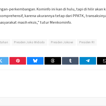
-perkembangan. Kominfo ini kan di hulu, tapi di hilir akan k
 komprehensif, karena ukurannya tetap dari PPATK, transaksiny
 masyarakat masih eksis,” tutur Menkominfo.
tahan
Presiden Joko Widodo
Presiden Jokowi
Presiden RI
Twitter
Pinterest
Bluesky
Threads
Tumblr
Telegram