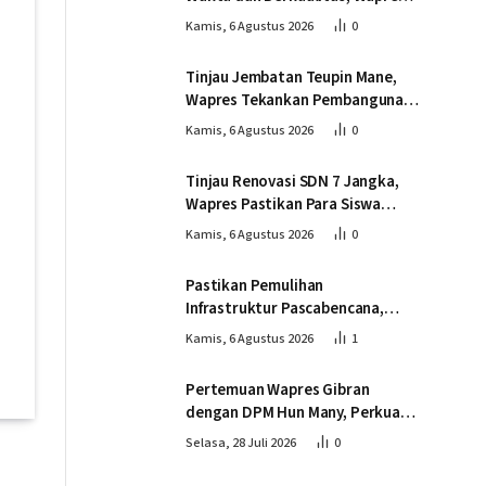
Tinjau Pembangunan Jembatan
Kamis, 6 Agustus 2026
0
Lumut
Tinjau Jembatan Teupin Mane,
Wapres Tekankan Pembangunan
Infrastruktur Berjalan Tepat
Kamis, 6 Agustus 2026
0
Mutu dan Tepat Waktu
Tinjau Renovasi SDN 7 Jangka,
Wapres Pastikan Para Siswa
Kembali Belajar dengan Layak
Kamis, 6 Agustus 2026
0
Pascabencana
Pastikan Pemulihan
Infrastruktur Pascabencana,
Wapres Tinjau Progres
Kamis, 6 Agustus 2026
1
Pembangunan Jembatan Krueng
Tingkeum Bireuen
Pertemuan Wapres Gibran
dengan DPM Hun Many, Perkuat
Kemitraan Strategis Indonesia –
Selasa, 28 Juli 2026
0
Kamboja