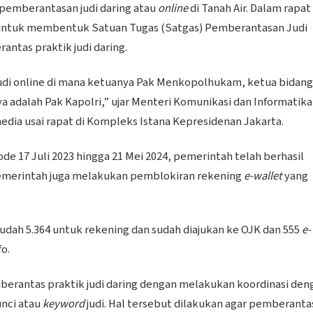
 pemberantasan judi daring atau
online
di Tanah Air. Dalam rapat
 untuk membentuk Satuan Tugas (Satgas) Pemberantasan Judi
ntas praktik judi daring.
judi online di mana ketuanya Pak Menkopolhukam, ketua bidang
adalah Pak Kapolri,” ujar Menteri Komunikasi dan Informatika
dia usai rapat di Kompleks Istana Kepresidenan Jakarta.
17 Juli 2023 hingga 21 Mei 2024, pemerintah telah berhasil
, pemerintah juga melakukan pemblokiran rekening
e-wallet
yang
udah 5.364 untuk rekening dan sudah diajukan ke OJK dan 555
e-
o.
erantas praktik judi daring dengan melakukan koordinasi den
nci atau
keyword
judi. Hal tersebut dilakukan agar pemberanta