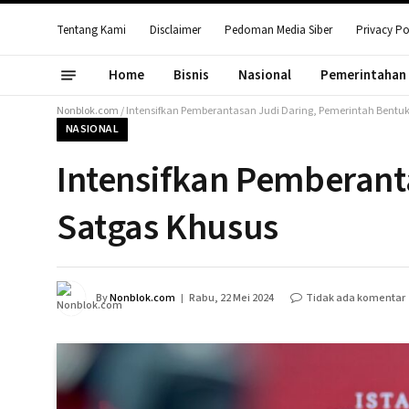
Tentang Kami
Disclaimer
Pedoman Media Siber
Privacy Po
Home
Bisnis
Nasional
Pemerintahan
Nonblok.com
/
Intensifkan Pemberantasan Judi Daring, Pemerintah Bentu
NASIONAL
Intensifkan Pemberant
Satgas Khusus
By
Nonblok.com
Rabu, 22 Mei 2024
Tidak ada komentar