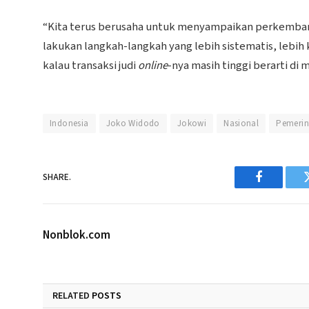
“Kita terus berusaha untuk menyampaikan perkembangan
lakukan langkah-langkah yang lebih sistematis, lebih
kalau transaksi judi
online
-nya masih tinggi berarti di
Indonesia
Joko Widodo
Jokowi
Nasional
Pemerin
SHARE.
Facebook
Nonblok.com
RELATED
POSTS