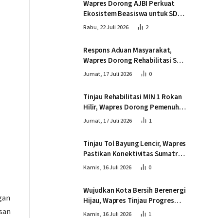
Wapres Dorong AJBI Perkuat
Ekosistem Beasiswa untuk SDM
Unggul Indonesia Timur
Rabu, 22 Juli 2026
2
Respons Aduan Masyarakat,
Wapres Dorong Rehabilitasi SDN
016 Serusa Rokan Hilir
Jumat, 17 Juli 2026
0
Tinjau Rehabilitasi MIN 1 Rokan
Hilir, Wapres Dorong Pemenuhan
Sarana Prasarana Pendidikan
Jumat, 17 Juli 2026
1
Tinjau Tol Bayung Lencir, Wapres
Pastikan Konektivitas Sumatra
Berjalan Optimal
Kamis, 16 Juli 2026
0
Wujudkan Kota Bersih Berenergi
gan
Hijau, Wapres Tinjau Progres
san
Pembangunan PSEL di
Kamis, 16 Juli 2026
1