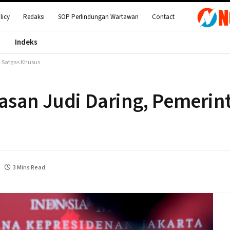
licy
Redaksi
SOP Perlindungan Wartawan
Contact
Indeks
k Satgas Khusus
asan Judi Daring, Pemerin
3 Mins Read