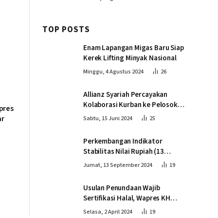
TOP POSTS
Enam Lapangan Migas Baru Siap
Kerek Lifting Minyak Nasional
Minggu, 4 Agustus 2024
26
Allianz Syariah Percayakan
Kolaborasi Kurban ke Pelosok
pres
Negeri bersama Dompet Dhuafa
ar
Sabtu, 15 Juni 2024
25
Perkembangan Indikator
Stabilitas Nilai Rupiah (13
September 2024)
Jumat, 13 September 2024
19
Usulan Penundaan Wajib
Sertifikasi Halal, Wapres KH
Ma’ruf Amin: Proses Tetap
Selasa, 2 April 2024
19