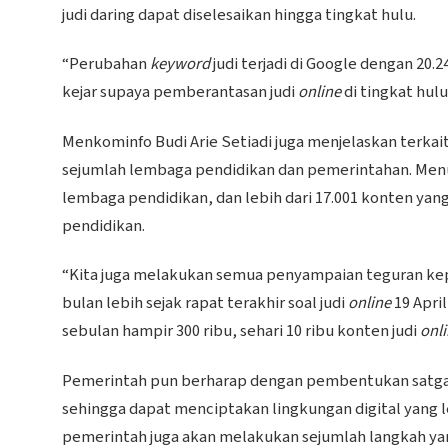
judi daring dapat diselesaikan hingga tingkat hulu.
“Perubahan
keyword
judi terjadi di Google dengan 20.2
kejar supaya pemberantasan judi
online
di tingkat hulu
Menkominfo Budi Arie Setiadi juga menjelaskan terkai
sejumlah lembaga pendidikan dan pemerintahan. Menur
lembaga pendidikan, dan lebih dari 17.001 konten ya
pendidikan.
“Kita juga melakukan semua penyampaian teguran kep
bulan lebih sejak rapat terakhir soal judi
online
19 Apri
sebulan hampir 300 ribu, sehari 10 ribu konten judi
onl
Pemerintah pun berharap dengan pembentukan satgas in
sehingga dapat menciptakan lingkungan digital yang le
pemerintah juga akan melakukan sejumlah langkah yan