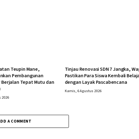
atan Teupin Mane,
Tinjau Renovasi SDN 7 Jangka, Wa
ankan Pembangunan
Pastikan Para Siswa Kembali Belaj
r Berjalan Tepat Mutu dan
dengan Layak Pascabencana
u
Kamis, 6 Agustus 2026
s 2026
ADD A COMMENT