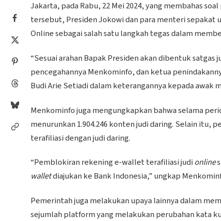
Jakarta, pada Rabu, 22 Mei 2024, yang membahas soal
tersebut, Presiden Jokowi dan para menteri sepakat
Online sebagai salah satu langkah tegas dalam membera
“Sesuai arahan Bapak Presiden akan dibentuk satgas 
pencegahannya Menkominfo, dan ketua penindakannya 
Budi Arie Setiadi dalam keterangannya kepada awak me
Menkominfo juga mengungkapkan bahwa selama periode 
menurunkan 1.904.246 konten judi daring. Selain itu
terafiliasi dengan judi daring.
“Pemblokiran rekening e-wallet terafiliasi judi
online
s
wallet
diajukan ke Bank Indonesia,” ungkap Menkominf
Pemerintah juga melakukan upaya lainnya dalam memb
sejumlah platform yang melakukan perubahan kata ku