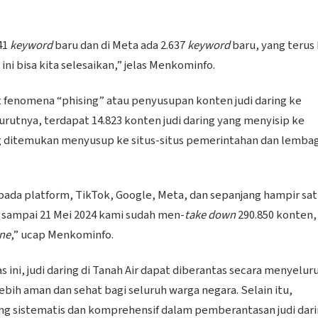
41
keyword
baru dan di Meta ada 2.637
keyword
baru, yang terus 
 ini bisa kita selesaikan,” jelas Menkominfo.
t fenomena “phising” atau penyusupan konten judi daring ke
utnya, terdapat 14.823 konten judi daring yang menyisip ke
ng ditemukan menyusup ke situs-situs pemerintahan dan lemba
ada platform, TikTok, Google, Meta, dan sepanjang hampir sa
l sampai 21 Mei 2024 kami sudah men-
take down
290.850 konten, 
ine
,” ucap Menkominfo.
i, judi daring di Tanah Air dapat diberantas secara menyelur
bih aman dan sehat bagi seluruh warga negara. Selain itu,
g sistematis dan komprehensif dalam pemberantasan judi dari