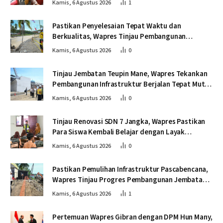
Kamis, 6 Agustus 2026
1
Pastikan Penyelesaian Tepat Waktu dan
Berkualitas, Wapres Tinjau Pembangunan
Jembatan Lumut
Kamis, 6 Agustus 2026
0
Tinjau Jembatan Teupin Mane, Wapres Tekankan
Pembangunan Infrastruktur Berjalan Tepat Mutu
dan Tepat Waktu
Kamis, 6 Agustus 2026
0
Tinjau Renovasi SDN 7 Jangka, Wapres Pastikan
Para Siswa Kembali Belajar dengan Layak
Pascabencana
Kamis, 6 Agustus 2026
0
Pastikan Pemulihan Infrastruktur Pascabencana,
Wapres Tinjau Progres Pembangunan Jembatan
Krueng Tingkeum Bireuen
Kamis, 6 Agustus 2026
1
Pertemuan Wapres Gibran dengan DPM Hun Many,