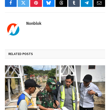
Facebook
Twitter
Pinterest
Bluesky
Threads
Tumblr
Telegram
Email
Nonblok
RELATED
POSTS