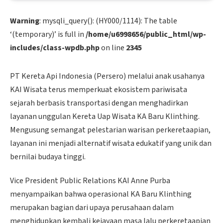
Warning
: mysqli_query(): (HY000/1114): The table
‘(temporary)’ is full in
/home/u6998656/public_html/wp-
includes/class-wpdb.php
on line
2345
PT Kereta Api Indonesia (Persero) melalui anak usahanya
KAI Wisata terus memperkuat ekosistem pariwisata
sejarah berbasis transportasi dengan menghadirkan
layanan unggulan Kereta Uap Wisata KA Baru Klinthing.
Mengusung semangat pelestarian warisan perkeretaapian,
layanan ini menjadi alternatif wisata edukatif yang unik dan
bernilai budaya tinggi.
Vice President Public Relations KAI Anne Purba
menyampaikan bahwa operasional KA Baru Klinthing
merupakan bagian dari upaya perusahaan dalam
menghidupkan kembali kejayaan masa lalu perkeretaapian