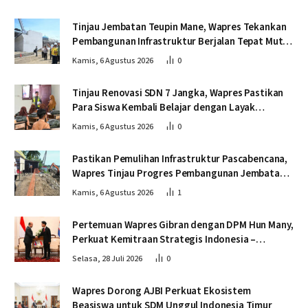
Tinjau Jembatan Teupin Mane, Wapres Tekankan
Pembangunan Infrastruktur Berjalan Tepat Mutu
dan Tepat Waktu
Kamis, 6 Agustus 2026
0
Tinjau Renovasi SDN 7 Jangka, Wapres Pastikan
Para Siswa Kembali Belajar dengan Layak
Pascabencana
Kamis, 6 Agustus 2026
0
Pastikan Pemulihan Infrastruktur Pascabencana,
Wapres Tinjau Progres Pembangunan Jembatan
Krueng Tingkeum Bireuen
Kamis, 6 Agustus 2026
1
Pertemuan Wapres Gibran dengan DPM Hun Many,
Perkuat Kemitraan Strategis Indonesia –
Kamboja
Selasa, 28 Juli 2026
0
Wapres Dorong AJBI Perkuat Ekosistem
Beasiswa untuk SDM Unggul Indonesia Timur