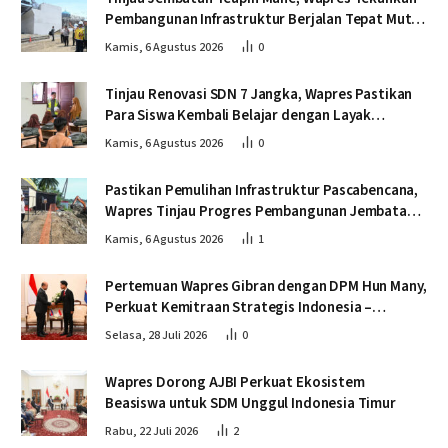
Pembangunan Infrastruktur Berjalan Tepat Mutu
dan Tepat Waktu
Kamis, 6 Agustus 2026
0
Tinjau Renovasi SDN 7 Jangka, Wapres Pastikan
Para Siswa Kembali Belajar dengan Layak
Pascabencana
Kamis, 6 Agustus 2026
0
Pastikan Pemulihan Infrastruktur Pascabencana,
Wapres Tinjau Progres Pembangunan Jembatan
Krueng Tingkeum Bireuen
Kamis, 6 Agustus 2026
1
Pertemuan Wapres Gibran dengan DPM Hun Many,
Perkuat Kemitraan Strategis Indonesia –
Kamboja
Selasa, 28 Juli 2026
0
Wapres Dorong AJBI Perkuat Ekosistem
Beasiswa untuk SDM Unggul Indonesia Timur
Rabu, 22 Juli 2026
2