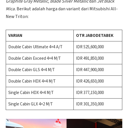
Graphite Gray Metallic, Blade Silver Metallic
dan
Jet Black
Mica
.
Berikut adalah harga dan variant dari Mitsubishi All-
New Triton:
VARIAN
OTR JABODETABEK
Double Cabin Ultimate 4×4 A/T
IDR 525,600,000
Double Cabin Exceed 4×4 M/T
IDR 491,850,000
Double Cabin GLS 4×4 M/T
IDR 447,900,000
Double Cabin HDX 4×4 M/T
IDR 426,650,000
Single Cabin HDX 4×4 M/T
IDR 377,150,000
Single Cabin GLX 4×2 M/T
IDR 301,350,000