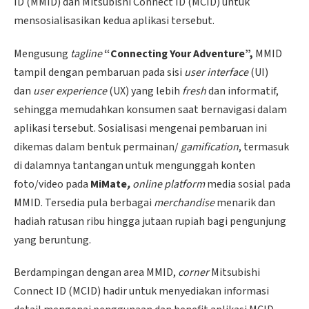
ID (MMID) dan Mitsubishi Connect ID (MCID) untuk
mensosialisasikan kedua aplikasi tersebut.
Mengusung
tagline
“Connecting Your Adventure”,
MMID
tampil dengan pembaruan pada sisi
user interface
(UI)
dan
user experience
(UX) yang lebih
fresh
dan informatif,
sehingga memudahkan konsumen saat bernavigasi dalam
aplikasi tersebut. Sosialisasi mengenai pembaruan ini
dikemas dalam bentuk permainan/
gamification
, termasuk
di dalamnya tantangan untuk mengunggah konten
foto/video pada
MiMate
,
online platform
media sosial pada
MMID. Tersedia pula berbagai
merchandise
menarik dan
hadiah ratusan ribu hingga jutaan rupiah bagi pengunjung
yang beruntung.
Berdampingan dengan area MMID,
corner
Mitsubishi
Connect ID (MCID) hadir untuk menyediakan informasi