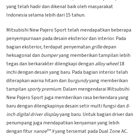
yang telah hadir dan dikenal baik oleh masyarakat
Indonesia selama lebih dari 15 tahun.
Mitsubishi New Pajero Sport telah mendapatkan beberapa
penyempurnaan pada desain eksterior dan interior. Pada
bagian eksterior, terdapat penyematan
grille
depan
heksagonal dan
bumper
yang memberikan tampilan lebih
tegas dan berkarakter dilengkapi dengan
alloy wheel
18
inchi dengan desain yang baru. Pada bagian interior telah
diterapkan warna hitam dan
burgundy
yang memberikan
tampilan
sporty premium
. Dalam mengendarai Mitsubsihi
New Pajero Sport juga memberikan rasa berkendara yang
baru dengan dilengkapinya desain setir multi fungsi dan
8-
inch digital driver display
yang baru. Untuk bagian driver dan
penumpang juga mendapatkan kenyaman yang lebih
tm
dengan fitur
nanoe
X
yang tersemat pada Dual Zone AC.