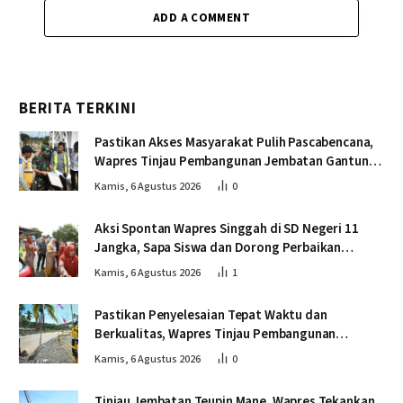
ADD A COMMENT
BERITA TERKINI
Pastikan Akses Masyarakat Pulih Pascabencana,
Wapres Tinjau Pembangunan Jembatan Gantung
Kendawi
Kamis, 6 Agustus 2026
0
Aksi Spontan Wapres Singgah di SD Negeri 11
Jangka, Sapa Siswa dan Dorong Perbaikan
Sekolah
Kamis, 6 Agustus 2026
1
Pastikan Penyelesaian Tepat Waktu dan
Berkualitas, Wapres Tinjau Pembangunan
Jembatan Lumut
Kamis, 6 Agustus 2026
0
Tinjau Jembatan Teupin Mane, Wapres Tekankan