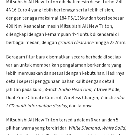
Mitsubishi All New Triton dibekali mesin diesel turbo 2.4L
4N16 Euro 4 yang lebih bertenaga serta lebih efisien,
dengan tenaga maksimal 184 PS/135kw dan torsi sebesar
430 Nm. Keandalan mesin Mitsubishi All New Triton,
dilengkapi dengan kemampuan 4×4 untuk dikendarai di
berbagai medan, dengan
ground clearance
hingga 222mm.
Beragam fitur baru disematkan secara berbeda di setiap
varian untuk memberikan pengalaman berkendara yang
lebih memuaskan dan sesuai dengan kebutuhan. Hadirnya
detail seperti penggunaan bahan kulit dengan detail
jahitan pada kursi, 8-inch A
udio Head Unit,
7 Drive Mode,
Dual Zone Climate Control, Wireless Charger, 7-inch
color
LCD multi-information display
, dan lainnya.
Mitsubishi All New Triton tersedia dalam 6 varian dan 5
pilihan warna yang terdiri dari
White Diamond, White Solid,