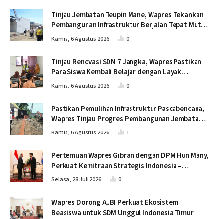
Tinjau Jembatan Teupin Mane, Wapres Tekankan
Pembangunan Infrastruktur Berjalan Tepat Mutu
dan Tepat Waktu
Kamis, 6 Agustus 2026
0
Tinjau Renovasi SDN 7 Jangka, Wapres Pastikan
Para Siswa Kembali Belajar dengan Layak
Pascabencana
Kamis, 6 Agustus 2026
0
Pastikan Pemulihan Infrastruktur Pascabencana,
Wapres Tinjau Progres Pembangunan Jembatan
Krueng Tingkeum Bireuen
Kamis, 6 Agustus 2026
1
Pertemuan Wapres Gibran dengan DPM Hun Many,
Perkuat Kemitraan Strategis Indonesia –
Kamboja
Selasa, 28 Juli 2026
0
Wapres Dorong AJBI Perkuat Ekosistem
Beasiswa untuk SDM Unggul Indonesia Timur