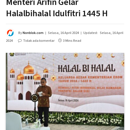
Menteri Arifin Gelar
Halalbihalal Idulfitri 1445 H
By
Nonblok.com
Selasa, 16 April 2024
Updated:
Selasa, 16 April
2024
Tidak ada komentar
3 Mins Read