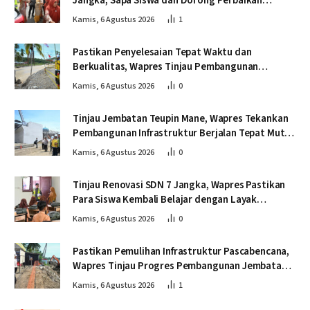
Jangka, Sapa Siswa dan Dorong Perbaikan
Sekolah
Kamis, 6 Agustus 2026
1
Pastikan Penyelesaian Tepat Waktu dan
Berkualitas, Wapres Tinjau Pembangunan
Jembatan Lumut
Kamis, 6 Agustus 2026
0
Tinjau Jembatan Teupin Mane, Wapres Tekankan
Pembangunan Infrastruktur Berjalan Tepat Mutu
dan Tepat Waktu
Kamis, 6 Agustus 2026
0
Tinjau Renovasi SDN 7 Jangka, Wapres Pastikan
Para Siswa Kembali Belajar dengan Layak
Pascabencana
Kamis, 6 Agustus 2026
0
Pastikan Pemulihan Infrastruktur Pascabencana,
Wapres Tinjau Progres Pembangunan Jembatan
Krueng Tingkeum Bireuen
Kamis, 6 Agustus 2026
1