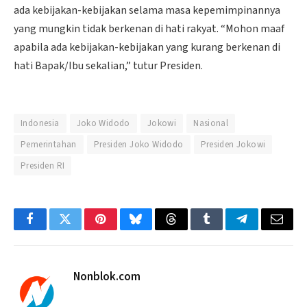
ada kebijakan-kebijakan selama masa kepemimpinannya
yang mungkin tidak berkenan di hati rakyat. “Mohon maaf
apabila ada kebijakan-kebijakan yang kurang berkenan di
hati Bapak/Ibu sekalian,” tutur Presiden.
Indonesia
Joko Widodo
Jokowi
Nasional
Pemerintahan
Presiden Joko Widodo
Presiden Jokowi
Presiden RI
Facebook
Twitter
Pinterest
Bluesky
Threads
Tumblr
Telegram
Email
Nonblok.com