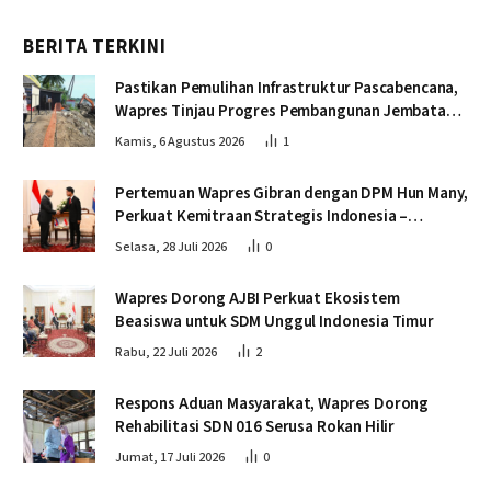
BERITA TERKINI
Pastikan Pemulihan Infrastruktur Pascabencana,
Wapres Tinjau Progres Pembangunan Jembatan
Krueng Tingkeum Bireuen
Kamis, 6 Agustus 2026
1
Pertemuan Wapres Gibran dengan DPM Hun Many,
Perkuat Kemitraan Strategis Indonesia –
Kamboja
Selasa, 28 Juli 2026
0
Wapres Dorong AJBI Perkuat Ekosistem
Beasiswa untuk SDM Unggul Indonesia Timur
Rabu, 22 Juli 2026
2
Respons Aduan Masyarakat, Wapres Dorong
Rehabilitasi SDN 016 Serusa Rokan Hilir
Jumat, 17 Juli 2026
0