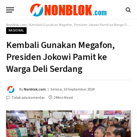
Nonblok.com
/
Kembali Gunakan Megafon, Presiden Jokowi Pamit ke Warga Deli Serdang
NASIONAL
Kembali Gunakan Megafon,
Presiden Jokowi Pamit ke
Warga Deli Serdang
By
Nonblok.com
Selasa, 10 September 2024
Tidak ada komentar
2 Mins Read