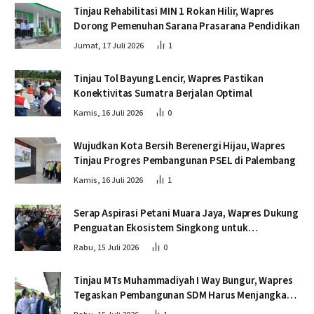
Tinjau Rehabilitasi MIN 1 Rokan Hilir, Wapres
Dorong Pemenuhan Sarana Prasarana Pendidikan
Jumat, 17 Juli 2026
1
Tinjau Tol Bayung Lencir, Wapres Pastikan
Konektivitas Sumatra Berjalan Optimal
Kamis, 16 Juli 2026
0
Wujudkan Kota Bersih Berenergi Hijau, Wapres
Tinjau Progres Pembangunan PSEL di Palembang
Kamis, 16 Juli 2026
1
Serap Aspirasi Petani Muara Jaya, Wapres Dukung
Penguatan Ekosistem Singkong untuk
Swasembada Pangan
Rabu, 15 Juli 2026
0
Tinjau MTs Muhammadiyah I Way Bungur, Wapres
Tegaskan Pembangunan SDM Harus Menjangkau
Seluruh Sekolah