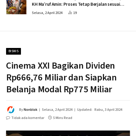
KH Ma’ruf Amin: Proses Tetap Berjalan sesuai
Penahapan
Selasa, 2 April 2024
19
BISNIS
Cinema XXI Bagikan Dividen
Rp666,76 Miliar dan Siapkan
Belanja Modal Rp775 Miliar
By
Nonblok
Selasa, 2 April 2024
Updated:
Rabu, 3 April 2024
Tidak ada komentar
5 Mins Read