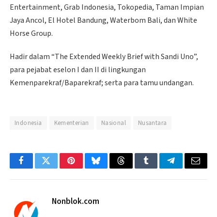
Entertainment, Grab Indonesia, Tokopedia, Taman Impian
Jaya Ancol, El Hotel Bandung, Waterbom Bali, dan White
Horse Group.
Hadir dalam “The Extended Weekly Brief with Sandi Uno”,
para pejabat eselon I dan II di lingkungan
Kemenparekraf/Baparekraf; serta para tamu undangan.
Indonesia
Kementerian
Nasional
Nusantara
Facebook
Twitter
Pinterest
Bluesky
Threads
Tumblr
Telegram
Email
Nonblok.com