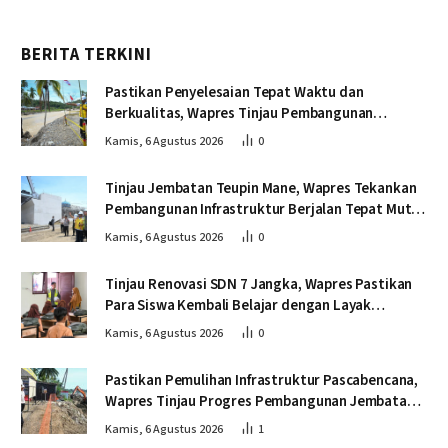
BERITA TERKINI
Pastikan Penyelesaian Tepat Waktu dan
Berkualitas, Wapres Tinjau Pembangunan
Jembatan Lumut
Kamis, 6 Agustus 2026
0
Tinjau Jembatan Teupin Mane, Wapres Tekankan
Pembangunan Infrastruktur Berjalan Tepat Mutu
dan Tepat Waktu
Kamis, 6 Agustus 2026
0
Tinjau Renovasi SDN 7 Jangka, Wapres Pastikan
Para Siswa Kembali Belajar dengan Layak
Pascabencana
Kamis, 6 Agustus 2026
0
Pastikan Pemulihan Infrastruktur Pascabencana,
Wapres Tinjau Progres Pembangunan Jembatan
Krueng Tingkeum Bireuen
Kamis, 6 Agustus 2026
1