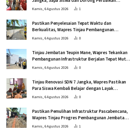
Jangka, Sapa Siswa dan Dorong Perbaikan
Sekolah
Kamis, 6 Agustus 2026
1
Pastikan Penyelesaian Tepat Waktu dan
Berkualitas, Wapres Tinjau Pembangunan
Jembatan Lumut
Kamis, 6 Agustus 2026
0
Tinjau Jembatan Teupin Mane, Wapres Tekankan
Pembangunan Infrastruktur Berjalan Tepat Mutu
dan Tepat Waktu
Kamis, 6 Agustus 2026
0
Tinjau Renovasi SDN 7 Jangka, Wapres Pastikan
Para Siswa Kembali Belajar dengan Layak
Pascabencana
Kamis, 6 Agustus 2026
0
Pastikan Pemulihan Infrastruktur Pascabencana,
Wapres Tinjau Progres Pembangunan Jembatan
Krueng Tingkeum Bireuen
Kamis, 6 Agustus 2026
1