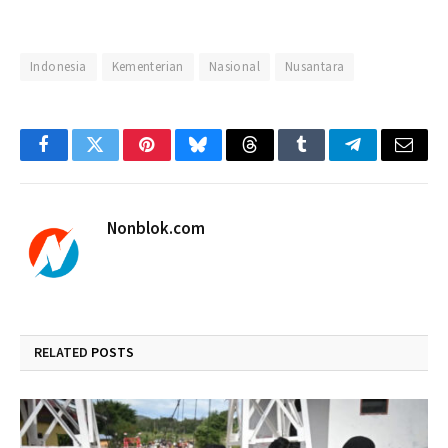
Indonesia
Kementerian
Nasional
Nusantara
Facebook
Twitter
Pinterest
Bluesky
Threads
Tumblr
Telegram
Email
Nonblok.com
RELATED
POSTS