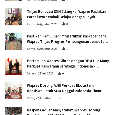
Tinjau Renovasi SDN 7 Jangka, Wapres Pastikan
Para Siswa Kembali Belajar dengan Layak
Pascabencana
Kamis, 6 Agustus 2026
0
Pastikan Pemulihan Infrastruktur Pascabencana,
Wapres Tinjau Progres Pembangunan Jembatan
Krueng Tingkeum Bireuen
Kamis, 6 Agustus 2026
1
Pertemuan Wapres Gibran dengan DPM Hun Many,
Perkuat Kemitraan Strategis Indonesia –
Kamboja
Selasa, 28 Juli 2026
0
Wapres Dorong AJBI Perkuat Ekosistem
Beasiswa untuk SDM Unggul Indonesia Timur
Rabu, 22 Juli 2026
2
Respons Aduan Masyarakat, Wapres Dorong