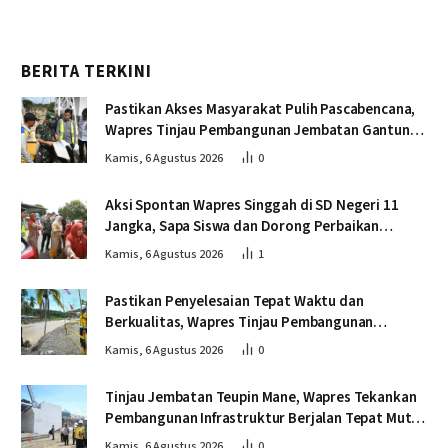
BERITA TERKINI
Pastikan Akses Masyarakat Pulih Pascabencana,
Wapres Tinjau Pembangunan Jembatan Gantung
Kendawi
Kamis, 6 Agustus 2026
0
Aksi Spontan Wapres Singgah di SD Negeri 11
Jangka, Sapa Siswa dan Dorong Perbaikan
Sekolah
Kamis, 6 Agustus 2026
1
Pastikan Penyelesaian Tepat Waktu dan
Berkualitas, Wapres Tinjau Pembangunan
Jembatan Lumut
Kamis, 6 Agustus 2026
0
Tinjau Jembatan Teupin Mane, Wapres Tekankan
Pembangunan Infrastruktur Berjalan Tepat Mutu
dan Tepat Waktu
Kamis, 6 Agustus 2026
0