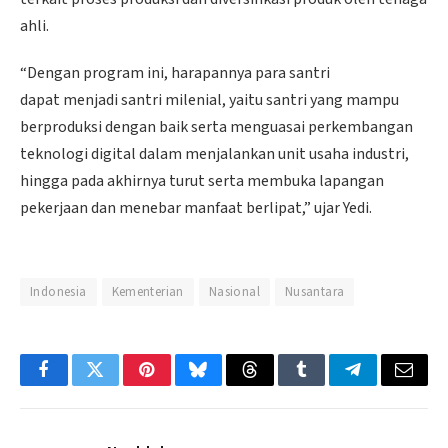
ahli.
“Dengan program ini, harapannya para santri
dapat menjadi santri milenial, yaitu santri yang mampu
berproduksi dengan baik serta menguasai perkembangan
teknologi digital dalam menjalankan unit usaha industri,
hingga pada akhirnya turut serta membuka lapangan
pekerjaan dan menebar manfaat berlipat,” ujar Yedi.
Indonesia
Kementerian
Nasional
Nusantara
Facebook
Twitter
Pinterest
Bluesky
Threads
Tumblr
Telegram
Email