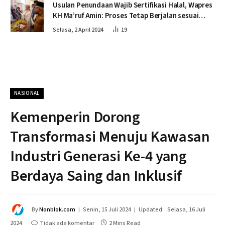
Usulan Penundaan Wajib Sertifikasi Halal, Wapres
KH Ma’ruf Amin: Proses Tetap Berjalan sesuai
Penahapan
Selasa, 2 April 2024
19
NASIONAL
Kemenperin Dorong
Transformasi Menuju Kawasan
Industri Generasi Ke-4 yang
Berdaya Saing dan Inklusif
By
Nonblok.com
Senin, 15 Juli 2024
Updated:
Selasa, 16 Juli
2024
Tidak ada komentar
2 Mins Read