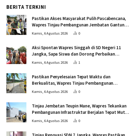
BERITA TERKINI
Pastikan Akses Masyarakat Pulih Pascabencana,
Wapres Tinjau Pembangunan Jembatan Gantung
Kendawi
Kamis, 6 Agustus 2026
0
Aksi Spontan Wapres Singgah di SD Negeri 11
Jangka, Sapa Siswa dan Dorong Perbaikan
Sekolah
Kamis, 6 Agustus 2026
1
Pastikan Penyelesaian Tepat Waktu dan
Berkualitas, Wapres Tinjau Pembangunan
Jembatan Lumut
Kamis, 6 Agustus 2026
0
Tinjau Jembatan Teupin Mane, Wapres Tekankan
Pembangunan Infrastruktur Berjalan Tepat Mutu
dan Tepat Waktu
Kamis, 6 Agustus 2026
0
Tinjau Renovasi SDN 7 Jangka, Wapres Pastikan