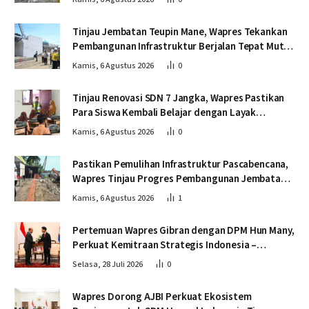
Tinjau Jembatan Teupin Mane, Wapres Tekankan
Pembangunan Infrastruktur Berjalan Tepat Mutu
dan Tepat Waktu
Kamis, 6 Agustus 2026
0
Tinjau Renovasi SDN 7 Jangka, Wapres Pastikan
Para Siswa Kembali Belajar dengan Layak
Pascabencana
Kamis, 6 Agustus 2026
0
Pastikan Pemulihan Infrastruktur Pascabencana,
Wapres Tinjau Progres Pembangunan Jembatan
Krueng Tingkeum Bireuen
Kamis, 6 Agustus 2026
1
Pertemuan Wapres Gibran dengan DPM Hun Many,
Perkuat Kemitraan Strategis Indonesia –
Kamboja
Selasa, 28 Juli 2026
0
Wapres Dorong AJBI Perkuat Ekosistem