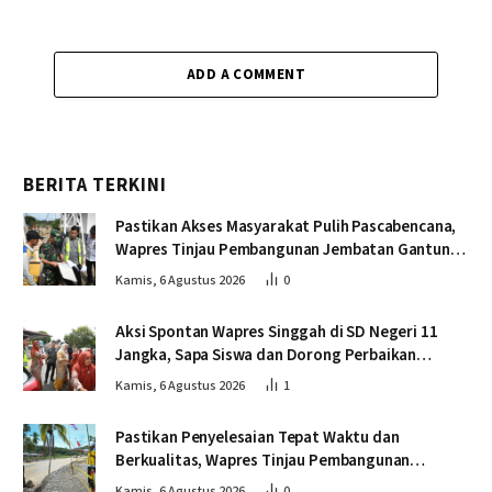
ADD A COMMENT
BERITA TERKINI
Pastikan Akses Masyarakat Pulih Pascabencana,
Wapres Tinjau Pembangunan Jembatan Gantung
Kendawi
Kamis, 6 Agustus 2026
0
Aksi Spontan Wapres Singgah di SD Negeri 11
Jangka, Sapa Siswa dan Dorong Perbaikan
Sekolah
Kamis, 6 Agustus 2026
1
Pastikan Penyelesaian Tepat Waktu dan
Berkualitas, Wapres Tinjau Pembangunan
Jembatan Lumut
Kamis, 6 Agustus 2026
0