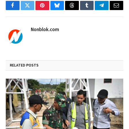
Facebook
Twitter
Pinterest
Bluesky
Threads
Tumblr
Telegram
Email
Nonblok.com
RELATED
POSTS