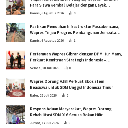
Para Siswa Kembali Belajar dengan Layak
Pascabencana
Kamis, 6 Agustus 2026
0
Pastikan Pemulihan Infrastruktur Pascabencana,
Wapres Tinjau Progres Pembangunan Jembatan
Krueng Tingkeum Bireuen
Kamis, 6 Agustus 2026
1
Pertemuan Wapres Gibran dengan DPM Hun Many,
Perkuat Kemitraan Strategis Indonesia –
Kamboja
Selasa, 28 Juli 2026
0
Wapres Dorong AJBI Perkuat Ekosistem
Beasiswa untuk SDM Unggul Indonesia Timur
Rabu, 22 Juli 2026
2
Respons Aduan Masyarakat, Wapres Dorong
Rehabilitasi SDN 016 Serusa Rokan Hilir
Jumat, 17 Juli 2026
0