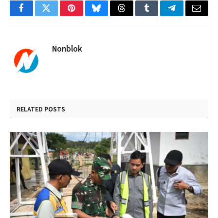
Facebook
Twitter
Pinterest
Bluesky
Threads
Tumblr
Telegram
Email
Nonblok
RELATED
POSTS