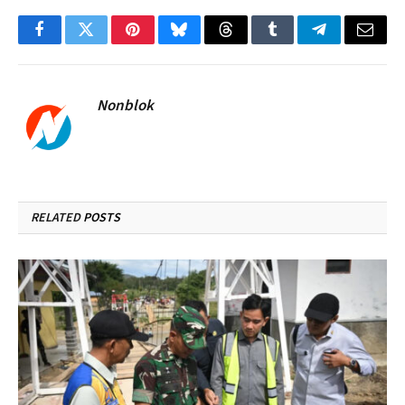
Facebook
Twitter
Pinterest
Bluesky
Threads
Tumblr
Telegram
Email
Nonblok
RELATED
POSTS