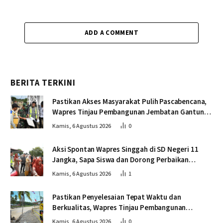
ADD A COMMENT
BERITA TERKINI
Pastikan Akses Masyarakat Pulih Pascabencana,
Wapres Tinjau Pembangunan Jembatan Gantung
Kendawi
Kamis, 6 Agustus 2026
0
Aksi Spontan Wapres Singgah di SD Negeri 11
Jangka, Sapa Siswa dan Dorong Perbaikan
Sekolah
Kamis, 6 Agustus 2026
1
Pastikan Penyelesaian Tepat Waktu dan
Berkualitas, Wapres Tinjau Pembangunan
Jembatan Lumut
Kamis, 6 Agustus 2026
0