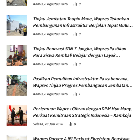
Jembatan Lumut
Kamis, 6 Agustus 2026
0
Tinjau Jembatan Teupin Mane, Wapres Tekankan
Pembangunan Infrastruktur Berjalan Tepat Mutu
dan Tepat Waktu
Kamis, 6 Agustus 2026
0
Tinjau Renovasi SDN 7 Jangka, Wapres Pastikan
Para Siswa Kembali Belajar dengan Layak
Pascabencana
Kamis, 6 Agustus 2026
0
Pastikan Pemulihan Infrastruktur Pascabencana,
Wapres Tinjau Progres Pembangunan Jembatan
Krueng Tingkeum Bireuen
Kamis, 6 Agustus 2026
1
Pertemuan Wapres Gibran dengan DPM Hun Many,
Perkuat Kemitraan Strategis Indonesia – Kamboja
Selasa, 28 Juli 2026
0
Wapres Dorong AJBI Perkuat Ekosistem Beasiswa