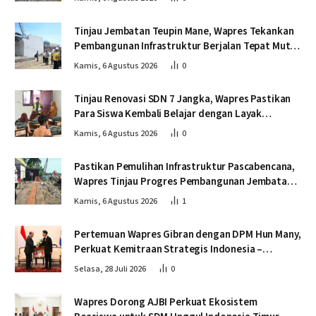
Tinjau Jembatan Teupin Mane, Wapres Tekankan
Pembangunan Infrastruktur Berjalan Tepat Mutu
dan Tepat Waktu
Kamis, 6 Agustus 2026
0
Tinjau Renovasi SDN 7 Jangka, Wapres Pastikan
Para Siswa Kembali Belajar dengan Layak
Pascabencana
Kamis, 6 Agustus 2026
0
Pastikan Pemulihan Infrastruktur Pascabencana,
Wapres Tinjau Progres Pembangunan Jembatan
Krueng Tingkeum Bireuen
Kamis, 6 Agustus 2026
1
Pertemuan Wapres Gibran dengan DPM Hun Many,
Perkuat Kemitraan Strategis Indonesia –
Kamboja
Selasa, 28 Juli 2026
0
Wapres Dorong AJBI Perkuat Ekosistem