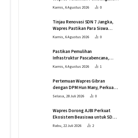
Infrastruktur Berjalan Tepat
Kamis, 6 Agustus 2026
0
Mutu dan Tepat Waktu
Tinjau Renovasi SDN 7 Jangka,
Wapres Pastikan Para Siswa
Kembali Belajar dengan Layak
Kamis, 6 Agustus 2026
0
Pascabencana
Pastikan Pemulihan
Infrastruktur Pascabencana,
Wapres Tinjau Progres
Kamis, 6 Agustus 2026
1
Pembangunan Jembatan Krueng
Tingkeum Bireuen
Pertemuan Wapres Gibran
dengan DPM Hun Many, Perkuat
Kemitraan Strategis Indonesia –
Selasa, 28 Juli 2026
0
Kamboja
Wapres Dorong AJBI Perkuat
Ekosistem Beasiswa untuk SDM
Unggul Indonesia Timur
Rabu, 22 Juli 2026
2