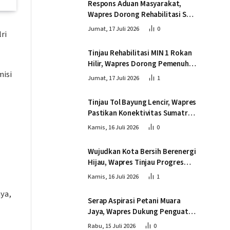
Respons Aduan Masyarakat,
Wapres Dorong Rehabilitasi SDN
016 Serusa Rokan Hilir
Jumat, 17 Juli 2026
0
ri
Tinjau Rehabilitasi MIN 1 Rokan
Hilir, Wapres Dorong Pemenuhan
misi
Sarana Prasarana Pendidikan
Jumat, 17 Juli 2026
1
Tinjau Tol Bayung Lencir, Wapres
Pastikan Konektivitas Sumatra
Berjalan Optimal
Kamis, 16 Juli 2026
0
Wujudkan Kota Bersih Berenergi
Hijau, Wapres Tinjau Progres
Pembangunan PSEL di
Kamis, 16 Juli 2026
1
Palembang
nya,
Serap Aspirasi Petani Muara
Jaya, Wapres Dukung Penguatan
Ekosistem Singkong untuk
Rabu, 15 Juli 2026
0