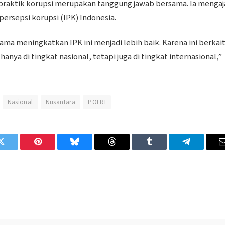
raktik korupsi merupakan tanggung jawab bersama. Ia mengaj
rsepsi korupsi (IPK) Indonesia.
ma meningkatkan IPK ini menjadi lebih baik. Karena ini berkai
nya di tingkat nasional, tetapi juga di tingkat internasional,”
Nasional
Nusantara
POLRI
Twitter
Pinterest
Bluesky
Threads
Tumblr
Telegram