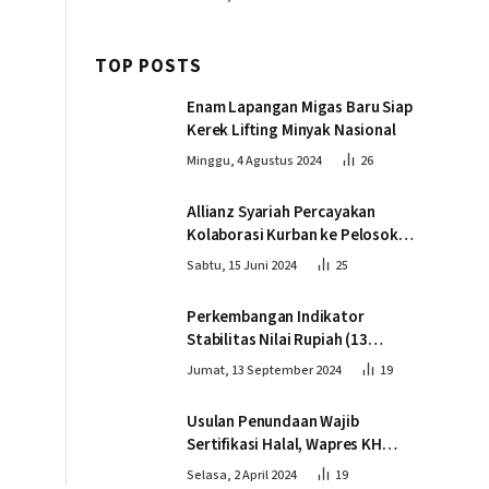
TOP POSTS
Enam Lapangan Migas Baru Siap
Kerek Lifting Minyak Nasional
Minggu, 4 Agustus 2024
26
Allianz Syariah Percayakan
Kolaborasi Kurban ke Pelosok
Negeri bersama Dompet Dhuafa
Sabtu, 15 Juni 2024
25
Perkembangan Indikator
Stabilitas Nilai Rupiah (13
September 2024)
Jumat, 13 September 2024
19
Usulan Penundaan Wajib
Sertifikasi Halal, Wapres KH
Ma’ruf Amin: Proses Tetap
Selasa, 2 April 2024
19