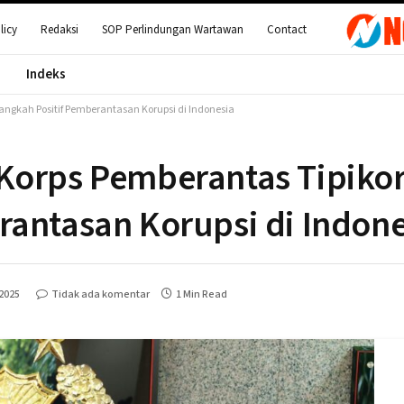
licy
Redaksi
SOP Perlindungan Wartawan
Contact
Indeks
Langkah Positif Pemberantasan Korupsi di Indonesia
Korps Pemberantas Tipikor 
rantasan Korupsi di Indone
 2025
Tidak ada komentar
1 Min Read