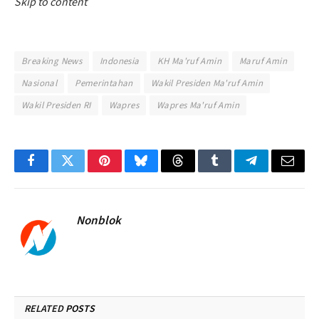
Skip to content
Breaking News
Indonesia
KH Ma'ruf Amin
Maruf Amin
Nasional
Pemerintahan
Wakil Presiden Ma'ruf Amin
Wakil Presiden RI
Wapres
Wapres Ma'ruf Amin
Facebook
Twitter
Pinterest
Bluesky
Threads
Tumblr
Telegram
Email
Nonblok
RELATED
POSTS