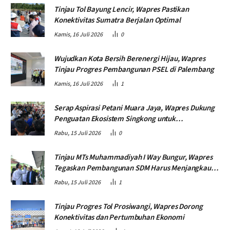
Tinjau Tol Bayung Lencir, Wapres Pastikan
Konektivitas Sumatra Berjalan Optimal
Kamis, 16 Juli 2026
0
Wujudkan Kota Bersih Berenergi Hijau, Wapres
Tinjau Progres Pembangunan PSEL di Palembang
Kamis, 16 Juli 2026
1
Serap Aspirasi Petani Muara Jaya, Wapres Dukung
Penguatan Ekosistem Singkong untuk
Swasembada Pangan
Rabu, 15 Juli 2026
0
Tinjau MTs Muhammadiyah I Way Bungur, Wapres
Tegaskan Pembangunan SDM Harus Menjangkau
Seluruh Sekolah
Rabu, 15 Juli 2026
1
Tinjau Progres Tol Prosiwangi, Wapres Dorong
Konektivitas dan Pertumbuhan Ekonomi