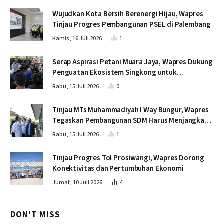
Wujudkan Kota Bersih Berenergi Hijau, Wapres
Tinjau Progres Pembangunan PSEL di Palembang
Kamis, 16 Juli 2026
1
Serap Aspirasi Petani Muara Jaya, Wapres Dukung
Penguatan Ekosistem Singkong untuk
Swasembada Pangan
Rabu, 15 Juli 2026
0
Tinjau MTs Muhammadiyah I Way Bungur, Wapres
Tegaskan Pembangunan SDM Harus Menjangkau
Seluruh Sekolah
Rabu, 15 Juli 2026
1
Tinjau Progres Tol Prosiwangi, Wapres Dorong
Konektivitas dan Pertumbuhan Ekonomi
Jumat, 10 Juli 2026
4
DON'T MISS