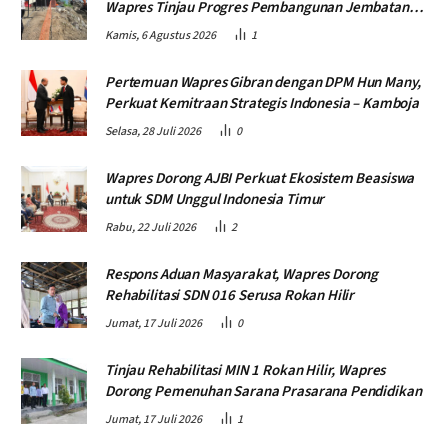
Wapres Tinjau Progres Pembangunan Jembatan
Krueng Tingkeum Bireuen
Kamis, 6 Agustus 2026
1
Pertemuan Wapres Gibran dengan DPM Hun Many,
Perkuat Kemitraan Strategis Indonesia – Kamboja
Selasa, 28 Juli 2026
0
Wapres Dorong AJBI Perkuat Ekosistem Beasiswa
untuk SDM Unggul Indonesia Timur
Rabu, 22 Juli 2026
2
Respons Aduan Masyarakat, Wapres Dorong
Rehabilitasi SDN 016 Serusa Rokan Hilir
Jumat, 17 Juli 2026
0
Tinjau Rehabilitasi MIN 1 Rokan Hilir, Wapres
Dorong Pemenuhan Sarana Prasarana Pendidikan
Jumat, 17 Juli 2026
1