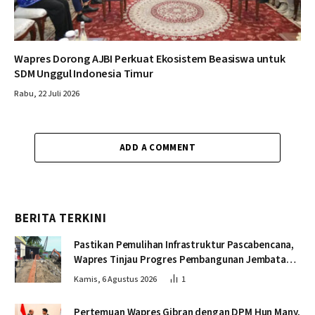
Wapres Dorong AJBI Perkuat Ekosistem Beasiswa untuk
SDM Unggul Indonesia Timur
Rabu, 22 Juli 2026
ADD A COMMENT
BERITA TERKINI
Pastikan Pemulihan Infrastruktur Pascabencana,
Wapres Tinjau Progres Pembangunan Jembatan
Krueng Tingkeum Bireuen
Kamis, 6 Agustus 2026
1
Pertemuan Wapres Gibran dengan DPM Hun Many,