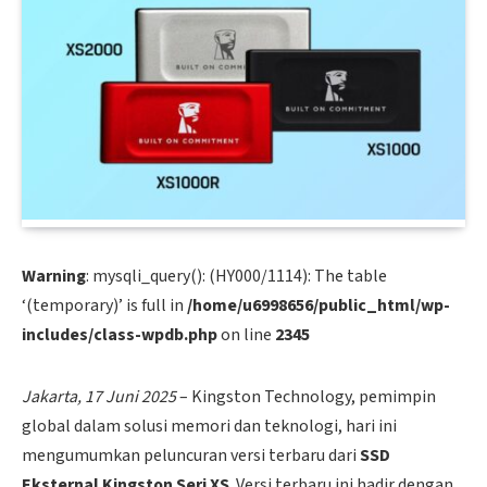
Warning
: mysqli_query(): (HY000/1114): The table
‘(temporary)’ is full in
/home/u6998656/public_html/wp-
includes/class-wpdb.php
on line
2345
Jakarta, 17 Juni 2025
– Kingston Technology, pemimpin
global dalam solusi memori dan teknologi, hari ini
mengumumkan peluncuran versi terbaru dari
SSD
Eksternal Kingston Seri XS
. Versi terbaru ini hadir dengan