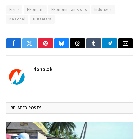
Bisnis
Ekonomi
Ekonomi dan Bisnis
Indonesia
Nasional
Nusantara
Facebook
Twitter
Pinterest
Bluesky
Threads
Tumblr
Telegram
Email
Nonblok
RELATED
POSTS