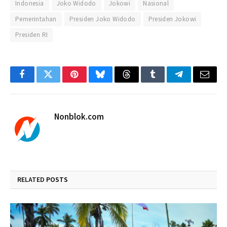
Indonesia
Joko Widodo
Jokowi
Nasional
Pemerintahan
Presiden Joko Widodo
Presiden Jokowi
Presiden RI
Facebook
Twitter
Pinterest
Bluesky
Threads
Tumblr
Telegram
Email
Nonblok.com
RELATED
POSTS