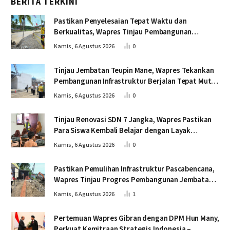
BERITA TERKINI
Pastikan Penyelesaian Tepat Waktu dan
Berkualitas, Wapres Tinjau Pembangunan
Jembatan Lumut
Kamis, 6 Agustus 2026
0
Tinjau Jembatan Teupin Mane, Wapres Tekankan
Pembangunan Infrastruktur Berjalan Tepat Mutu
dan Tepat Waktu
Kamis, 6 Agustus 2026
0
Tinjau Renovasi SDN 7 Jangka, Wapres Pastikan
Para Siswa Kembali Belajar dengan Layak
Pascabencana
Kamis, 6 Agustus 2026
0
Pastikan Pemulihan Infrastruktur Pascabencana,
Wapres Tinjau Progres Pembangunan Jembatan
Krueng Tingkeum Bireuen
Kamis, 6 Agustus 2026
1
Pertemuan Wapres Gibran dengan DPM Hun Many,
Perkuat Kemitraan Strategis Indonesia –