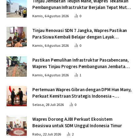
Tinjau Jembatan Teupin Mane, Wapres Tekankan
Pembangunan Infrastruktur Berjalan Tepat Mutu
dan Tepat Waktu
Kamis, 6 Agustus 2026
0
Tinjau Renovasi SDN 7 Jangka, Wapres Pastikan
Para Siswa Kembali Belajar dengan Layak
Pascabencana
Kamis, 6 Agustus 2026
0
Pastikan Pemulihan Infrastruktur Pascabencana,
Wapres Tinjau Progres Pembangunan Jembatan
Krueng Tingkeum Bireuen
Kamis, 6 Agustus 2026
1
Pertemuan Wapres Gibran dengan DPM Hun Many,
Perkuat Kemitraan Strategis Indonesia –
Kamboja
Selasa, 28 Juli 2026
0
Wapres Dorong AJBI Perkuat Ekosistem
Beasiswa untuk SDM Unggul Indonesia Timur
Rabu, 22 Juli 2026
2