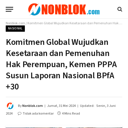
Nonblok.com
/
Komitmen Global Wujudkan Kesetaraan dan Pemenuhan Hak Perempuan, Kemen PPPA Susun Laporan Nasional BPfA +30
NASIONAL
Komitmen Global Wujudkan
Kesetaraan dan Pemenuhan
Hak Perempuan, Kemen PPPA
Susun Laporan Nasional BPfA
+30
By
Nonblok.com
Jumat, 31 Mei 2024
Updated:
Senin, 3 Juni
2024
Tidak ada komentar
4 Mins Read