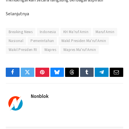
mendengarkan secara langsung berbagai aspirasi
Selanjutnya
Breaking News
Indonesia
KH Ma'ruf Amin
Maruf Amin
Nasional
Pemerintahan
Wakil Presiden Ma'ruf Amin
Wakil Presiden RI
Wapres
Wapres Ma'ruf Amin
Facebook
Twitter
Pinterest
Bluesky
Threads
Tumblr
Telegram
Email
Nonblok