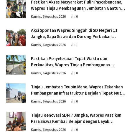
Pastikan Akses Masyarakat Pulih Pascabencana,
Wapres Tinjau Pembangunan Jembatan Gantung
Kendawi
Kamis, 6 Agustus 2026
0
Aksi Spontan Wapres Singgah di SD Negeri 11
Jangka, Sapa Siswa dan Dorong Perbaikan
Sekolah
Kamis, 6 Agustus 2026
1
Pastikan Penyelesaian Tepat Waktu dan
Berkualitas, Wapres Tinjau Pembangunan
Jembatan Lumut
Kamis, 6 Agustus 2026
0
Tinjau Jembatan Teupin Mane, Wapres Tekankan
Pembangunan Infrastruktur Berjalan Tepat Mutu
dan Tepat Waktu
Kamis, 6 Agustus 2026
0
Tinjau Renovasi SDN 7 Jangka, Wapres Pastikan
Para Siswa Kembali Belajar dengan Layak
Pascabencana
Kamis, 6 Agustus 2026
0