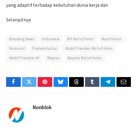
yang adaptif terhadap kebutuhan dunia kerja dan
Selanjutnya
Breaking News
Indonesia
KH Ma'ruf Amin
Maruf Amin
Nasional
Pemerintahan
Wakil Presiden Ma'ruf Amin
Wakil Presiden RI
Wapres
Wapres Ma'ruf Amin
Facebook
Twitter
Pinterest
Bluesky
Threads
Tumblr
Telegram
Email
Nonblok