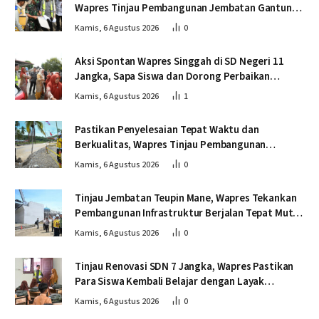
Wapres Tinjau Pembangunan Jembatan Gantung
Kendawi
Kamis, 6 Agustus 2026
0
Aksi Spontan Wapres Singgah di SD Negeri 11
Jangka, Sapa Siswa dan Dorong Perbaikan
Sekolah
Kamis, 6 Agustus 2026
1
Pastikan Penyelesaian Tepat Waktu dan
Berkualitas, Wapres Tinjau Pembangunan
Jembatan Lumut
Kamis, 6 Agustus 2026
0
Tinjau Jembatan Teupin Mane, Wapres Tekankan
Pembangunan Infrastruktur Berjalan Tepat Mutu
dan Tepat Waktu
Kamis, 6 Agustus 2026
0
Tinjau Renovasi SDN 7 Jangka, Wapres Pastikan
Para Siswa Kembali Belajar dengan Layak
Pascabencana
Kamis, 6 Agustus 2026
0