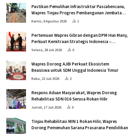
Pastikan Pemulihan Infrastruktur Pascabencana,
Wapres Tinjau Progres Pembangunan Jembatan
Krueng Tingkeum Bireuen
Kamis, 6 Agustus 2026
1
Pertemuan Wapres Gibran dengan DPM Hun Many,
Perkuat Kemitraan Strategis Indonesia –
Kamboja
Selasa, 28 Juli 2026
0
Wapres Dorong AJBI Perkuat Ekosistem
Beasiswa untuk SDM Unggul Indonesia Timur
Rabu, 22 Juli 2026
2
Respons Aduan Masyarakat, Wapres Dorong
Rehabilitasi SDN 016 Serusa Rokan Hilir
Jumat, 17 Juli 2026
0
Tinjau Rehabilitasi MIN 1 Rokan Hilir, Wapres
Dorong Pemenuhan Sarana Prasarana Pendidikan