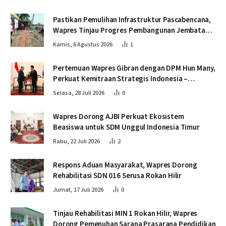
Pastikan Pemulihan Infrastruktur Pascabencana,
Wapres Tinjau Progres Pembangunan Jembatan
Krueng Tingkeum Bireuen
Kamis, 6 Agustus 2026
1
Pertemuan Wapres Gibran dengan DPM Hun Many,
Perkuat Kemitraan Strategis Indonesia –
Kamboja
Selasa, 28 Juli 2026
0
Wapres Dorong AJBI Perkuat Ekosistem
Beasiswa untuk SDM Unggul Indonesia Timur
Rabu, 22 Juli 2026
2
Respons Aduan Masyarakat, Wapres Dorong
Rehabilitasi SDN 016 Serusa Rokan Hilir
Jumat, 17 Juli 2026
0
Tinjau Rehabilitasi MIN 1 Rokan Hilir, Wapres
Dorong Pemenuhan Sarana Prasarana Pendidikan