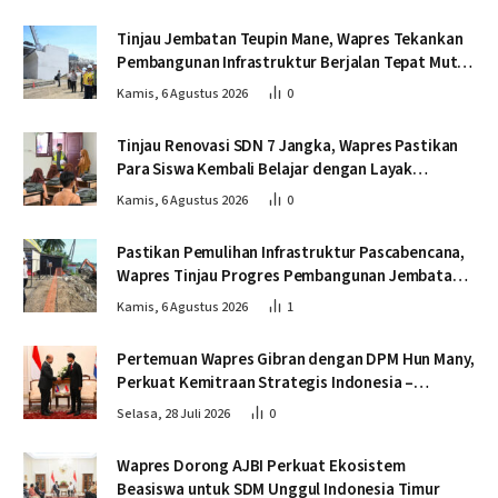
Tinjau Jembatan Teupin Mane, Wapres Tekankan
Pembangunan Infrastruktur Berjalan Tepat Mutu
dan Tepat Waktu
Kamis, 6 Agustus 2026
0
Tinjau Renovasi SDN 7 Jangka, Wapres Pastikan
Para Siswa Kembali Belajar dengan Layak
Pascabencana
Kamis, 6 Agustus 2026
0
Pastikan Pemulihan Infrastruktur Pascabencana,
Wapres Tinjau Progres Pembangunan Jembatan
Krueng Tingkeum Bireuen
Kamis, 6 Agustus 2026
1
Pertemuan Wapres Gibran dengan DPM Hun Many,
Perkuat Kemitraan Strategis Indonesia –
Kamboja
Selasa, 28 Juli 2026
0
Wapres Dorong AJBI Perkuat Ekosistem
Beasiswa untuk SDM Unggul Indonesia Timur