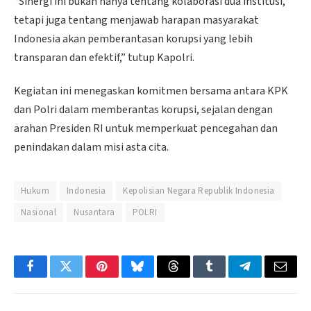
“Sinergi ini bukan hanya tentang kolaborasi dua institusi,
tetapi juga tentang menjawab harapan masyarakat
Indonesia akan pemberantasan korupsi yang lebih
transparan dan efektif,” tutup Kapolri.
Kegiatan ini menegaskan komitmen bersama antara KPK
dan Polri dalam memberantas korupsi, sejalan dengan
arahan Presiden RI untuk memperkuat pencegahan dan
penindakan dalam misi asta cita.
Hukum
Indonesia
Kepolisian Negara Republik Indonesia
Nasional
Nusantara
POLRI
Facebook
Twitter
Pinterest
Bluesky
Threads
Tumblr
Telegram
Email