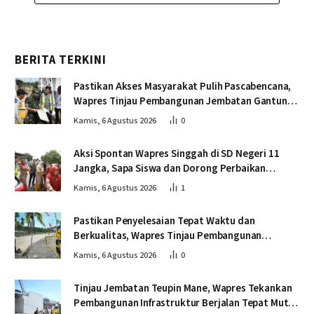
BERITA TERKINI
Pastikan Akses Masyarakat Pulih Pascabencana,
Wapres Tinjau Pembangunan Jembatan Gantung
Kendawi
Kamis, 6 Agustus 2026
0
Aksi Spontan Wapres Singgah di SD Negeri 11
Jangka, Sapa Siswa dan Dorong Perbaikan
Sekolah
Kamis, 6 Agustus 2026
1
Pastikan Penyelesaian Tepat Waktu dan
Berkualitas, Wapres Tinjau Pembangunan
Jembatan Lumut
Kamis, 6 Agustus 2026
0
Tinjau Jembatan Teupin Mane, Wapres Tekankan
Pembangunan Infrastruktur Berjalan Tepat Mutu