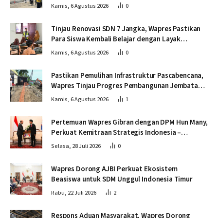
dan Tepat Waktu
Kamis, 6 Agustus 2026
0
Tinjau Renovasi SDN 7 Jangka, Wapres Pastikan
Para Siswa Kembali Belajar dengan Layak
Pascabencana
Kamis, 6 Agustus 2026
0
Pastikan Pemulihan Infrastruktur Pascabencana,
Wapres Tinjau Progres Pembangunan Jembatan
Krueng Tingkeum Bireuen
Kamis, 6 Agustus 2026
1
Pertemuan Wapres Gibran dengan DPM Hun Many,
Perkuat Kemitraan Strategis Indonesia –
Kamboja
Selasa, 28 Juli 2026
0
Wapres Dorong AJBI Perkuat Ekosistem
Beasiswa untuk SDM Unggul Indonesia Timur
Rabu, 22 Juli 2026
2
Respons Aduan Masyarakat, Wapres Dorong