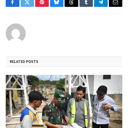
Facebook
Twitter
Pinterest
Bluesky
Threads
Tumblr
Telegram
Email
RELATED
POSTS