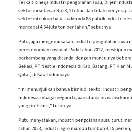
Terkait kinerja industri pengolahan susu, Dirjen Indu
sektor ini sebesar Rp23,4 triliun dan telah menyerap 
sektor ini cukup baik, sudah ada 88 pabrik industri p
mencapai 4,64 juta ton per tahun,” sebutnya.
Putu juga mengemukakan, industri pengolahan susu me
perekonomian nasional. Pada tahun 2022, meskipun ma
berkembang yang ditandai dengan munculnya beberapa 
Bekasi, PT Nestle Indonesia di Kab. Batang, PT Kian Mu
Qatar) di Kab. Indramayu.
“Ini menunjukkan bahwa bisnis di sektor industri pe
Indonesia sebagai negara tujuan utama investasi kare
yang probisnis,” tuturnya.
Putu menyatakan, industri pengolahan susu turut mem
tahun 2023, industri agro mampu tumbuh 4,15 persen