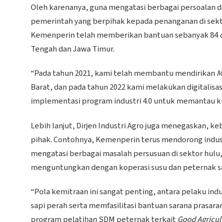
Oleh karenanya, guna mengatasi berbagai persoalan
pemerintah yang berpihak kepada penanganan di sektor
Kemenperin telah memberikan bantuan sebanyak 84
Tengah dan Jawa Timur.
“Pada tahun 2021, kami telah membantu mendirikan
M
Barat, dan pada tahun 2022 kami melakukan digitalisa
implementasi program industri 4.0 untuk memantau kual
Lebih lanjut, Dirjen Industri Agro juga menegaskan,
pihak. Contohnya, Kemenperin terus mendorong indust
mengatasi berbagai masalah persusuan di sektor hulu
menguntungkan dengan koperasi susu dan peternak sa
“Pola kemitraan ini sangat penting, antara pelaku in
sapi perah serta memfasilitasi bantuan sarana prasara
program pelatihan SDM peternak terkait
Good Agricul