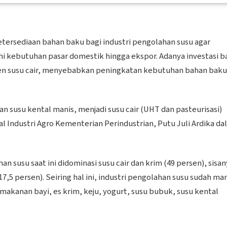
tersediaan bahan baku bagi industri pengolahan susu agar
i kebutuhan pasar domestik hingga ekspor. Adanya investasi b
usen susu cair, menyebabkan peningkatan kebutuhan bahan baku
dan susu kental manis, menjadi susu cair (UHT dan pasteurisasi)
l Industri Agro Kementerian Perindustrian, Putu Juli Ardika d
n susu saat ini didominasi susu cair dan krim (49 persen), sisan
17,5 persen). Seiring hal ini, industri pengolahan susu sudah m
akanan bayi, es krim, keju, yogurt, susu bubuk, susu kental