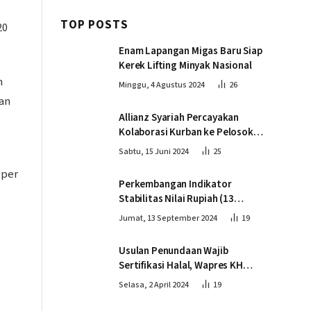
TOP POSTS
20
Enam Lapangan Migas Baru Siap
Kerek Lifting Minyak Nasional
m
Minggu, 4 Agustus 2024
26
an
Allianz Syariah Percayakan
Kolaborasi Kurban ke Pelosok
Negeri bersama Dompet Dhuafa
Sabtu, 15 Juni 2024
25
 per
Perkembangan Indikator
Stabilitas Nilai Rupiah (13
September 2024)
Jumat, 13 September 2024
19
Usulan Penundaan Wajib
Sertifikasi Halal, Wapres KH
Ma’ruf Amin: Proses Tetap
Selasa, 2 April 2024
19
Berjalan sesuai Penahapan