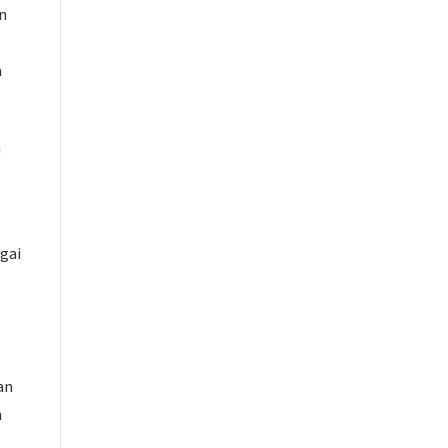
n
a
a
gai
an
n