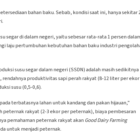
ersediaan bahan baku. Sebab, kondisi saat ini, hanya sekitar 
i.
u segar di dalam negeri, yaitu sebesar rata-rata 1 persen dala
ngi laju pertumbuhan kebutuhan bahan baku industri pengolah
ksi susu segar dalam negeri (SSDN) adalah masih sedikitnya
), rendahnya produktivitas sapi perah rakyat (8-12 liter per ekor
uksi susu (0,5-0,6).
ada terbatasnya lahan untuk kandang dan pakan hijauan,”
h peternak rakyat (2-3 ekor per peternak), biaya pembesaran
ngnya pemahaman peternak rakyat akan
Good Dairy Farming
da untuk menjadi peternak.