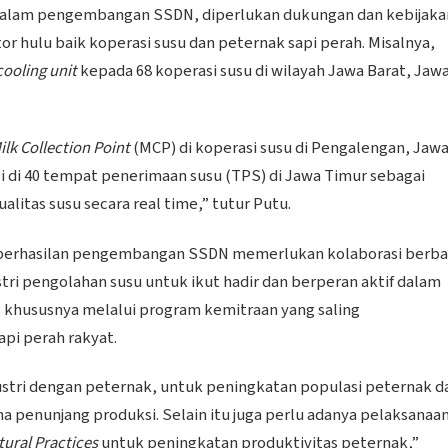
 dalam pengembangan SSDN, diperlukan dukungan dan kebijaka
 hulu baik koperasi susu dan peternak sapi perah. Misalnya,
cooling unit
kepada 68 koperasi susu di wilayah Jawa Barat, Jaw
ilk Collection Point
(MCP) di koperasi susu di Pengalengan, Jaw
si di 40 tempat penerimaan susu (TPS) di Jawa Timur sebagai
itas susu secara real time,” tutur Putu.
 keberhasilan pengembangan SSDN memerlukan kolaborasi berba
ri pengolahan susu untuk ikut hadir dan berperan aktif dalam
, khususnya melalui program kemitraan yang saling
pi perah rakyat.
dustri dengan peternak, untuk peningkatan populasi peternak d
na penunjang produksi. Selain itu juga perlu adanya pelaksanaa
tural Practices
untuk peningkatan produktivitas peternak,”