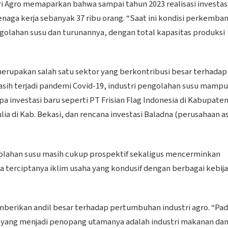
stri Agro memaparkan bahwa sampai tahun 2023 realisasi investas
tenaga kerja sebanyak 37 ribu orang. “Saat ini kondisi perkemba
engolahan susu dan turunannya, dengan total kapasitas produksi
rupakan salah satu sektor yang berkontribusi besar terhadap
sih terjadi pandemi Covid-19, industri pengolahan susu mampu
investasi baru seperti PT Frisian Flag Indonesia di Kabupate
lia di Kab. Bekasi, dan rencana investasi Baladna (perusahaan a
ngolahan susu masih cukup prospektif sekaligus mencerminkan
na terciptanya iklim usaha yang kondusif dengan berbagai kebij
berikan andil besar terhadap pertumbuhan industri agro. “Pa
, yang menjadi penopang utamanya adalah industri makanan da