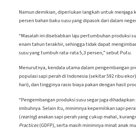
Namun demikian, diperlukan langkah untuk menjaga ket
persen bahan baku susu yang dipasok dari dalam neger
“Masalah ini disebabkan laju pertumbuhan produksi sus
enam tahun terakhir, sehingga tidak dapat mengimba
susu yang tumbuh rata-rata 5,3 persen,” sebut Putu.
Menurutnya, kendala utama dalam pengembangan produ
populasi sapi perah di Indonesia (sekitar 592 ribu ekor
hari), dan tingginya rasio biaya pakan dengan hasil prod
“Pengembangan produksi susu segar juga dihadapkan p
imbuhnya. Selain itu, minimnya kepemilikan sapi pera
(
rearing
) anakan sapi perah yang cukup mahal, kura
Practices
(GDFP), serta masih minimnya minat anak mu