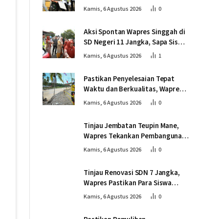
Pembangunan Jembatan
Kamis, 6 Agustus 2026
0
Gantung Kendawi
Aksi Spontan Wapres Singgah di
SD Negeri 11 Jangka, Sapa Siswa
dan Dorong Perbaikan Sekolah
Kamis, 6 Agustus 2026
1
Pastikan Penyelesaian Tepat
Waktu dan Berkualitas, Wapres
Tinjau Pembangunan Jembatan
Kamis, 6 Agustus 2026
0
Lumut
Tinjau Jembatan Teupin Mane,
Wapres Tekankan Pembangunan
Infrastruktur Berjalan Tepat
Kamis, 6 Agustus 2026
0
Mutu dan Tepat Waktu
Tinjau Renovasi SDN 7 Jangka,
Wapres Pastikan Para Siswa
Kembali Belajar dengan Layak
Kamis, 6 Agustus 2026
0
Pascabencana