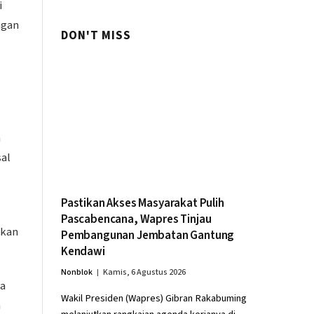
i
ngan
DON'T MISS
n
sal
Pastikan Akses Masyarakat Pulih
Pascabencana, Wapres Tinjau
akan
Pembangunan Jembatan Gantung
Kendawi
Nonblok
Kamis, 6 Agustus 2026
da
Wakil Presiden (Wapres) Gibran Rakabuming
n