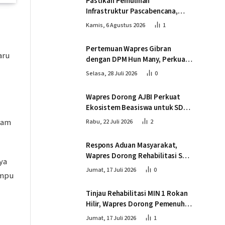
Pastikan Pemulihan
Infrastruktur Pascabencana,
Wapres Tinjau Progres
Kamis, 6 Agustus 2026
1
Pembangunan Jembatan Krueng
Tingkeum Bireuen
Pertemuan Wapres Gibran
aru
dengan DPM Hun Many, Perkuat
Kemitraan Strategis Indonesia –
Selasa, 28 Juli 2026
0
Kamboja
Wapres Dorong AJBI Perkuat
Ekosistem Beasiswa untuk SDM
Unggul Indonesia Timur
alam
Rabu, 22 Juli 2026
2
Respons Aduan Masyarakat,
Wapres Dorong Rehabilitasi SDN
ya
016 Serusa Rokan Hilir
Jumat, 17 Juli 2026
0
ampu
Tinjau Rehabilitasi MIN 1 Rokan
Hilir, Wapres Dorong Pemenuhan
Sarana Prasarana Pendidikan
Jumat, 17 Juli 2026
1