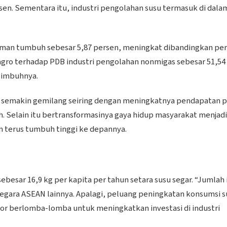
. Sementara itu, industri pengolahan susu termasuk di dala
numan tumbuh sebesar 5,87 persen, meningkat dibandingkan pe
i agro terhadap PDB industri pengolahan nonmigas sebesar 51,54
” imbuhnya.
kan semakin gemilang seiring dengan meningkatnya pendapatan 
 Selain itu bertransformasinya gaya hidup masyarakat menjadi
an terus tumbuh tinggi ke depannya.
ebesar 16,9 kg per kapita per tahun setara susu segar. “Jumlah 
negara ASEAN lainnya. Apalagi, peluang peningkatan konsumsi s
tor berlomba-lomba untuk meningkatkan investasi di industri