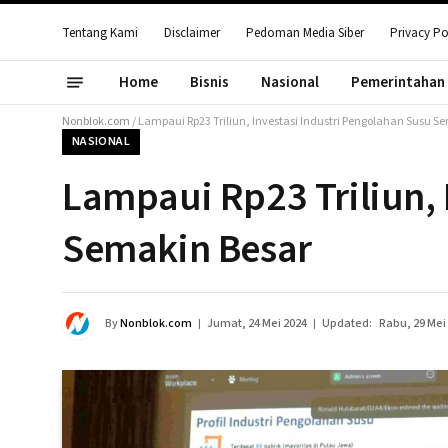
Tentang Kami
Disclaimer
Pedoman Media Siber
Privacy Po
Home
Bisnis
Nasional
Pemerintahan
Nonblok.com
/
Lampaui Rp23 Triliun, Investasi Industri Pengolahan Susu S
NASIONAL
Lampaui Rp23 Triliun, 
Semakin Besar
By
Nonblok.com
Jumat, 24 Mei 2024
Updated:
Rabu, 29 Mei