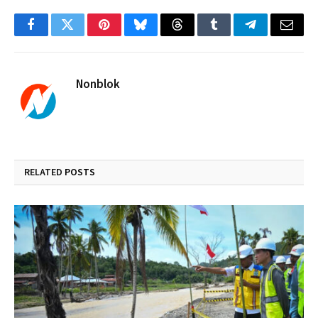
Facebook
Twitter
Pinterest
Bluesky
Threads
Tumblr
Telegram
Email
Nonblok
RELATED
POSTS