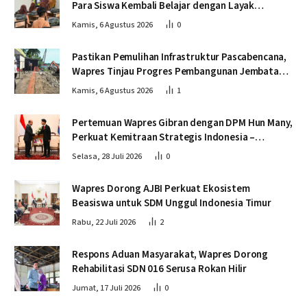
Para Siswa Kembali Belajar dengan Layak
Pascabencana
Kamis, 6 Agustus 2026
0
Pastikan Pemulihan Infrastruktur Pascabencana,
Wapres Tinjau Progres Pembangunan Jembatan
Krueng Tingkeum Bireuen
Kamis, 6 Agustus 2026
1
Pertemuan Wapres Gibran dengan DPM Hun Many,
Perkuat Kemitraan Strategis Indonesia –
Kamboja
Selasa, 28 Juli 2026
0
Wapres Dorong AJBI Perkuat Ekosistem
Beasiswa untuk SDM Unggul Indonesia Timur
Rabu, 22 Juli 2026
2
Respons Aduan Masyarakat, Wapres Dorong
Rehabilitasi SDN 016 Serusa Rokan Hilir
Jumat, 17 Juli 2026
0