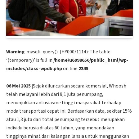
Warning
: mysqli_query(): (HY000/1114): The table
‘(temporary)’ is full in
/home/u6998656/public_html/wp-
includes/class-wpdb.php
on line
2345
06 Mei 2025 |
Sejak diluncurkan secara komersial, Whoosh
telah melayani lebih dari 9,1 juta penumpang,
menunjukkan antusiasme tinggi masyarakat terhadap
moda transportasi cepat ini. Berdasarkan data, sekitar 15%
atau 1,3 juta dari total penumpang tersebut merupakan
individu berusia di atas 60 tahun, yang menandakan
tingginya minat dari kalangan lansia untuk menggunakan