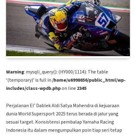
Warning
: mysqli_query(): (HY000/1114): The table
‘(temporary)’ is full in
/home/u6998656/public_html/wp-
includes/class-wpdb.php
on line
2345
Perjalanan El’ Dablek Aldi Satya Mahendra di kejuaraan
dunia World Supersport 2025 terus berada di jalur yang
sesuai target. Konsistensi pembalap Yamaha Racing
Indonesia itu dalam mengumpulkan poin tiap seri tetap