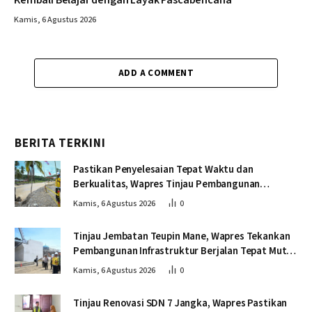
Kembali Belajar dengan Layak Pascabencana
Kamis, 6 Agustus 2026
ADD A COMMENT
BERITA TERKINI
Pastikan Penyelesaian Tepat Waktu dan
Berkualitas, Wapres Tinjau Pembangunan
Jembatan Lumut
Kamis, 6 Agustus 2026
0
Tinjau Jembatan Teupin Mane, Wapres Tekankan
Pembangunan Infrastruktur Berjalan Tepat Mutu
dan Tepat Waktu
Kamis, 6 Agustus 2026
0
Tinjau Renovasi SDN 7 Jangka, Wapres Pastikan