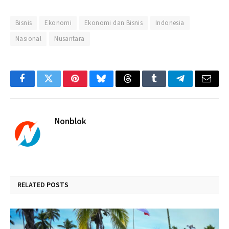
Bisnis
Ekonomi
Ekonomi dan Bisnis
Indonesia
Nasional
Nusantara
Facebook
Twitter
Pinterest
Bluesky
Threads
Tumblr
Telegram
Email
Nonblok
RELATED
POSTS