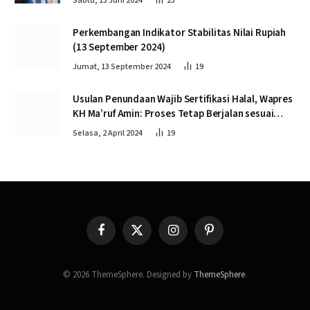
Sabtu, 15 Juni 2024
25
Perkembangan Indikator Stabilitas Nilai Rupiah
(13 September 2024)
Jumat, 13 September 2024
19
Usulan Penundaan Wajib Sertifikasi Halal, Wapres
KH Ma’ruf Amin: Proses Tetap Berjalan sesuai
Penahapan
Selasa, 2 April 2024
19
Facebook
X
Instagram
Pinterest
(Twitter)
© 2026 ThemeSphere. Designed by
ThemeSphere
.