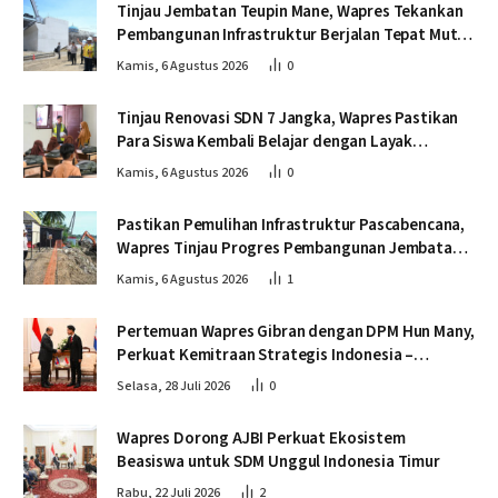
Tinjau Jembatan Teupin Mane, Wapres Tekankan
Pembangunan Infrastruktur Berjalan Tepat Mutu
dan Tepat Waktu
Kamis, 6 Agustus 2026
0
Tinjau Renovasi SDN 7 Jangka, Wapres Pastikan
Para Siswa Kembali Belajar dengan Layak
Pascabencana
Kamis, 6 Agustus 2026
0
Pastikan Pemulihan Infrastruktur Pascabencana,
Wapres Tinjau Progres Pembangunan Jembatan
Krueng Tingkeum Bireuen
Kamis, 6 Agustus 2026
1
Pertemuan Wapres Gibran dengan DPM Hun Many,
Perkuat Kemitraan Strategis Indonesia –
Kamboja
Selasa, 28 Juli 2026
0
Wapres Dorong AJBI Perkuat Ekosistem
Beasiswa untuk SDM Unggul Indonesia Timur
Rabu, 22 Juli 2026
2