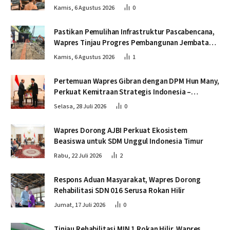
Pascabencana
Kamis, 6 Agustus 2026
0
Pastikan Pemulihan Infrastruktur Pascabencana,
Wapres Tinjau Progres Pembangunan Jembatan
Krueng Tingkeum Bireuen
Kamis, 6 Agustus 2026
1
Pertemuan Wapres Gibran dengan DPM Hun Many,
Perkuat Kemitraan Strategis Indonesia –
Kamboja
Selasa, 28 Juli 2026
0
Wapres Dorong AJBI Perkuat Ekosistem
Beasiswa untuk SDM Unggul Indonesia Timur
Rabu, 22 Juli 2026
2
Respons Aduan Masyarakat, Wapres Dorong
Rehabilitasi SDN 016 Serusa Rokan Hilir
Jumat, 17 Juli 2026
0
Tinjau Rehabilitasi MIN 1 Rokan Hilir, Wapres