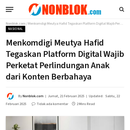
Nonblok.com
/
Menkomdigi Meutya Hafid Tegaskan Platform Digital Wajib Perketat Perlindungan Anak dari Konten Berbahaya
NASIONAL
Menkomdigi Meutya Hafid
Tegaskan Platform Digital Wajib
Perketat Perlindungan Anak
dari Konten Berbahaya
By
Nonblok.com
Jumat, 21 Februari 2025
Updated:
Sabtu, 22
Februari 2025
Tidak ada komentar
2 Mins Read