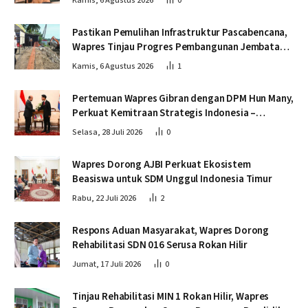
Kamis, 6 Agustus 2026
0
Pastikan Pemulihan Infrastruktur Pascabencana,
Wapres Tinjau Progres Pembangunan Jembatan
Krueng Tingkeum Bireuen
Kamis, 6 Agustus 2026
1
Pertemuan Wapres Gibran dengan DPM Hun Many,
Perkuat Kemitraan Strategis Indonesia –
Kamboja
Selasa, 28 Juli 2026
0
Wapres Dorong AJBI Perkuat Ekosistem
Beasiswa untuk SDM Unggul Indonesia Timur
Rabu, 22 Juli 2026
2
Respons Aduan Masyarakat, Wapres Dorong
Rehabilitasi SDN 016 Serusa Rokan Hilir
Jumat, 17 Juli 2026
0
Tinjau Rehabilitasi MIN 1 Rokan Hilir, Wapres