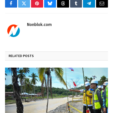
Facebook
Twitter
Pinterest
Bluesky
Threads
Tumblr
Telegram
Email
Nonblok.com
RELATED
POSTS