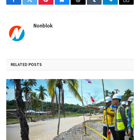
Facebook
Twitter
Pinterest
Bluesky
Threads
Tumblr
Telegram
Email
Nonblok
RELATED
POSTS