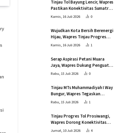
Tinjau Tol Bayung Lencir, Wapres
Pastikan Konektivitas Sumatra
Berjalan Optimal
Kamis, 16 Juli 2026
0
ry
Wujudkan Kota Bersih Berenergi
Hijau, Wapres Tinjau Progres
Pembangunan PSEL di
n
Kamis, 16 Juli 2026
1
Palembang
Serap Aspirasi Petani Muara
Jaya, Wapres Dukung Penguatan
Ekosistem Singkong untuk
Rabu, 15 Juli 2026
0
an
Swasembada Pangan
Tinjau MTs Muhammadiyah I Way
Bungur, Wapres Tegaskan
Pembangunan SDM Harus
Rabu, 15 Juli 2026
1
Menjangkau Seluruh Sekolah
si
Tinjau Progres Tol Prosiwangi,
Wapres Dorong Konektivitas
dan Pertumbuhan Ekonomi
Jumat, 10 Juli 2026
4