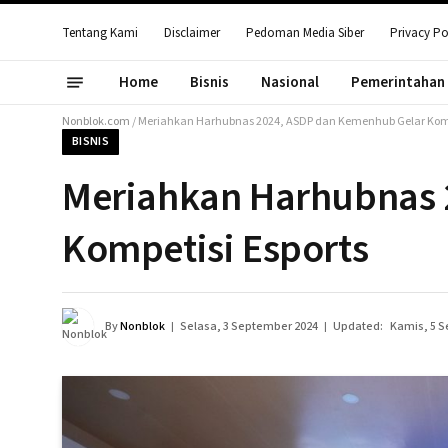
Tentang Kami
Disclaimer
Pedoman Media Siber
Privacy Po
Home
Bisnis
Nasional
Pemerintahan
Nonblok.com
/
Meriahkan Harhubnas 2024, ASDP dan Kemenhub Gelar Komp
BISNIS
Meriahkan Harhubnas 
Kompetisi Esports
By
Nonblok
Selasa, 3 September 2024
Updated:
Kamis, 5 