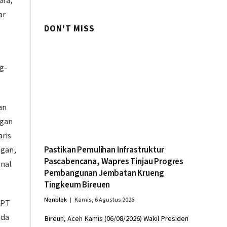
ara,
ar
DON'T MISS
g-
an
ngan
ris
ngan,
Pastikan Pemulihan Infrastruktur
Pascabencana, Wapres Tinjau Progres
onal
Pembangunan Jembatan Krueng
Tingkeum Bireuen
Nonblok
Kamis, 6 Agustus 2026
 PT
uda
Bireun, Aceh Kamis (06/08/2026) Wakil Presiden