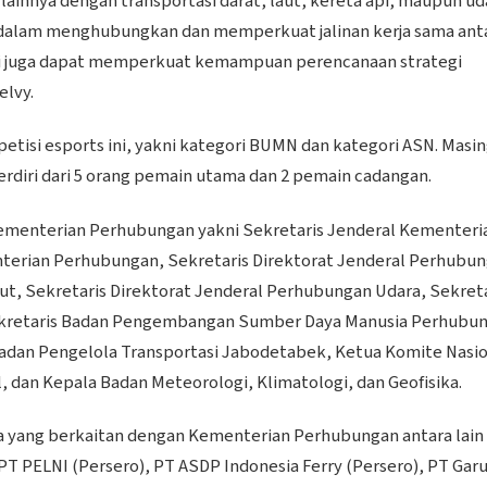
lainnya dengan transportasi darat, laut, kereta api, maupun ud
g dalam menghubungkan dan memperkuat jalinan kerja sama ant
ini juga dapat memperkuat kemampuan perencanaan strategi
elvy.
tisi esports ini, yakni kategori BUMN dan kategori ASN. Masin
erdiri dari 5 orang pemain utama dan 2 pemain cadangan.
l Kementerian Perhubungan yakni Sekretaris Jenderal Kementeri
terian Perhubungan, Sekretaris Direktorat Jenderal Perhubu
ut, Sekretaris Direktorat Jenderal Perhubungan Udara, Sekreta
ekretaris Badan Pengembangan Sumber Daya Manusia Perhubu
 Badan Pengelola Transportasi Jabodetabek, Ketua Komite Nasi
 dan Kepala Badan Meteorologi, Klimatologi, dan Geofisika.
a yang berkaitan dengan Kementerian Perhubungan antara lain
, PT PELNI (Persero), PT ASDP Indonesia Ferry (Persero), PT Gar