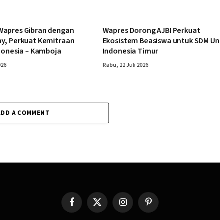
apres Gibran dengan
Wapres Dorong AJBI Perkuat
y, Perkuat Kemitraan
Ekosistem Beasiswa untuk SDM Un
donesia – Kamboja
Indonesia Timur
026
Rabu, 22 Juli 2026
ADD A COMMENT
Facebook
X
Instagram
Pinterest
(Twitter)