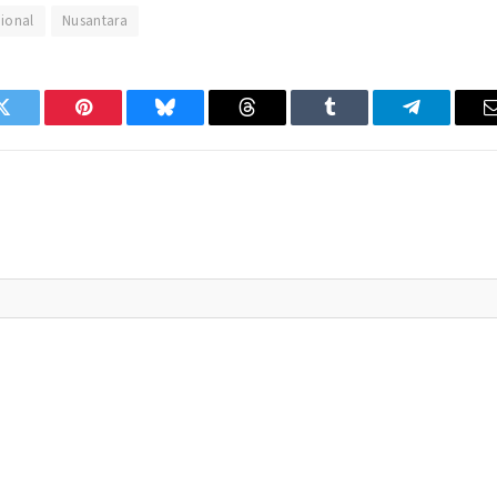
ional
Nusantara
Twitter
Pinterest
Bluesky
Threads
Tumblr
Telegram