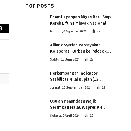
TOP POSTS
Enam Lapangan Migas Baru Siap
Kerek Lifting Minyak Nasional
Minggu, 4 Agustus 2024
25
Email
Allianz Syariah Percayakan
Kolaborasi Kurban ke Pelosok
Negeri bersama Dompet Dhuafa
Sabtu, 15 Juni 2024
25
Perkembangan Indikator
Stabilitas Nilai Rupiah (13
September 2024)
Jumat, 13 September 2024
19
Usulan Penundaan Wajib
Sertifikasi Halal, Wapres KH
Ma’ruf Amin: Proses Tetap
Selasa, 2 April 2024
19
Berjalan sesuai Penahapan