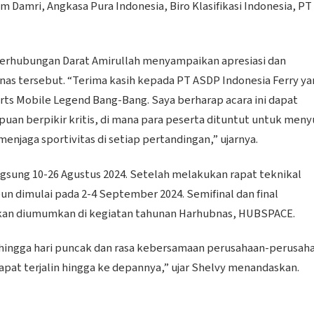
 Damri, Angkasa Pura Indonesia, Biro Klasifikasi Indonesia, PT
Perhubungan Darat Amirullah menyampaikan apresiasi dan
s tersebut. “Terima kasih kepada PT ASDP Indonesia Ferry ya
orts Mobile Legend Bang-Bang. Saya berharap acara ini dapat
uan berpikir kritis, di mana para peserta dituntut untuk men
menjaga sportivitas di setiap pertandingan,” ujarnya.
gsung 10-26 Agustus 2024. Setelah melakukan rapat teknikal
pun dimulai pada 2-4 September 2024. Semifinal dan final
kan diumumkan di kegiatan tahunan Harhubnas, HUBSPACE.
 hingga hari puncak dan rasa kebersamaan perusahaan-perusah
t terjalin hingga ke depannya,” ujar Shelvy menandaskan.