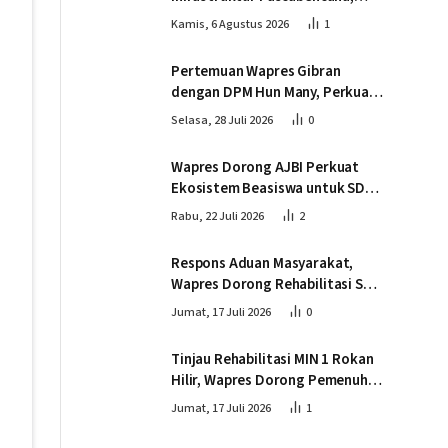
Wapres Tinjau Progres
Kamis, 6 Agustus 2026
1
Pembangunan Jembatan Krueng
Tingkeum Bireuen
Pertemuan Wapres Gibran
dengan DPM Hun Many, Perkuat
Kemitraan Strategis Indonesia –
Selasa, 28 Juli 2026
0
Kamboja
Wapres Dorong AJBI Perkuat
Ekosistem Beasiswa untuk SDM
Unggul Indonesia Timur
Rabu, 22 Juli 2026
2
Respons Aduan Masyarakat,
Wapres Dorong Rehabilitasi SDN
016 Serusa Rokan Hilir
Jumat, 17 Juli 2026
0
Tinjau Rehabilitasi MIN 1 Rokan
Hilir, Wapres Dorong Pemenuhan
Sarana Prasarana Pendidikan
Jumat, 17 Juli 2026
1