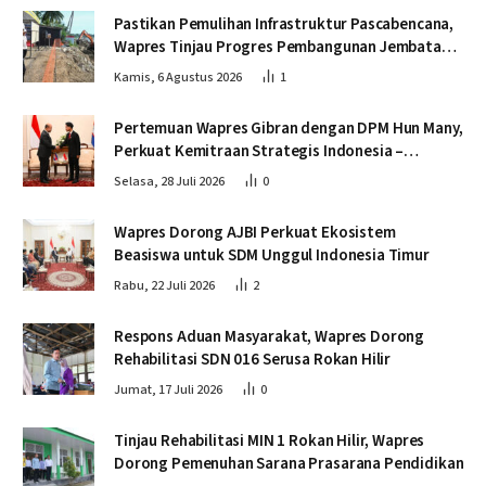
Pastikan Pemulihan Infrastruktur Pascabencana,
Wapres Tinjau Progres Pembangunan Jembatan
Krueng Tingkeum Bireuen
Kamis, 6 Agustus 2026
1
Pertemuan Wapres Gibran dengan DPM Hun Many,
Perkuat Kemitraan Strategis Indonesia –
Kamboja
Selasa, 28 Juli 2026
0
Wapres Dorong AJBI Perkuat Ekosistem
Beasiswa untuk SDM Unggul Indonesia Timur
Rabu, 22 Juli 2026
2
Respons Aduan Masyarakat, Wapres Dorong
Rehabilitasi SDN 016 Serusa Rokan Hilir
Jumat, 17 Juli 2026
0
Tinjau Rehabilitasi MIN 1 Rokan Hilir, Wapres
Dorong Pemenuhan Sarana Prasarana Pendidikan