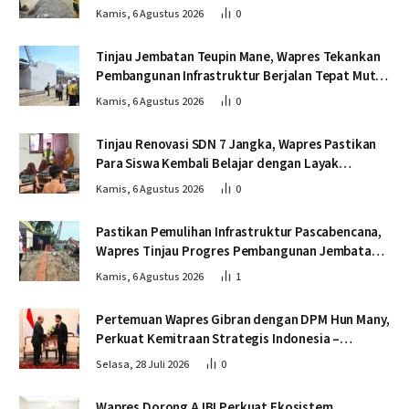
Jembatan Lumut
Kamis, 6 Agustus 2026
0
Tinjau Jembatan Teupin Mane, Wapres Tekankan
Pembangunan Infrastruktur Berjalan Tepat Mutu
dan Tepat Waktu
Kamis, 6 Agustus 2026
0
Tinjau Renovasi SDN 7 Jangka, Wapres Pastikan
Para Siswa Kembali Belajar dengan Layak
Pascabencana
Kamis, 6 Agustus 2026
0
Pastikan Pemulihan Infrastruktur Pascabencana,
Wapres Tinjau Progres Pembangunan Jembatan
Krueng Tingkeum Bireuen
Kamis, 6 Agustus 2026
1
Pertemuan Wapres Gibran dengan DPM Hun Many,
Perkuat Kemitraan Strategis Indonesia –
Kamboja
Selasa, 28 Juli 2026
0
Wapres Dorong AJBI Perkuat Ekosistem