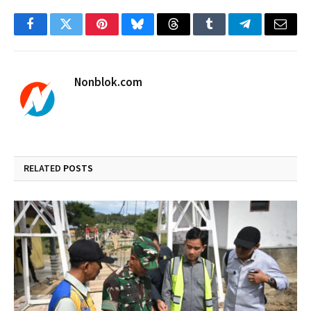
Facebook
Twitter
Pinterest
Bluesky
Threads
Tumblr
Telegram
Email
Nonblok.com
RELATED
POSTS