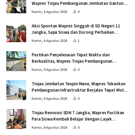
Wapres Tinjau Pembangunan Jembatan Gantung
Kendawi
Kamis, 6 Agustus 2026
0
Aksi Spontan Wapres Singgah di SD Negeri 11
Jangka, Sapa Siswa dan Dorong Perbaikan
Sekolah
Kamis, 6 Agustus 2026
1
Pastikan Penyelesaian Tepat Waktu dan
Berkualitas, Wapres Tinjau Pembangunan
Jembatan Lumut
Kamis, 6 Agustus 2026
0
Tinjau Jembatan Teupin Mane, Wapres Tekankan
Pembangunan Infrastruktur Berjalan Tepat Mutu
dan Tepat Waktu
Kamis, 6 Agustus 2026
0
Tinjau Renovasi SDN 7 Jangka, Wapres Pastikan
Para Siswa Kembali Belajar dengan Layak
Pascabencana
Kamis, 6 Agustus 2026
0