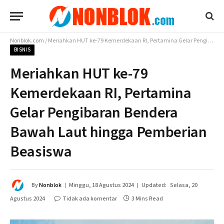
Nonblok.com
/
Meriahkan HUT ke-79 Kemerdekaan RI, Pertamina Gelar Pengibaran Bendera Bawah Laut hingga Pemberian Beasiswa
BISNIS
Meriahkan HUT ke-79
Kemerdekaan RI, Pertamina
Gelar Pengibaran Bendera
Bawah Laut hingga Pemberian
Beasiswa
By
Nonblok
Minggu, 18 Agustus 2024
Updated:
Selasa, 20
Agustus 2024
Tidak ada komentar
3 Mins Read