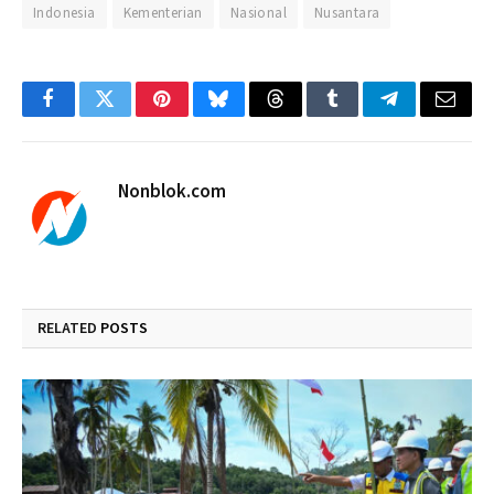
Indonesia
Kementerian
Nasional
Nusantara
Facebook
Twitter
Pinterest
Bluesky
Threads
Tumblr
Telegram
Email
Nonblok.com
RELATED
POSTS