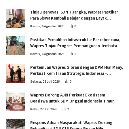
Tinjau Renovasi SDN 7 Jangka, Wapres Pastikan
Para Siswa Kembali Belajar dengan Layak
Pascabencana
Kamis, 6 Agustus 2026
0
Pastikan Pemulihan Infrastruktur Pascabencana,
Wapres Tinjau Progres Pembangunan Jembatan
Krueng Tingkeum Bireuen
Kamis, 6 Agustus 2026
1
Pertemuan Wapres Gibran dengan DPM Hun Many,
Perkuat Kemitraan Strategis Indonesia –
Kamboja
Selasa, 28 Juli 2026
0
Wapres Dorong AJBI Perkuat Ekosistem
Beasiswa untuk SDM Unggul Indonesia Timur
Rabu, 22 Juli 2026
2
Respons Aduan Masyarakat, Wapres Dorong
Rehabilitasi SDN 016 Serusa Rokan Hilir