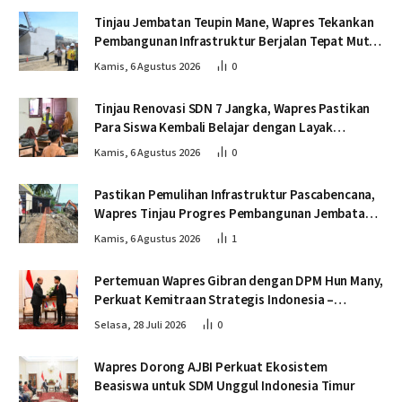
Tinjau Jembatan Teupin Mane, Wapres Tekankan
Pembangunan Infrastruktur Berjalan Tepat Mutu
dan Tepat Waktu
Kamis, 6 Agustus 2026
0
Tinjau Renovasi SDN 7 Jangka, Wapres Pastikan
Para Siswa Kembali Belajar dengan Layak
Pascabencana
Kamis, 6 Agustus 2026
0
Pastikan Pemulihan Infrastruktur Pascabencana,
Wapres Tinjau Progres Pembangunan Jembatan
Krueng Tingkeum Bireuen
Kamis, 6 Agustus 2026
1
Pertemuan Wapres Gibran dengan DPM Hun Many,
Perkuat Kemitraan Strategis Indonesia –
Kamboja
Selasa, 28 Juli 2026
0
Wapres Dorong AJBI Perkuat Ekosistem
Beasiswa untuk SDM Unggul Indonesia Timur