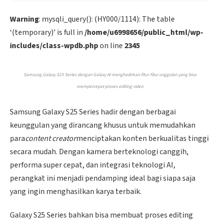
Warning
: mysqli_query(): (HY000/1114): The table
‘(temporary)’ is full in
/home/u6998656/public_html/wp-
includes/class-wpdb.php
on line
2345
Samsung Galaxy S25 Series dengan Galaxy AI menghadirkan fitur-fitur unggulan yang bisa
mempercepat proses editing video
Samsung Galaxy S25 Series hadir dengan berbagai
keunggulan yang dirancang khusus untuk memudahkan
para
content creator
menciptakan konten berkualitas tinggi
secara mudah. Dengan kamera berteknologi canggih,
performa super cepat, dan integrasi teknologi AI,
perangkat ini menjadi pendamping ideal bagi siapa saja
yang ingin menghasilkan karya terbaik.
Galaxy S25 Series bahkan bisa membuat proses editing