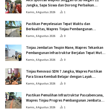
Aksi Spontan Wapres Singgah di SD Negeri 11
Jangka, Sapa Siswa dan Dorong Perbaikan
Sekolah
Kamis, 6 Agustus 2026
1
Pastikan Penyelesaian Tepat Waktu dan
Berkualitas, Wapres Tinjau Pembangunan
Jembatan Lumut
Kamis, 6 Agustus 2026
0
Tinjau Jembatan Teupin Mane, Wapres Tekankan
Pembangunan Infrastruktur Berjalan Tepat Mutu
dan Tepat Waktu
Kamis, 6 Agustus 2026
0
Tinjau Renovasi SDN 7 Jangka, Wapres Pastikan
Para Siswa Kembali Belajar dengan Layak
Pascabencana
Kamis, 6 Agustus 2026
0
Pastikan Pemulihan Infrastruktur Pascabencana,
Wapres Tinjau Progres Pembangunan Jembatan
Krueng Tingkeum Bireuen
Kamis, 6 Agustus 2026
1