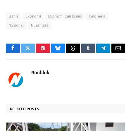
Bisnis
Ekonomi
Ekonomi dan Bisnis
Indonesia
Nasional
Nusantara
Facebook
Twitter
Pinterest
Bluesky
Threads
Tumblr
Telegram
Email
Nonblok
RELATED
POSTS