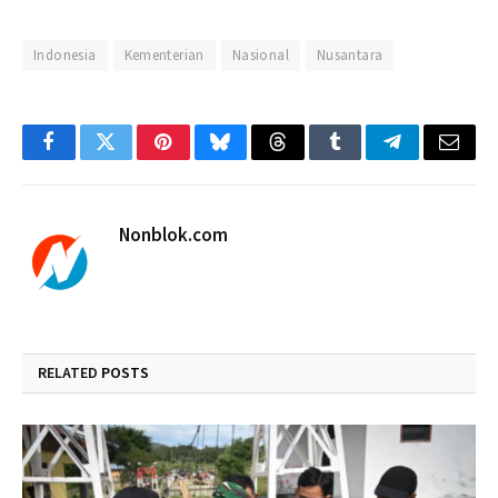
Indonesia
Kementerian
Nasional
Nusantara
Facebook
Twitter
Pinterest
Bluesky
Threads
Tumblr
Telegram
Email
Nonblok.com
RELATED
POSTS