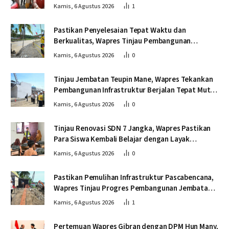
Sekolah
Kamis, 6 Agustus 2026
1
Pastikan Penyelesaian Tepat Waktu dan
Berkualitas, Wapres Tinjau Pembangunan
Jembatan Lumut
Kamis, 6 Agustus 2026
0
Tinjau Jembatan Teupin Mane, Wapres Tekankan
Pembangunan Infrastruktur Berjalan Tepat Mutu
dan Tepat Waktu
Kamis, 6 Agustus 2026
0
Tinjau Renovasi SDN 7 Jangka, Wapres Pastikan
Para Siswa Kembali Belajar dengan Layak
Pascabencana
Kamis, 6 Agustus 2026
0
Pastikan Pemulihan Infrastruktur Pascabencana,
Wapres Tinjau Progres Pembangunan Jembatan
Krueng Tingkeum Bireuen
Kamis, 6 Agustus 2026
1
Pertemuan Wapres Gibran dengan DPM Hun Many,