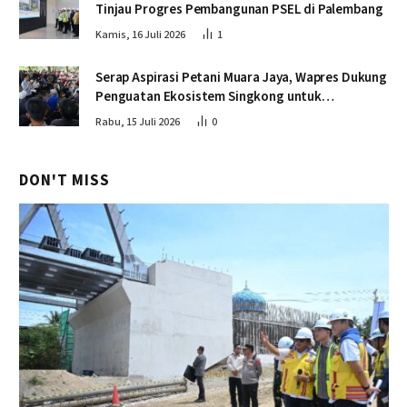
Tinjau Progres Pembangunan PSEL di Palembang
Kamis, 16 Juli 2026
1
Serap Aspirasi Petani Muara Jaya, Wapres Dukung
Penguatan Ekosistem Singkong untuk
Swasembada Pangan
Rabu, 15 Juli 2026
0
DON'T MISS