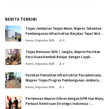
BERITA TERKINI
Tinjau Jembatan Teupin Mane, Wapres Tekankan
Pembangunan Infrastruktur Berjalan Tepat Mutu
dan Tepat Waktu
Kamis, 6 Agustus 2026
0
Tinjau Renovasi SDN 7 Jangka, Wapres Pastikan
Para Siswa Kembali Belajar dengan Layak
Pascabencana
Kamis, 6 Agustus 2026
0
Pastikan Pemulihan Infrastruktur Pascabencana,
Wapres Tinjau Progres Pembangunan Jembatan
Krueng Tingkeum Bireuen
Kamis, 6 Agustus 2026
1
Pertemuan Wapres Gibran dengan DPM Hun Many,
Perkuat Kemitraan Strategis Indonesia –
Kamboja