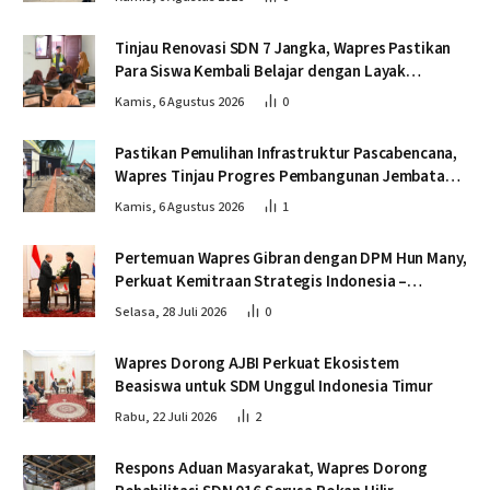
Tinjau Renovasi SDN 7 Jangka, Wapres Pastikan
Para Siswa Kembali Belajar dengan Layak
Pascabencana
Kamis, 6 Agustus 2026
0
Pastikan Pemulihan Infrastruktur Pascabencana,
Wapres Tinjau Progres Pembangunan Jembatan
Krueng Tingkeum Bireuen
Kamis, 6 Agustus 2026
1
Pertemuan Wapres Gibran dengan DPM Hun Many,
Perkuat Kemitraan Strategis Indonesia –
Kamboja
Selasa, 28 Juli 2026
0
Wapres Dorong AJBI Perkuat Ekosistem
Beasiswa untuk SDM Unggul Indonesia Timur
Rabu, 22 Juli 2026
2
Respons Aduan Masyarakat, Wapres Dorong