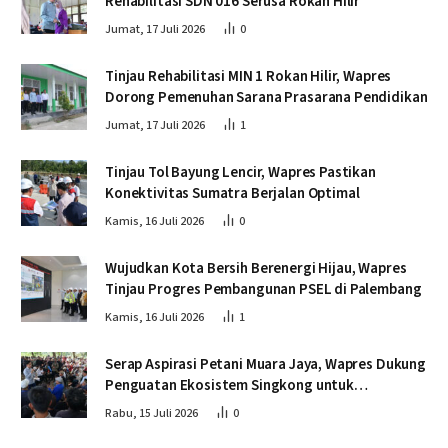
Rehabilitasi SDN 016 Serusa Rokan Hilir
Jumat, 17 Juli 2026
0
Tinjau Rehabilitasi MIN 1 Rokan Hilir, Wapres
Dorong Pemenuhan Sarana Prasarana Pendidikan
Jumat, 17 Juli 2026
1
Tinjau Tol Bayung Lencir, Wapres Pastikan
Konektivitas Sumatra Berjalan Optimal
Kamis, 16 Juli 2026
0
Wujudkan Kota Bersih Berenergi Hijau, Wapres
Tinjau Progres Pembangunan PSEL di Palembang
Kamis, 16 Juli 2026
1
Serap Aspirasi Petani Muara Jaya, Wapres Dukung
Penguatan Ekosistem Singkong untuk
Swasembada Pangan
Rabu, 15 Juli 2026
0