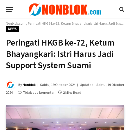
Nonblok.com
/
Peringati HKGB ke-72, Ketum Bhayangkari: Istri Harus Jadi Support System Suami
NEWS
Peringati HKGB ke-72, Ketum
Bhayangkari: Istri Harus Jadi
Support System Suami
By
Nonblok
Sabtu, 19 Oktober 2024
Updated:
Sabtu, 19 Oktober
2024
Tidak ada komentar
2 Mins Read