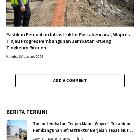
Pastikan Pemulihan Infrastruktur Pascabencana, Wapres
Tinjau Progres Pembangunan Jembatan Krueng
Tingkeum Bireuen
Kamis, 6 Agustus 2026
ADD A COMMENT
BERITA TERKINI
Tinjau Jembatan Teupin Mane, Wapres Tekankan
Pembangunan Infrastruktur Berjalan Tepat Mutu
dan Tepat Waktu
Kamis, 6 Agustus 2026
0