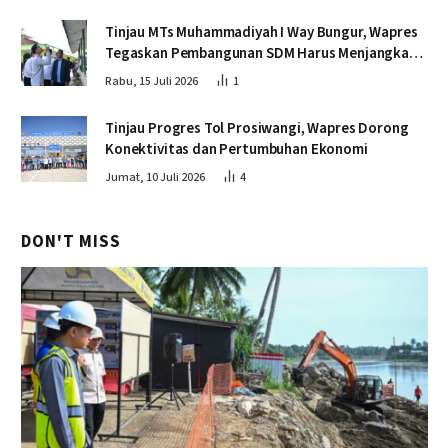
Tinjau MTs Muhammadiyah I Way Bungur, Wapres
Tegaskan Pembangunan SDM Harus Menjangkau
Seluruh Sekolah
Rabu, 15 Juli 2026
1
Tinjau Progres Tol Prosiwangi, Wapres Dorong
Konektivitas dan Pertumbuhan Ekonomi
Jumat, 10 Juli 2026
4
DON'T MISS