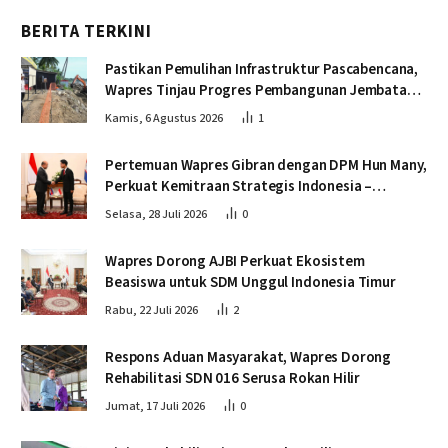
BERITA TERKINI
Pastikan Pemulihan Infrastruktur Pascabencana,
Wapres Tinjau Progres Pembangunan Jembatan
Krueng Tingkeum Bireuen
Kamis, 6 Agustus 2026
1
Pertemuan Wapres Gibran dengan DPM Hun Many,
Perkuat Kemitraan Strategis Indonesia –
Kamboja
Selasa, 28 Juli 2026
0
Wapres Dorong AJBI Perkuat Ekosistem
Beasiswa untuk SDM Unggul Indonesia Timur
Rabu, 22 Juli 2026
2
Respons Aduan Masyarakat, Wapres Dorong
Rehabilitasi SDN 016 Serusa Rokan Hilir
Jumat, 17 Juli 2026
0