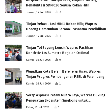
Respons Aduan Masyarakat, Wapres Dorong
Rehabilitasi SDN 016 Serusa Rokan Hilir
Jumat, 17 Juli 2026
0
Tinjau Rehabilitasi MIN 1 Rokan Hilir, Wapres
Dorong Pemenuhan Sarana Prasarana Pendidikan
Jumat, 17 Juli 2026
1
Tinjau Tol Bayung Lencir, Wapres Pastikan
Konektivitas Sumatra Berjalan Optimal
Kamis, 16 Juli 2026
0
Wujudkan Kota Bersih Berenergi Hijau, Wapres
Tinjau Progres Pembangunan PSEL di Palembang
Kamis, 16 Juli 2026
1
Serap Aspirasi Petani Muara Jaya, Wapres Dukung
Penguatan Ekosistem Singkong untuk
Swasembada Pangan
Rabu, 15 Juli 2026
0