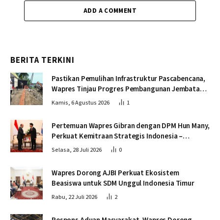
ADD A COMMENT
BERITA TERKINI
Pastikan Pemulihan Infrastruktur Pascabencana,
Wapres Tinjau Progres Pembangunan Jembatan
Krueng Tingkeum Bireuen
Kamis, 6 Agustus 2026
1
Pertemuan Wapres Gibran dengan DPM Hun Many,
Perkuat Kemitraan Strategis Indonesia –
Kamboja
Selasa, 28 Juli 2026
0
Wapres Dorong AJBI Perkuat Ekosistem
Beasiswa untuk SDM Unggul Indonesia Timur
Rabu, 22 Juli 2026
2