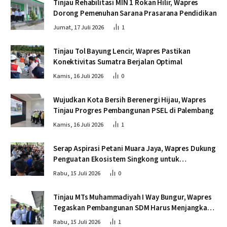
Tinjau Rehabilitasi MIN 1 Rokan Hilir, Wapres
Dorong Pemenuhan Sarana Prasarana Pendidikan
Jumat, 17 Juli 2026
1
Tinjau Tol Bayung Lencir, Wapres Pastikan
Konektivitas Sumatra Berjalan Optimal
Kamis, 16 Juli 2026
0
Wujudkan Kota Bersih Berenergi Hijau, Wapres
Tinjau Progres Pembangunan PSEL di Palembang
Kamis, 16 Juli 2026
1
Serap Aspirasi Petani Muara Jaya, Wapres Dukung
Penguatan Ekosistem Singkong untuk
Swasembada Pangan
Rabu, 15 Juli 2026
0
Tinjau MTs Muhammadiyah I Way Bungur, Wapres
Tegaskan Pembangunan SDM Harus Menjangkau
Seluruh Sekolah
Rabu, 15 Juli 2026
1