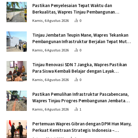
Pastikan Penyelesaian Tepat Waktu dan
Berkualitas, Wapres Tinjau Pembangunan
Jembatan Lumut
Kamis, 6 Agustus 2026
0
Tinjau Jembatan Teupin Mane, Wapres Tekankan
Pembangunan Infrastruktur Berjalan Tepat Mutu
dan Tepat Waktu
Kamis, 6 Agustus 2026
0
Tinjau Renovasi SDN 7 Jangka, Wapres Pastikan
Para Siswa Kembali Belajar dengan Layak
Pascabencana
Kamis, 6 Agustus 2026
0
Pastikan Pemulihan Infrastruktur Pascabencana,
Wapres Tinjau Progres Pembangunan Jembatan
Krueng Tingkeum Bireuen
Kamis, 6 Agustus 2026
1
Pertemuan Wapres Gibran dengan DPM Hun Many,
Perkuat Kemitraan Strategis Indonesia –
Kamboja