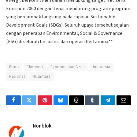
energi, berkomitmen dalam mendukung target Net Zero
Emission 2060 dengan terus mendorong program-program
yang berdampak langsung pada capaian Sustainable
Development Goals (SDGs). Seluruh upaya tersebut sejalan
dengan penerapan Environmental, Social & Governance
(ESG) di seluruh lini bisnis dan operasi Pertamina.**
Bisnis
Ekonomi
Ekonomi dan Bisnis
Indonesia
Nasional
Nusantara
Facebook
Twitter
Pinterest
Bluesky
Threads
Tumblr
Telegram
Email
Nonblok