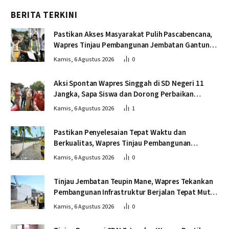
BERITA TERKINI
Pastikan Akses Masyarakat Pulih Pascabencana,
Wapres Tinjau Pembangunan Jembatan Gantung
Kendawi
Kamis, 6 Agustus 2026
0
Aksi Spontan Wapres Singgah di SD Negeri 11
Jangka, Sapa Siswa dan Dorong Perbaikan
Sekolah
Kamis, 6 Agustus 2026
1
Pastikan Penyelesaian Tepat Waktu dan
Berkualitas, Wapres Tinjau Pembangunan
Jembatan Lumut
Kamis, 6 Agustus 2026
0
Tinjau Jembatan Teupin Mane, Wapres Tekankan
Pembangunan Infrastruktur Berjalan Tepat Mutu
dan Tepat Waktu
Kamis, 6 Agustus 2026
0