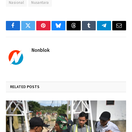
Nasional
Nusantara
Facebook
Twitter
Pinterest
Bluesky
Threads
Tumblr
Telegram
Email
Nonblok
RELATED
POSTS