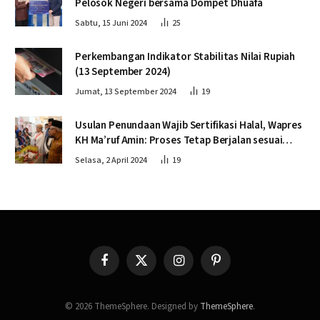
Pelosok Negeri bersama Dompet Dhuafa
Sabtu, 15 Juni 2024
25
Perkembangan Indikator Stabilitas Nilai Rupiah
(13 September 2024)
Jumat, 13 September 2024
19
Usulan Penundaan Wajib Sertifikasi Halal, Wapres
KH Ma’ruf Amin: Proses Tetap Berjalan sesuai
Penahapan
Selasa, 2 April 2024
19
Facebook
X
Instagram
Pinterest
(Twitter)
© 2026 ThemeSphere. Designed by
ThemeSphere
.