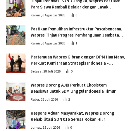
Tinjau Renovasi SDN 7 Jangka, Wapres Pastikan
Para Siswa Kembali Belajar dengan Layak
Pascabencana
Kamis, 6 Agustus 2026
0
Pastikan Pemulihan Infrastruktur Pascabencana,
Wapres Tinjau Progres Pembangunan Jembatan
Krueng Tingkeum Bireuen
Kamis, 6 Agustus 2026
1
Pertemuan Wapres Gibran dengan DPM Hun Many,
Perkuat Kemitraan Strategis Indonesia –
Kamboja
Selasa, 28 Juli 2026
0
Wapres Dorong AJBI Perkuat Ekosistem
Beasiswa untuk SDM Unggul Indonesia Timur
Rabu, 22 Juli 2026
2
Respons Aduan Masyarakat, Wapres Dorong
Rehabilitasi SDN 016 Serusa Rokan Hilir
Jumat, 17 Juli 2026
0