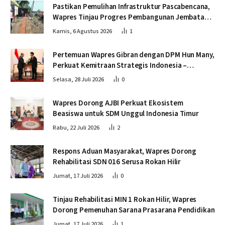
Pastikan Pemulihan Infrastruktur Pascabencana,
Wapres Tinjau Progres Pembangunan Jembatan
Krueng Tingkeum Bireuen
Kamis, 6 Agustus 2026
1
Pertemuan Wapres Gibran dengan DPM Hun Many,
Perkuat Kemitraan Strategis Indonesia –
Kamboja
Selasa, 28 Juli 2026
0
Wapres Dorong AJBI Perkuat Ekosistem
Beasiswa untuk SDM Unggul Indonesia Timur
Rabu, 22 Juli 2026
2
Respons Aduan Masyarakat, Wapres Dorong
Rehabilitasi SDN 016 Serusa Rokan Hilir
Jumat, 17 Juli 2026
0
Tinjau Rehabilitasi MIN 1 Rokan Hilir, Wapres
Dorong Pemenuhan Sarana Prasarana Pendidikan
Jumat, 17 Juli 2026
1