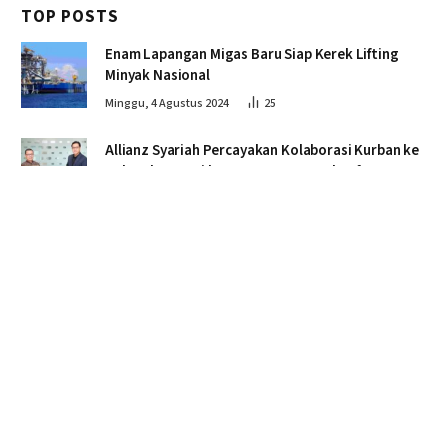
TOP POSTS
Enam Lapangan Migas Baru Siap Kerek Lifting
Minyak Nasional
Minggu, 4 Agustus 2024
25
Allianz Syariah Percayakan Kolaborasi Kurban ke
Pelosok Negeri bersama Dompet Dhuafa
Sabtu, 15 Juni 2024
25
Perkembangan Indikator Stabilitas Nilai Rupiah
(13 September 2024)
Jumat, 13 September 2024
19
Usulan Penundaan Wajib Sertifikasi Halal, Wapres
KH Ma’ruf Amin: Proses Tetap Berjalan sesuai
Penahapan
Selasa, 2 April 2024
19