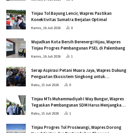
Tinjau Tol Bayung Lencir, Wapres Pastikan
Konektivitas Sumatra Berjalan Optimal
Kamis, 16 Juli 2026
0
Wujudkan Kota Bersih Berenergi Hijau, Wapres
Tinjau Progres Pembangunan PSEL di Palembang
Kamis, 16 Juli 2026
1
Serap Aspirasi Petani Muara Jaya, Wapres Dukung
Penguatan Ekosistem Singkong untuk
Swasembada Pangan
Rabu, 15 Juli 2026
0
Tinjau MTs Muhammadiyah I Way Bungur, Wapres
Tegaskan Pembangunan SDM Harus Menjangkau
Seluruh Sekolah
Rabu, 15 Juli 2026
1
Tinjau Progres Tol Prosiwangi, Wapres Dorong