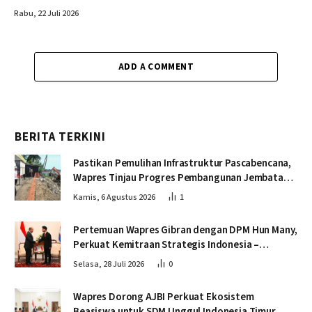
Rabu, 22 Juli 2026
ADD A COMMENT
BERITA TERKINI
Pastikan Pemulihan Infrastruktur Pascabencana,
Wapres Tinjau Progres Pembangunan Jembatan
Krueng Tingkeum Bireuen
Kamis, 6 Agustus 2026
1
Pertemuan Wapres Gibran dengan DPM Hun Many,
Perkuat Kemitraan Strategis Indonesia –
Kamboja
Selasa, 28 Juli 2026
0
Wapres Dorong AJBI Perkuat Ekosistem
Beasiswa untuk SDM Unggul Indonesia Timur