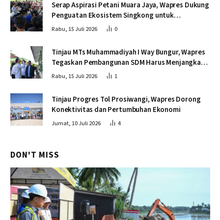
Serap Aspirasi Petani Muara Jaya, Wapres Dukung
Penguatan Ekosistem Singkong untuk
Swasembada Pangan
Rabu, 15 Juli 2026
0
Tinjau MTs Muhammadiyah I Way Bungur, Wapres
Tegaskan Pembangunan SDM Harus Menjangkau
Seluruh Sekolah
Rabu, 15 Juli 2026
1
Tinjau Progres Tol Prosiwangi, Wapres Dorong
Konektivitas dan Pertumbuhan Ekonomi
Jumat, 10 Juli 2026
4
DON'T MISS