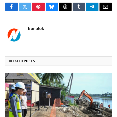
Facebook
Twitter
Pinterest
Bluesky
Threads
Tumblr
Telegram
Email
Nonblok
RELATED
POSTS