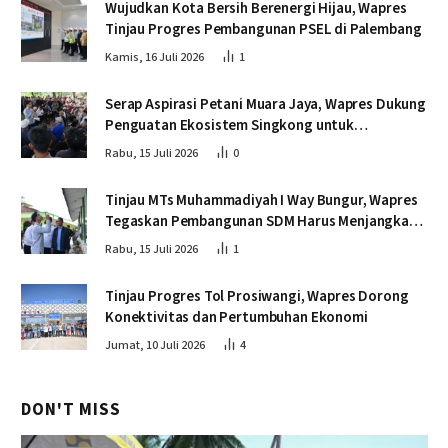
Wujudkan Kota Bersih Berenergi Hijau, Wapres
Tinjau Progres Pembangunan PSEL di Palembang
Kamis, 16 Juli 2026
1
Serap Aspirasi Petani Muara Jaya, Wapres Dukung
Penguatan Ekosistem Singkong untuk
Swasembada Pangan
Rabu, 15 Juli 2026
0
Tinjau MTs Muhammadiyah I Way Bungur, Wapres
Tegaskan Pembangunan SDM Harus Menjangkau
Seluruh Sekolah
Rabu, 15 Juli 2026
1
Tinjau Progres Tol Prosiwangi, Wapres Dorong
Konektivitas dan Pertumbuhan Ekonomi
Jumat, 10 Juli 2026
4
DON'T MISS