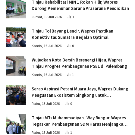
Tinjau Rehabilitasi MIN 1 Rokan Hilir, Wapres
Dorong Pemenuhan Sarana Prasarana Pendidikan
Jumat, 17 Juli 2026
1
Tinjau Tol Bayung Lencir, Wapres Pastikan
Konektivitas Sumatra Berjalan Optimal
Kamis, 16 Juli 2026
0
Wujudkan Kota Bersih Berenergi Hijau, Wapres
Tinjau Progres Pembangunan PSEL di Palembang
Kamis, 16 Juli 2026
1
Serap Aspirasi Petani Muara Jaya, Wapres Dukung
Penguatan Ekosistem Singkong untuk
Swasembada Pangan
Rabu, 15 Juli 2026
0
Tinjau MTs Muhammadiyah I Way Bungur, Wapres
Tegaskan Pembangunan SDM Harus Menjangkau
Seluruh Sekolah
Rabu, 15 Juli 2026
1