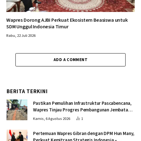
Wapres Dorong AJBI Perkuat Ekosistem Beasiswa untuk
SDM Unggul Indonesia Timur
Rabu, 22 Juli 2026
ADD A COMMENT
BERITA TERKINI
Pastikan Pemulihan Infrastruktur Pascabencana,
Wapres Tinjau Progres Pembangunan Jembatan
Krueng Tingkeum Bireuen
Kamis, 6 Agustus 2026
1
Pertemuan Wapres Gibran dengan DPM Hun Many,
Perkuat Kemitraan Strategis Indonesia –