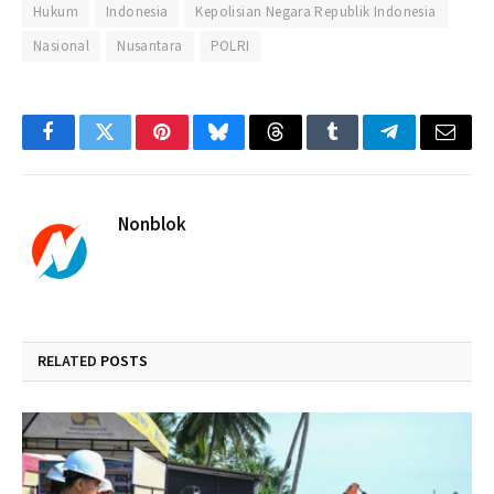
Hukum
Indonesia
Kepolisian Negara Republik Indonesia
Nasional
Nusantara
POLRI
Facebook
Twitter
Pinterest
Bluesky
Threads
Tumblr
Telegram
Email
Nonblok
RELATED
POSTS