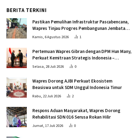
BERITA TERKINI
Pastikan Pemulihan Infrastruktur Pascabencana,
Wapres Tinjau Progres Pembangunan Jembatan
Krueng Tingkeum Bireuen
Kamis, 6 Agustus 2026
1
Pertemuan Wapres Gibran dengan DPM Hun Many,
Perkuat Kemitraan Strategis Indonesia –
Kamboja
Selasa, 28 Juli 2026
0
Wapres Dorong AJBI Perkuat Ekosistem
Beasiswa untuk SDM Unggul Indonesia Timur
Rabu, 22 Juli 2026
2
Respons Aduan Masyarakat, Wapres Dorong
Rehabilitasi SDN 016 Serusa Rokan Hilir
Jumat, 17 Juli 2026
0