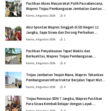
Pastikan Akses Masyarakat Pulih Pascabencana,
Wapres Tinjau Pembangunan Jembatan Gantung
Kendawi
Kamis, 6 Agustus 2026
0
Aksi Spontan Wapres Singgah di SD Negeri 11
Jangka, Sapa Siswa dan Dorong Perbaikan
Sekolah
Kamis, 6 Agustus 2026
1
Pastikan Penyelesaian Tepat Waktu dan
Berkualitas, Wapres Tinjau Pembangunan
Jembatan Lumut
Kamis, 6 Agustus 2026
0
Tinjau Jembatan Teupin Mane, Wapres Tekankan
Pembangunan Infrastruktur Berjalan Tepat Mutu
dan Tepat Waktu
Kamis, 6 Agustus 2026
0
Tinjau Renovasi SDN 7 Jangka, Wapres Pastikan
Para Siswa Kembali Belajar dengan Layak
Pascabencana
Kamis, 6 Agustus 2026
0