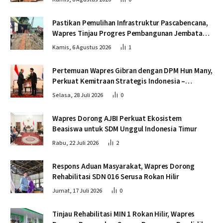
Pastikan Pemulihan Infrastruktur Pascabencana,
Wapres Tinjau Progres Pembangunan Jembatan
Krueng Tingkeum Bireuen
Kamis, 6 Agustus 2026
1
Pertemuan Wapres Gibran dengan DPM Hun Many,
Perkuat Kemitraan Strategis Indonesia –
Kamboja
Selasa, 28 Juli 2026
0
Wapres Dorong AJBI Perkuat Ekosistem
Beasiswa untuk SDM Unggul Indonesia Timur
Rabu, 22 Juli 2026
2
Respons Aduan Masyarakat, Wapres Dorong
Rehabilitasi SDN 016 Serusa Rokan Hilir
Jumat, 17 Juli 2026
0
Tinjau Rehabilitasi MIN 1 Rokan Hilir, Wapres