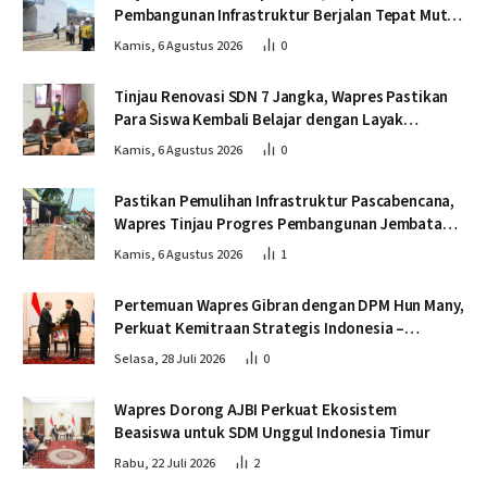
Pembangunan Infrastruktur Berjalan Tepat Mutu
dan Tepat Waktu
Kamis, 6 Agustus 2026
0
Tinjau Renovasi SDN 7 Jangka, Wapres Pastikan
Para Siswa Kembali Belajar dengan Layak
Pascabencana
Kamis, 6 Agustus 2026
0
Pastikan Pemulihan Infrastruktur Pascabencana,
Wapres Tinjau Progres Pembangunan Jembatan
Krueng Tingkeum Bireuen
Kamis, 6 Agustus 2026
1
Pertemuan Wapres Gibran dengan DPM Hun Many,
Perkuat Kemitraan Strategis Indonesia –
Kamboja
Selasa, 28 Juli 2026
0
Wapres Dorong AJBI Perkuat Ekosistem
Beasiswa untuk SDM Unggul Indonesia Timur
Rabu, 22 Juli 2026
2