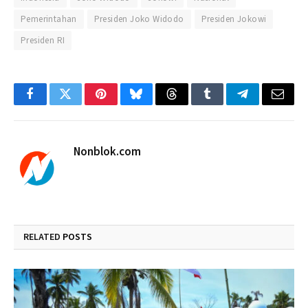
Pemerintahan
Presiden Joko Widodo
Presiden Jokowi
Presiden RI
Facebook
Twitter
Pinterest
Bluesky
Threads
Tumblr
Telegram
Email
Nonblok.com
RELATED
POSTS