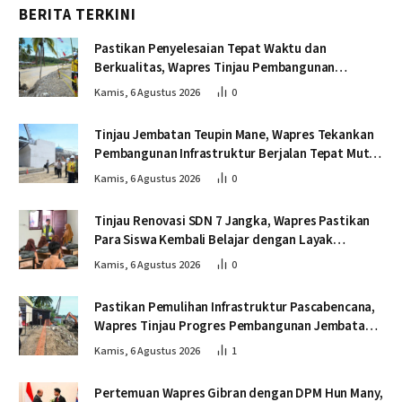
BERITA TERKINI
Pastikan Penyelesaian Tepat Waktu dan
Berkualitas, Wapres Tinjau Pembangunan
Jembatan Lumut
Kamis, 6 Agustus 2026
0
Tinjau Jembatan Teupin Mane, Wapres Tekankan
Pembangunan Infrastruktur Berjalan Tepat Mutu
dan Tepat Waktu
Kamis, 6 Agustus 2026
0
Tinjau Renovasi SDN 7 Jangka, Wapres Pastikan
Para Siswa Kembali Belajar dengan Layak
Pascabencana
Kamis, 6 Agustus 2026
0
Pastikan Pemulihan Infrastruktur Pascabencana,
Wapres Tinjau Progres Pembangunan Jembatan
Krueng Tingkeum Bireuen
Kamis, 6 Agustus 2026
1
Pertemuan Wapres Gibran dengan DPM Hun Many,