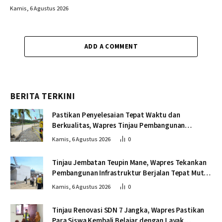
Kamis, 6 Agustus 2026
ADD A COMMENT
BERITA TERKINI
Pastikan Penyelesaian Tepat Waktu dan
Berkualitas, Wapres Tinjau Pembangunan
Jembatan Lumut
Kamis, 6 Agustus 2026
0
Tinjau Jembatan Teupin Mane, Wapres Tekankan
Pembangunan Infrastruktur Berjalan Tepat Mutu
dan Tepat Waktu
Kamis, 6 Agustus 2026
0
Tinjau Renovasi SDN 7 Jangka, Wapres Pastikan
Para Siswa Kembali Belajar dengan Layak