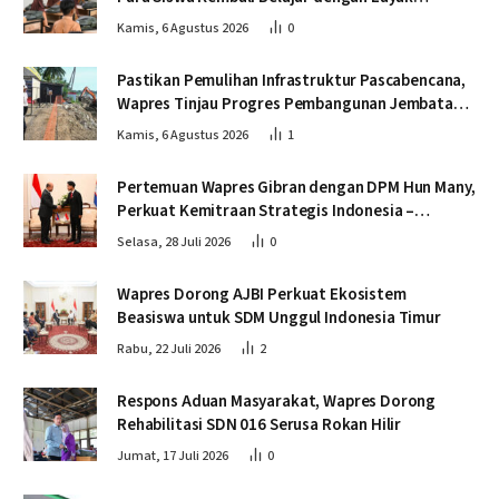
Pascabencana
Kamis, 6 Agustus 2026
0
Pastikan Pemulihan Infrastruktur Pascabencana,
Wapres Tinjau Progres Pembangunan Jembatan
Krueng Tingkeum Bireuen
Kamis, 6 Agustus 2026
1
Pertemuan Wapres Gibran dengan DPM Hun Many,
Perkuat Kemitraan Strategis Indonesia –
Kamboja
Selasa, 28 Juli 2026
0
Wapres Dorong AJBI Perkuat Ekosistem
Beasiswa untuk SDM Unggul Indonesia Timur
Rabu, 22 Juli 2026
2
Respons Aduan Masyarakat, Wapres Dorong
Rehabilitasi SDN 016 Serusa Rokan Hilir
Jumat, 17 Juli 2026
0