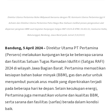
Direktur Utama Pertamina Nicke Widyawati bersama dengan Plt. Komisaris Utama Pertamina Iggi H
Achsien dan Direktur Utama Pertamina Patra Niaga Riva Siahaan melihat proses pengecekan alat
dispenser pengisian BBM saat kegiatan Kunjungan Satgas RAFI 2024 di SPBU 34.402.02, Soekarno Hatta,
Batununggal, Bandung, Jawa Barat pada Jumat (5/4/2023)
Bandung, 5 April 2024 –
Direktur Utama PT Pertamina
(Persero) melakukan kunjungan kerja ke beberapa sarana
dan fasilitas Satuan Tugas Ramadan Idulfitri (Satgas RAFI)
2024 di wilayah Jawa Bagian Barat. Pertamina memastikan
kesiapan bahan bakar minyak (BBM), gas dan avtur untuk
menyambut puncak arus mudik yang diperkirakan terjadi
pada beberapa hari ke depan. Selain kecukupan energi,
Pertamina juga memastikan volume dan kualitas BBM,
serta sarana dan fasilitas (sarfas) berada dalam kondisi
baik.