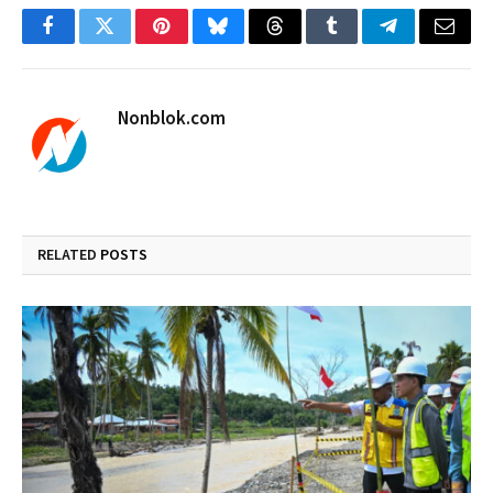
Facebook
Twitter
Pinterest
Bluesky
Threads
Tumblr
Telegram
Email
Nonblok.com
RELATED
POSTS