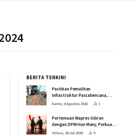
 2024
BERITA TERKINI
Pastikan Pemulihan
Infrastruktur Pascabencana,
Wapres Tinjau Progres
Kamis, 6 Agustus 2026
1
Pembangunan Jembatan Krueng
Tingkeum Bireuen
Pertemuan Wapres Gibran
dengan DPM Hun Many, Perkuat
Kemitraan Strategis Indonesia –
Selasa, 28 Juli 2026
0