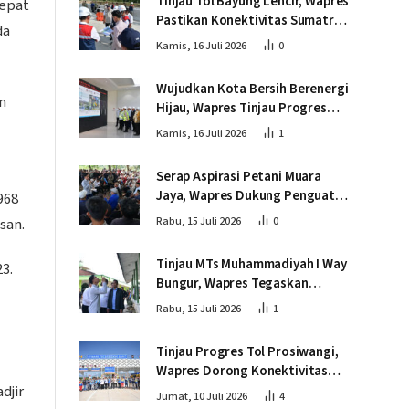
Tinjau Tol Bayung Lencir, Wapres
Tepat
Pastikan Konektivitas Sumatra
da
Berjalan Optimal
Kamis, 16 Juli 2026
0
Wujudkan Kota Bersih Berenergi
n
Hijau, Wapres Tinjau Progres
Pembangunan PSEL di
Kamis, 16 Juli 2026
1
Palembang
Serap Aspirasi Petani Muara
Jaya, Wapres Dukung Penguatan
968
Ekosistem Singkong untuk
san.
Rabu, 15 Juli 2026
0
Swasembada Pangan
Tinjau MTs Muhammadiyah I Way
3.
Bungur, Wapres Tegaskan
Pembangunan SDM Harus
Rabu, 15 Juli 2026
1
Menjangkau Seluruh Sekolah
Tinjau Progres Tol Prosiwangi,
Wapres Dorong Konektivitas
djir
dan Pertumbuhan Ekonomi
Jumat, 10 Juli 2026
4