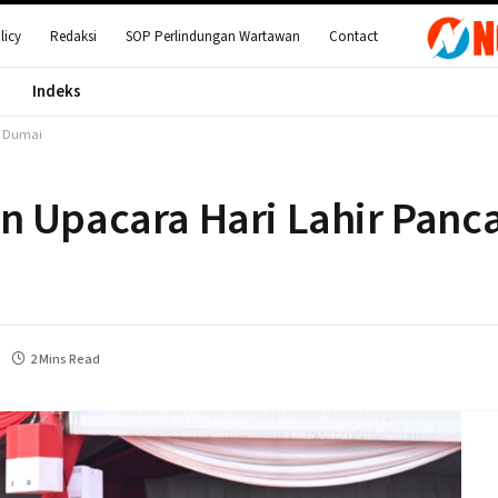
licy
Redaksi
SOP Perlindungan Wartawan
Contact
Indeks
di Dumai
 Upacara Hari Lahir Panca
2 Mins Read