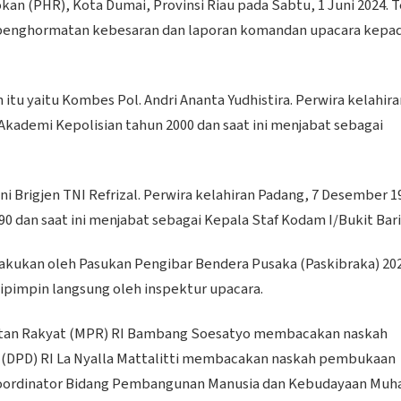
an (PHR), Kota Dumai, Provinsi Riau pada Sabtu, 1 Juni 2024. 
eh penghormatan kebesaran dan laporan komandan upacara kepa
u yaitu Kombes Pol. Andri Ananta Yudhistira. Perwira kelahira
Akademi Kepolisian tahun 2000 dan saat ini menjabat sebagai
i Brigjen TNI Refrizal. Perwira kelahiran Padang, 7 Desember 1
0 dan saat ini menjabat sebagai Kepala Staf Kodam I/Bukit Bari
lakukan oleh Pasukan Pengibar Bendera Pusaka (Paskibraka) 202
ipimpin langsung oleh inspektur upacara.
atan Rakyat (MPR) RI Bambang Soesatyo membacakan naskah
 (DPD) RI La Nyalla Mattalitti membacakan naskah pembukaan
Koordinator Bidang Pembangunan Manusia dan Kebudayaan Muha