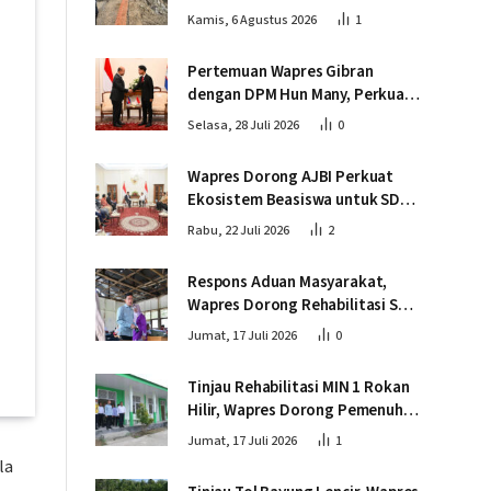
Wapres Tinjau Progres
Kamis, 6 Agustus 2026
1
Pembangunan Jembatan Krueng
Tingkeum Bireuen
Pertemuan Wapres Gibran
dengan DPM Hun Many, Perkuat
Kemitraan Strategis Indonesia –
Selasa, 28 Juli 2026
0
Kamboja
Wapres Dorong AJBI Perkuat
Ekosistem Beasiswa untuk SDM
Unggul Indonesia Timur
Rabu, 22 Juli 2026
2
Respons Aduan Masyarakat,
Wapres Dorong Rehabilitasi SDN
016 Serusa Rokan Hilir
Jumat, 17 Juli 2026
0
Tinjau Rehabilitasi MIN 1 Rokan
Hilir, Wapres Dorong Pemenuhan
Sarana Prasarana Pendidikan
Jumat, 17 Juli 2026
1
la