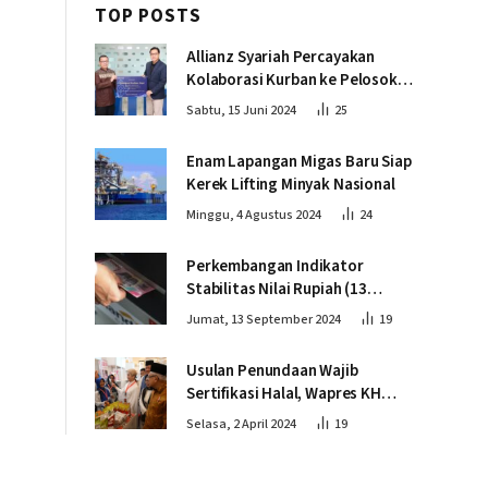
TOP POSTS
Allianz Syariah Percayakan
Kolaborasi Kurban ke Pelosok
Negeri bersama Dompet Dhuafa
Sabtu, 15 Juni 2024
25
Enam Lapangan Migas Baru Siap
Kerek Lifting Minyak Nasional
Minggu, 4 Agustus 2024
24
Perkembangan Indikator
Stabilitas Nilai Rupiah (13
September 2024)
Jumat, 13 September 2024
19
Usulan Penundaan Wajib
Sertifikasi Halal, Wapres KH
Ma’ruf Amin: Proses Tetap
Selasa, 2 April 2024
19
Berjalan sesuai Penahapan