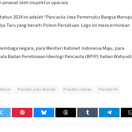
amanat oleh inspektur upacara.
 tahun 2024 ini adalah “Pancasila Jiwa Pemersatu Bangsa Menuju
ya Taru yang berarti Pohon Persatuan. Logo ini mencerminkan
lembaga negara, para Menteri Kabinet Indonesia Maju, para
a Badan Pembinaan Ideologi Pancasila (BPIP) Yudian Wahyudi
tahan
Presiden Joko Widodo
Presiden Jokowi
Presiden RI
Twitter
Pinterest
Bluesky
Threads
Tumblr
Telegram