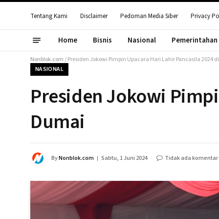
Tentang Kami
Disclaimer
Pedoman Media Siber
Privacy Po
Home
Bisnis
Nasional
Pemerintahan
Nonblok.com
/
Presiden Jokowi Pimpin Upacara Hari Lahir Pancasila 2024 
NASIONAL
Presiden Jokowi Pimpin
Dumai
By
Nonblok.com
Sabtu, 1 Juni 2024
Tidak ada komentar