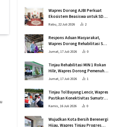
Kamboja
Wapres Dorong AJBI Perkuat
Ekosistem Beasiswa untuk SDM
Unggul Indonesia Timur
Rabu, 22 Juli 2026
2
Respons Aduan Masyarakat,
Wapres Dorong Rehabilitasi SDN
016 Serusa Rokan Hilir
Jumat, 17 Juli 2026
0
Tinjau Rehabilitasi MIN 1 Rokan
Hilir, Wapres Dorong Pemenuhan
Sarana Prasarana Pendidikan
Jumat, 17 Juli 2026
1
Tinjau Tol Bayung Lencir, Wapres
Pastikan Konektivitas Sumatra
u
Berjalan Optimal
Kamis, 16 Juli 2026
0
Wujudkan Kota Bersih Berenergi
Hijau, Wapres Tinjau Progres