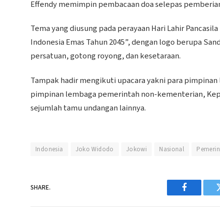
Effendy memimpin pembacaan doa selepas pemberian 
Tema yang diusung pada perayaan Hari Lahir Pancasila
Indonesia Emas Tahun 2045”, dengan logo berupa Sand
persatuan, gotong royong, dan kesetaraan.
Tampak hadir mengikuti upacara yakni para pimpinan 
pimpinan lembaga pemerintah non-kementerian, Kepal
sejumlah tamu undangan lainnya.
Indonesia
Joko Widodo
Jokowi
Nasional
Pemerin
SHARE.
Facebook