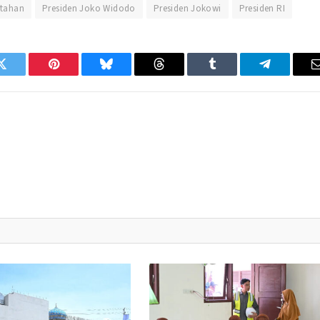
tahan
Presiden Joko Widodo
Presiden Jokowi
Presiden RI
Twitter
Pinterest
Bluesky
Threads
Tumblr
Telegram