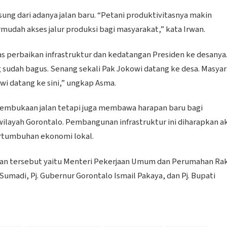
ung dari adanya jalan baru. “Petani produktivitasnya makin
mudah akses jalur produksi bagi masyarakat,” kata Irwan.
 perbaikan infrastruktur dan kedatangan Presiden ke desanya
g sudah bagus. Senang sekali Pak Jokowi datang ke desa. Masya
wi datang ke sini,” ungkap Asma.
embukaan jalan tetapi juga membawa harapan baru bagi
wilayah Gorontalo. Pembangunan infrastruktur ini diharapkan a
rtumbuhan ekonomi lokal.
an tersebut yaitu Menteri Pekerjaan Umum dan Perumahan Ra
umadi, Pj. Gubernur Gorontalo Ismail Pakaya, dan Pj. Bupati