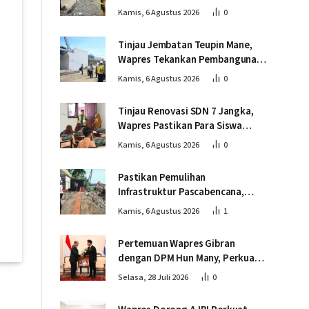
Tinjau Pembangunan Jembatan
Kamis, 6 Agustus 2026
0
Lumut
Tinjau Jembatan Teupin Mane,
Wapres Tekankan Pembangunan
Infrastruktur Berjalan Tepat
Kamis, 6 Agustus 2026
0
Mutu dan Tepat Waktu
Tinjau Renovasi SDN 7 Jangka,
Wapres Pastikan Para Siswa
Kembali Belajar dengan Layak
Kamis, 6 Agustus 2026
0
Pascabencana
Pastikan Pemulihan
Infrastruktur Pascabencana,
Wapres Tinjau Progres
Kamis, 6 Agustus 2026
1
Pembangunan Jembatan Krueng
Tingkeum Bireuen
Pertemuan Wapres Gibran
dengan DPM Hun Many, Perkuat
Kemitraan Strategis Indonesia –
Selasa, 28 Juli 2026
0
Kamboja