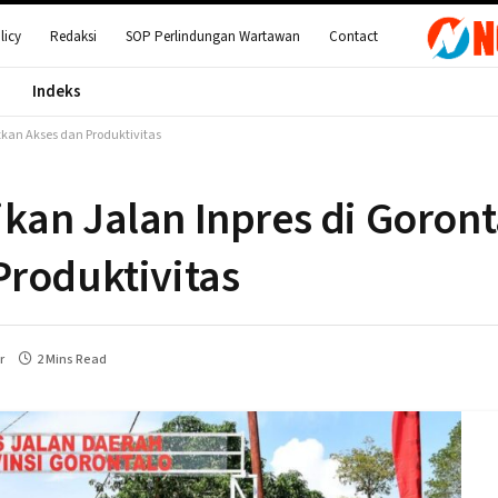
licy
Redaksi
SOP Perlindungan Wartawan
Contact
Indeks
tkan Akses dan Produktivitas
an Jalan Inpres di Goront
Produktivitas
r
2 Mins Read