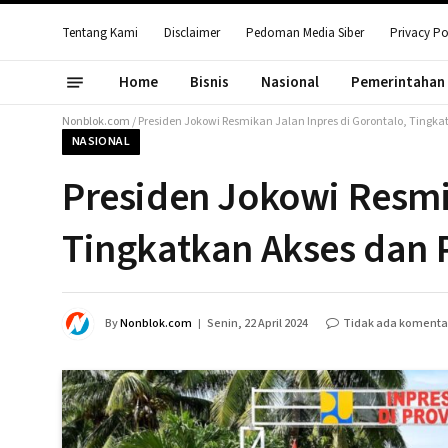
Tentang Kami
Disclaimer
Pedoman Media Siber
Privacy Po
Home
Bisnis
Nasional
Pemerintahan
Nonblok.com
/
Presiden Jokowi Resmikan Jalan Inpres di Gorontalo, Tingka
NASIONAL
Presiden Jokowi Resmik
Tingkatkan Akses dan 
By
Nonblok.com
Senin, 22 April 2024
Tidak ada komenta