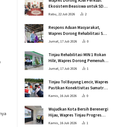
Wapres Dorong AJBI Perkuat
Ekosistem Beasiswa untuk SDM
Unggul Indonesia Timur
Rabu, 22 Juli 2026
2
Respons Aduan Masyarakat,
Wapres Dorong Rehabilitasi SDN
016 Serusa Rokan Hilir
Jumat, 17 Juli 2026
0
Tinjau Rehabilitasi MIN 1 Rokan
Hilir, Wapres Dorong Pemenuhan
n
Sarana Prasarana Pendidikan
Jumat, 17 Juli 2026
1
Tinjau Tol Bayung Lencir, Wapres
Pastikan Konektivitas Sumatra
Berjalan Optimal
Kamis, 16 Juli 2026
0
Wujudkan Kota Bersih Berenergi
hnya
Hijau, Wapres Tinjau Progres
Pembangunan PSEL di
Kamis, 16 Juli 2026
1