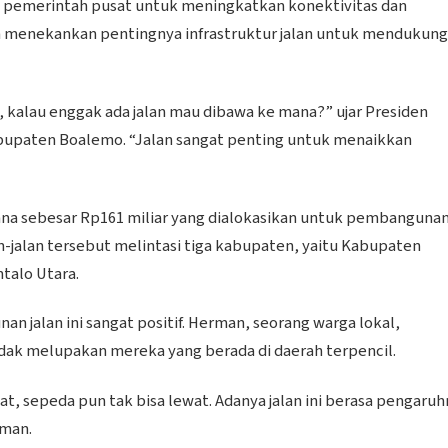
a pemerintah pusat untuk meningkatkan konektivitas dan
en menekankan pentingnya infrastruktur jalan untuk mendukung
g, kalau enggak ada jalan mau dibawa ke mana?” ujar Presiden
abupaten Boalemo. “Jalan sangat penting untuk menaikkan
dana sebesar Rp161 miliar yang dialokasikan untuk pembanguna
an-jalan tersebut melintasi tiga kabupaten, yaitu Kabupaten
talo Utara.
 jalan ini sangat positif. Herman, seorang warga lokal,
ak melupakan mereka yang berada di daerah terpencil.
at, sepeda pun tak bisa lewat. Adanya jalan ini berasa pengaru
rman.