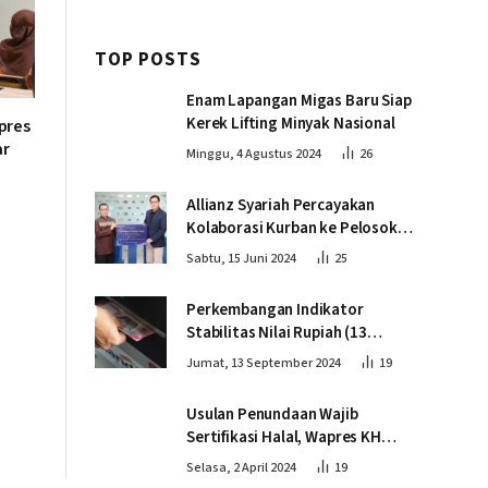
TOP POSTS
Enam Lapangan Migas Baru Siap
Kerek Lifting Minyak Nasional
pres
ar
Minggu, 4 Agustus 2024
26
Allianz Syariah Percayakan
Kolaborasi Kurban ke Pelosok
Negeri bersama Dompet Dhuafa
Sabtu, 15 Juni 2024
25
Perkembangan Indikator
Stabilitas Nilai Rupiah (13
September 2024)
Jumat, 13 September 2024
19
Usulan Penundaan Wajib
Sertifikasi Halal, Wapres KH
Ma’ruf Amin: Proses Tetap
Selasa, 2 April 2024
19
Berjalan sesuai Penahapan