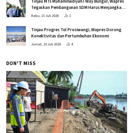
Tinjau MTs Muhammadiyah I Way Bungur, Wapres
Tegaskan Pembangunan SDM Harus Menjangkau
Seluruh Sekolah
Rabu, 15 Juli 2026
1
Tinjau Progres Tol Prosiwangi, Wapres Dorong
Konektivitas dan Pertumbuhan Ekonomi
Jumat, 10 Juli 2026
4
DON'T MISS