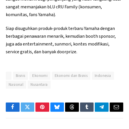
sangat memanjakan bLU cRU Family (konsumen,
komunitas, fans Yamaha).
Siap disuguhkan produk-produk terbaru Yamaha dengan
berbagai penawaran menarik, kemudian booth sponsor,
juga ada entertainment, sunmori, kontes modifikasi,
service gratis, dan banyak doorprize.
Bisnis
Ekonomi
Ekonomi dan Bisnis
Indonesia
Nasional
Nusantara
Facebook
Twitter
Pinterest
Bluesky
Threads
Tumblr
Telegram
Email