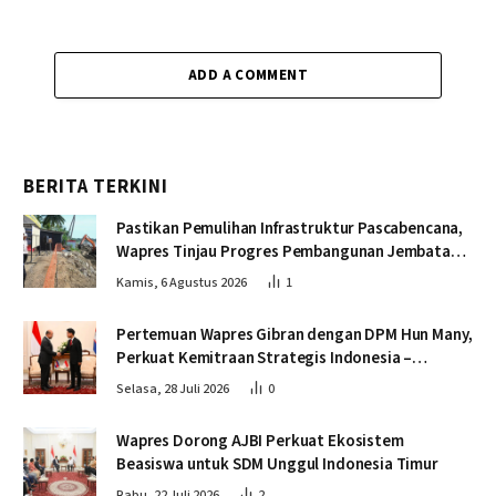
ADD A COMMENT
BERITA TERKINI
Pastikan Pemulihan Infrastruktur Pascabencana,
Wapres Tinjau Progres Pembangunan Jembatan
Krueng Tingkeum Bireuen
Kamis, 6 Agustus 2026
1
Pertemuan Wapres Gibran dengan DPM Hun Many,
Perkuat Kemitraan Strategis Indonesia –
Kamboja
Selasa, 28 Juli 2026
0
Wapres Dorong AJBI Perkuat Ekosistem
Beasiswa untuk SDM Unggul Indonesia Timur
Rabu, 22 Juli 2026
2