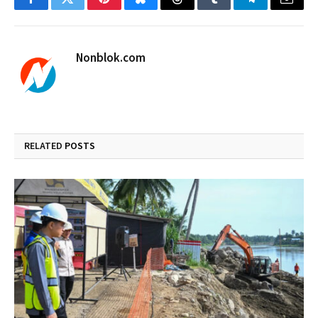
Facebook
Twitter
Pinterest
Bluesky
Threads
Tumblr
Telegram
Email
Nonblok.com
RELATED
POSTS