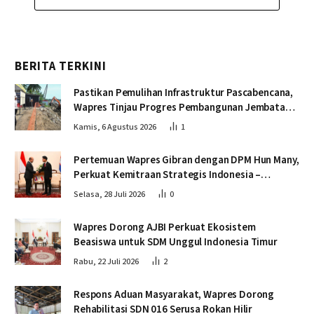
BERITA TERKINI
Pastikan Pemulihan Infrastruktur Pascabencana,
Wapres Tinjau Progres Pembangunan Jembatan
Krueng Tingkeum Bireuen
Kamis, 6 Agustus 2026
1
Pertemuan Wapres Gibran dengan DPM Hun Many,
Perkuat Kemitraan Strategis Indonesia –
Kamboja
Selasa, 28 Juli 2026
0
Wapres Dorong AJBI Perkuat Ekosistem
Beasiswa untuk SDM Unggul Indonesia Timur
Rabu, 22 Juli 2026
2
Respons Aduan Masyarakat, Wapres Dorong
Rehabilitasi SDN 016 Serusa Rokan Hilir