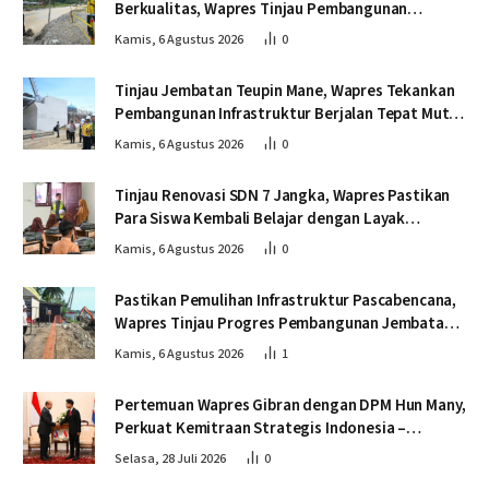
Berkualitas, Wapres Tinjau Pembangunan
Jembatan Lumut
Kamis, 6 Agustus 2026
0
Tinjau Jembatan Teupin Mane, Wapres Tekankan
Pembangunan Infrastruktur Berjalan Tepat Mutu
dan Tepat Waktu
Kamis, 6 Agustus 2026
0
Tinjau Renovasi SDN 7 Jangka, Wapres Pastikan
Para Siswa Kembali Belajar dengan Layak
Pascabencana
Kamis, 6 Agustus 2026
0
Pastikan Pemulihan Infrastruktur Pascabencana,
Wapres Tinjau Progres Pembangunan Jembatan
Krueng Tingkeum Bireuen
Kamis, 6 Agustus 2026
1
Pertemuan Wapres Gibran dengan DPM Hun Many,
Perkuat Kemitraan Strategis Indonesia –
Kamboja
Selasa, 28 Juli 2026
0