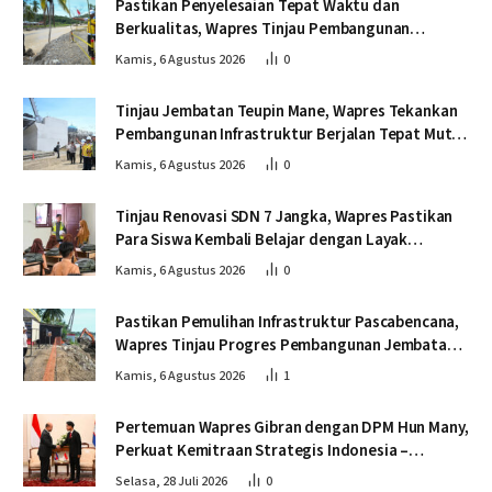
Pastikan Penyelesaian Tepat Waktu dan
Berkualitas, Wapres Tinjau Pembangunan
Jembatan Lumut
Kamis, 6 Agustus 2026
0
Tinjau Jembatan Teupin Mane, Wapres Tekankan
Pembangunan Infrastruktur Berjalan Tepat Mutu
dan Tepat Waktu
Kamis, 6 Agustus 2026
0
Tinjau Renovasi SDN 7 Jangka, Wapres Pastikan
Para Siswa Kembali Belajar dengan Layak
Pascabencana
Kamis, 6 Agustus 2026
0
Pastikan Pemulihan Infrastruktur Pascabencana,
Wapres Tinjau Progres Pembangunan Jembatan
Krueng Tingkeum Bireuen
Kamis, 6 Agustus 2026
1
Pertemuan Wapres Gibran dengan DPM Hun Many,
Perkuat Kemitraan Strategis Indonesia –
Kamboja
Selasa, 28 Juli 2026
0