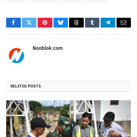
Facebook
Twitter
Pinterest
Bluesky
Threads
Tumblr
Telegram
Email
Nonblok.com
RELATED
POSTS