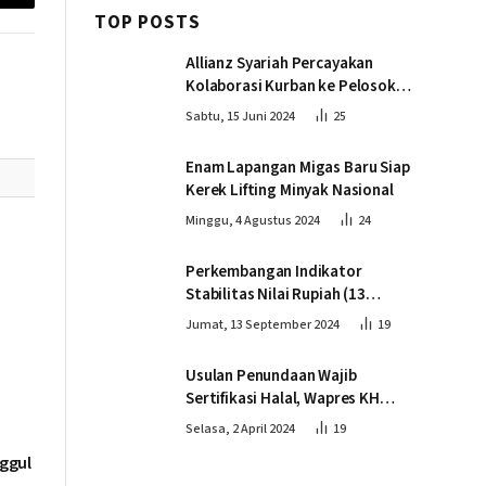
Email
TOP POSTS
Allianz Syariah Percayakan
Kolaborasi Kurban ke Pelosok
Negeri bersama Dompet Dhuafa
Sabtu, 15 Juni 2024
25
Enam Lapangan Migas Baru Siap
Kerek Lifting Minyak Nasional
Minggu, 4 Agustus 2024
24
Perkembangan Indikator
Stabilitas Nilai Rupiah (13
September 2024)
Jumat, 13 September 2024
19
Usulan Penundaan Wajib
Sertifikasi Halal, Wapres KH
Ma’ruf Amin: Proses Tetap
Selasa, 2 April 2024
19
Berjalan sesuai Penahapan
ggul