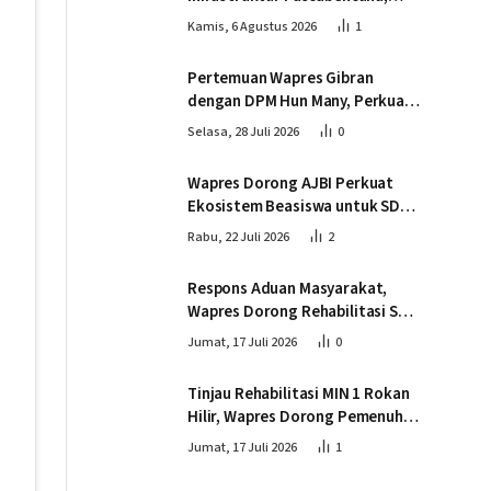
Wapres Tinjau Progres
Kamis, 6 Agustus 2026
1
Pembangunan Jembatan Krueng
Tingkeum Bireuen
Pertemuan Wapres Gibran
dengan DPM Hun Many, Perkuat
Kemitraan Strategis Indonesia –
Selasa, 28 Juli 2026
0
Kamboja
Wapres Dorong AJBI Perkuat
Ekosistem Beasiswa untuk SDM
Unggul Indonesia Timur
Rabu, 22 Juli 2026
2
Respons Aduan Masyarakat,
Wapres Dorong Rehabilitasi SDN
016 Serusa Rokan Hilir
Jumat, 17 Juli 2026
0
Tinjau Rehabilitasi MIN 1 Rokan
Hilir, Wapres Dorong Pemenuhan
Sarana Prasarana Pendidikan
Jumat, 17 Juli 2026
1