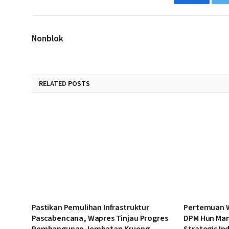
Facebook
Nonblok
RELATED
POSTS
Pastikan Pemulihan Infrastruktur
Pertemuan W
Pascabencana, Wapres Tinjau Progres
DPM Hun Man
Pembangunan Jembatan Krueng
Strategis In