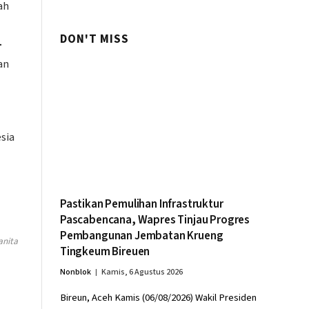
ah
DON'T MISS
–
an
sia
Pastikan Pemulihan Infrastruktur
Pascabencana, Wapres Tinjau Progres
Pembangunan Jembatan Krueng
anita
Tingkeum Bireuen
Nonblok
Kamis, 6 Agustus 2026
Bireun, Aceh Kamis (06/08/2026) Wakil Presiden