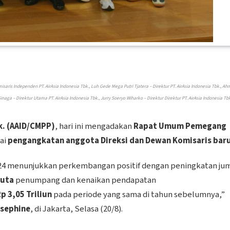
misaris Independen PT. AirAsia Indonesia Tbk., Luh Gede Mega Putri Tjatera – Direktur PT. AirAsia Indonesia Tbk., Ah
ga – Direktur Utama PT. AirAsia Indonesia Tbk., Jurry Soeryo Wiharko – Direktur Direktur PT. AirAsia Indonesia Tbk
k. (AAID/CMPP)
, hari ini mengadakan
Rapat Umum Pemegang
ai
pengangkatan anggota Direksi dan Dewan Komisaris bar
24 menunjukkan perkembangan positif dengan peningkatan ju
juta
penumpang dan kenaikan pendapatan
p 3,05 Triliun
pada periode yang sama di tahun sebelumnya,”
osephine
, di Jakarta, Selasa (20/8).