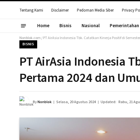
Tentang Kami
Disclaimer
Pedoman Media Siber
Privacy Po
Home
Bisnis
Nasional
Pemerintahan
Nonblok.com
/
PT AirAsia Indonesia Tbk. Catatkan Kinerja Positif di Se
BISNIS
PT AirAsia Indonesia Tb
Pertama 2024 dan Um
By
Nonblok
Selasa, 20 Agustus 2024
Updated:
Rabu, 21 Agu