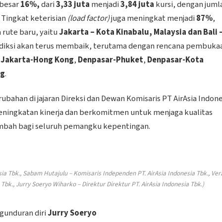
ebesar
16%,
dari
3,33 juta
menjadi
3,84 juta
kursi, dengan juml
Tingkat keterisian
(load factor)
juga meningkat menjadi
87%
,
 rute baru, yaitu
Jakarta – Kota Kinabalu, Malaysia dan Bali 
prediksi akan terus membaik, terutama dengan rencana pembuka
,
Jakarta-Hong Kong
,
Denpasar-Phuket
,
Denpasar-Kota
ng
.
ahan di jajaran Direksi dan Dewan Komisaris PT AirAsia Indone
eningkatan kinerja dan berkomitmen untuk menjaga kualitas
ambah bagi seluruh pemangku kepentingan.
sia Tbk., Sabam Hutajulu – Komisaris Independen PT. AirAsia Indonesia Tbk., Ver
Tbk., Jurry Soeryo Wiharko – Direktur Direktur PT. AirAsia Indonesia Tbk.)
ngunduran diri
Jurry Soeryo