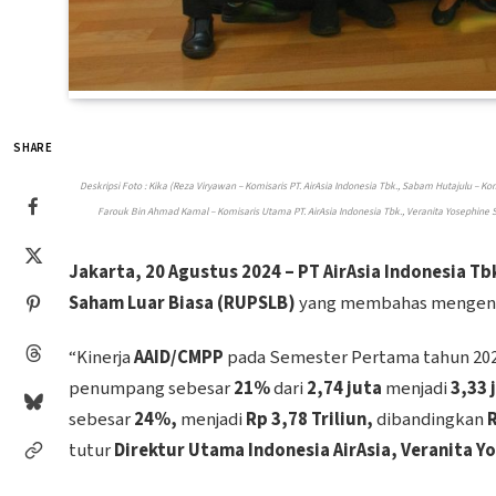
SHARE
Deskripsi Foto : Kika (Reza Viryawan – Komisaris PT. AirAsia Indonesia Tbk., Sabam Hutajulu – Ko
Farouk Bin Ahmad Kamal – Komisaris Utama PT. AirAsia Indonesia Tbk., Veranita Yosephine Sina
Jakarta, 20 Agustus 2024 – PT AirAsia Indonesia Tb
Saham Luar Biasa (RUPSLB)
yang membahas mengen
“Kinerja
AAID/CMPP
pada Semester Pertama tahun 20
penumpang sebesar
21%
dari
2,74 juta
menjadi
3,33 
sebesar
24%,
menjadi
Rp 3,78 Triliun,
dibandingkan
R
tutur
Direktur Utama Indonesia AirAsia, Veranita Y