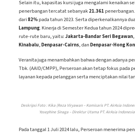
Selain itu, kapasitas kursi juga mengalami kenaikan s
penerbangan tercatat sebanyak
21.361
penerbangan. 
dari
82%
pada tahun 2023. Serta diperkenalkannya dua
Lampung
. Kinerja di Semester Kedua tahun 2024 di
rute-rute baru, yaitu:
Jakarta-Bandar Seri Begawan
Kinabalu
,
Denpasar-Cairns
, dan
Denpasar-Hong Ko
Veranita juga menambahkan bahwa dengan adanya perub
Tbk. (AAID/CMPP),
Perseroan akan tetap fokus pada p
layanan kepada pelanggan serta menciptakan nilai t
Deskripsi Foto : Kika (Reza Viryawan – Komisaris PT. AirAsia Indone
Yosephine Sinaga – Direktur Utama PT. AirAsia Indonesia 
Pada tanggal 1 Juli 2024 lalu, Perseroan menerima pe