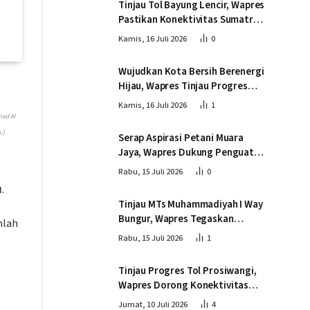
Tinjau Tol Bayung Lencir, Wapres
Pastikan Konektivitas Sumatra
Berjalan Optimal
Kamis, 16 Juli 2026
0
Wujudkan Kota Bersih Berenergi
Hijau, Wapres Tinjau Progres
Pembangunan PSEL di
Kamis, 16 Juli 2026
1
Palembang
mad Al
.)
Serap Aspirasi Petani Muara
Jaya, Wapres Dukung Penguatan
Ekosistem Singkong untuk
Rabu, 15 Juli 2026
0
Swasembada Pangan
u
.
Tinjau MTs Muhammadiyah I Way
Bungur, Wapres Tegaskan
mlah
Pembangunan SDM Harus
Rabu, 15 Juli 2026
1
Menjangkau Seluruh Sekolah
Tinjau Progres Tol Prosiwangi,
Wapres Dorong Konektivitas
dan Pertumbuhan Ekonomi
Jumat, 10 Juli 2026
4