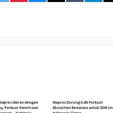
Twitter
Pinterest
Bluesky
Threads
Tumblr
Telegram
apres Gibran dengan
Wapres Dorong AJBI Perkuat
y, Perkuat Kemitraan
Ekosistem Beasiswa untuk SDM Un
donesia – Kamboja
Indonesia Timur