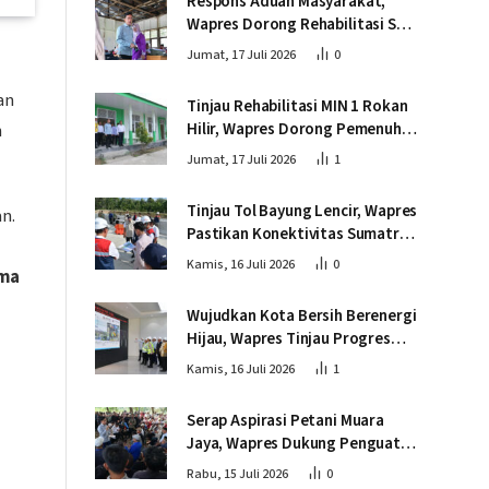
Respons Aduan Masyarakat,
Wapres Dorong Rehabilitasi SDN
016 Serusa Rokan Hilir
Jumat, 17 Juli 2026
0
an
Tinjau Rehabilitasi MIN 1 Rokan
Hilir, Wapres Dorong Pemenuhan
n
Sarana Prasarana Pendidikan
Jumat, 17 Juli 2026
1
Tinjau Tol Bayung Lencir, Wapres
n.
Pastikan Konektivitas Sumatra
Berjalan Optimal
Kamis, 16 Juli 2026
0
ama
Wujudkan Kota Bersih Berenergi
Hijau, Wapres Tinjau Progres
Pembangunan PSEL di
Kamis, 16 Juli 2026
1
Palembang
Serap Aspirasi Petani Muara
Jaya, Wapres Dukung Penguatan
Ekosistem Singkong untuk
Rabu, 15 Juli 2026
0