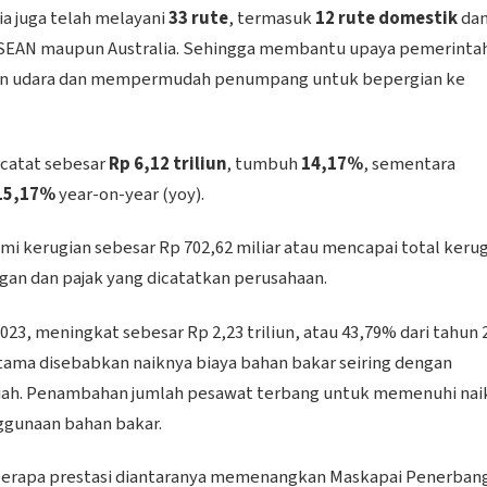
ia juga telah melayani
33 rute
, termasuk
12 rute domestik
da
SEAN maupun Australia. Sehingga membantu upaya pemerinta
anan udara dan mempermudah penumpang untuk bepergian ke
rcatat sebesar
Rp 6,12 triliun
, tumbuh
14,17%
, sementara
15,17%
year-on-year (yoy).
i kerugian sebesar Rp 702,62 miliar atau mencapai total keru
gan dan pajak yang dicatatkan perusahaan.
2023, meningkat sebesar Rp 2,23 triliun, atau 43,79% dari tahun 
utama disebabkan naiknya biaya bahan bakar seiring dengan
rupiah. Penambahan jumlah pesawat terbang untuk memenuhi nai
ggunaan bahan bakar.
eberapa prestasi diantaranya memenangkan Maskapai Penerban