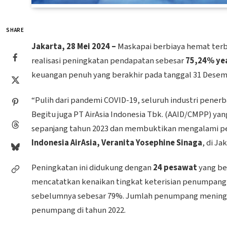
SHARE
Jakarta, 28 Mei 2024 –
Maskapai berbiaya hemat terba
realisasi peningkatan pendapatan sebesar
75,24% ye
keuangan penuh yang berakhir pada tanggal 31 Desem
“Pulih dari pandemi COVID-19, seluruh industri pener
Begitu juga PT AirAsia Indonesia Tbk. (AAID/CMPP) ya
sepanjang tahun 2023 dan membuktikan mengalami pe
Indonesia AirAsia, Veranita Yosephine Sinaga
, di Ja
Peningkatan ini didukung dengan
24 pesawat
yang ber
mencatatkan kenaikan tingkat keterisian penumpan
sebelumnya sebesar 79%. Jumlah penumpang menin
penumpang di tahun 2022.