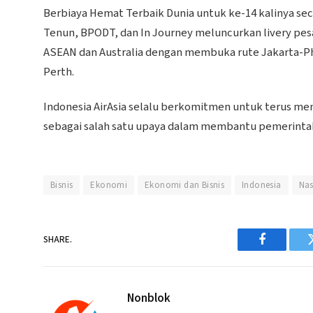
Berbiaya Hemat Terbaik Dunia untuk ke-14 kalinya seca
Tenun, BPODT, dan In Journey meluncurkan livery pe
ASEAN dan Australia dengan membuka rute Jakarta-Ph
Perth.
Indonesia AirAsia selalu berkomitmen untuk terus me
sebagai salah satu upaya dalam membantu pemerintah u
Bisnis
Ekonomi
Ekonomi dan Bisnis
Indonesia
Nas
SHARE.
Facebook
Nonblok