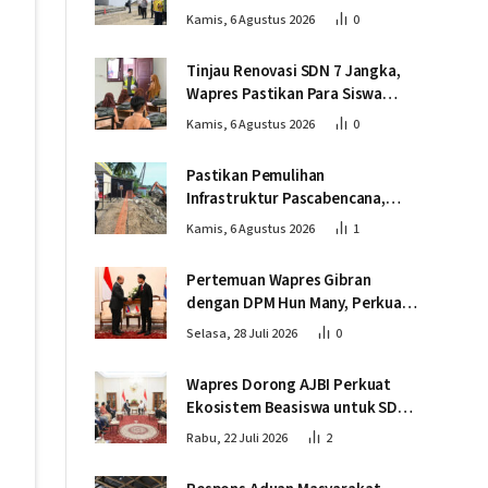
Infrastruktur Berjalan Tepat
Kamis, 6 Agustus 2026
0
Mutu dan Tepat Waktu
Tinjau Renovasi SDN 7 Jangka,
Wapres Pastikan Para Siswa
Kembali Belajar dengan Layak
Kamis, 6 Agustus 2026
0
Pascabencana
Pastikan Pemulihan
Infrastruktur Pascabencana,
Wapres Tinjau Progres
Kamis, 6 Agustus 2026
1
Pembangunan Jembatan Krueng
Tingkeum Bireuen
Pertemuan Wapres Gibran
dengan DPM Hun Many, Perkuat
Kemitraan Strategis Indonesia –
Selasa, 28 Juli 2026
0
Kamboja
Wapres Dorong AJBI Perkuat
Ekosistem Beasiswa untuk SDM
Unggul Indonesia Timur
Rabu, 22 Juli 2026
2