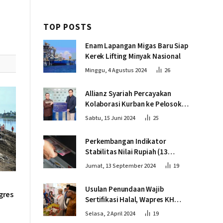
TOP POSTS
Enam Lapangan Migas Baru Siap
Kerek Lifting Minyak Nasional
Minggu, 4 Agustus 2024
26
Allianz Syariah Percayakan
Kolaborasi Kurban ke Pelosok
Negeri bersama Dompet Dhuafa
Sabtu, 15 Juni 2024
25
Perkembangan Indikator
Stabilitas Nilai Rupiah (13
September 2024)
Jumat, 13 September 2024
19
Usulan Penundaan Wajib
gres
Sertifikasi Halal, Wapres KH
Ma’ruf Amin: Proses Tetap
Selasa, 2 April 2024
19
Berjalan sesuai Penahapan