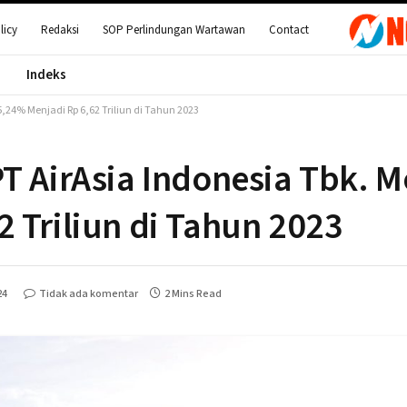
licy
Redaksi
SOP Perlindungan Wartawan
Contact
Indeks
,24% Menjadi Rp 6,62 Triliun di Tahun 2023
T AirAsia Indonesia Tbk. 
 Triliun di Tahun 2023
24
Tidak ada komentar
2 Mins Read