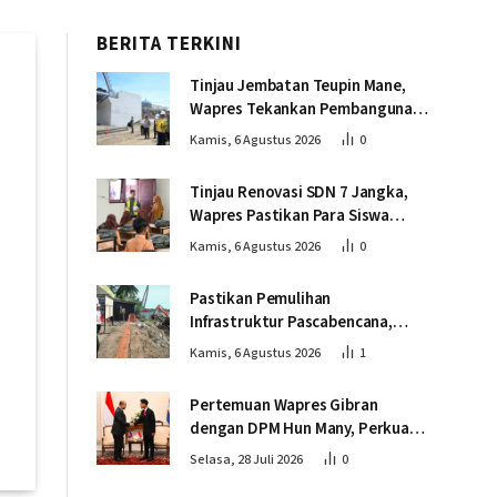
BERITA TERKINI
Tinjau Jembatan Teupin Mane,
Wapres Tekankan Pembangunan
Infrastruktur Berjalan Tepat
Kamis, 6 Agustus 2026
0
Mutu dan Tepat Waktu
Tinjau Renovasi SDN 7 Jangka,
Wapres Pastikan Para Siswa
Kembali Belajar dengan Layak
Kamis, 6 Agustus 2026
0
Pascabencana
Pastikan Pemulihan
Infrastruktur Pascabencana,
Wapres Tinjau Progres
Kamis, 6 Agustus 2026
1
Pembangunan Jembatan Krueng
Tingkeum Bireuen
Pertemuan Wapres Gibran
dengan DPM Hun Many, Perkuat
Kemitraan Strategis Indonesia –
Selasa, 28 Juli 2026
0
Kamboja