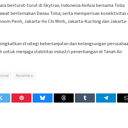
ra berturut-turut di Skytrax; Indonesia AirAsia bersama Toba
sawat bertemakan Danau Toba; serta memperluas konektivitas 
nom Penh, Jakarta-Ho Chi Minh, Jakarta-Kuching dan Jakarta-
ningkatkan strategi keberlanjutan dan kelangsungan perusahaa
ntuk menjaga stabilitas industri penerbangan di Tanah Air.
ional
Nusantara
Twitter
Pinterest
Bluesky
Threads
Tumblr
Telegram