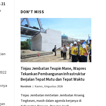
Swasembada Pangan
n
21
h
DON'T MISS
gian
Tinjau Jembatan Teupin Mane, Wapres
2022
Tekankan Pembangunan Infrastruktur
Berjalan Tepat Mutu dan Tepat Waktu
knya
Nonblok
Kamis, 6 Agustus 2026
Tinjau Jembatan mmSelain Jembatan Krueng
Tingkeum, masih dalam agenda kerjanya di
gan