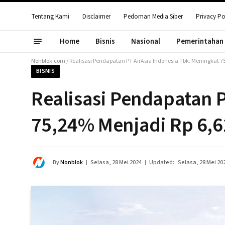
Tentang Kami
Disclaimer
Pedoman Media Siber
Privacy Po
Home
Bisnis
Nasional
Pemerintahan
Nonblok.com
/
Realisasi Pendapatan PT AirAsia Indonesia Tbk. Meningkat 75
BISNIS
Realisasi Pendapatan P
75,24% Menjadi Rp 6,62
By
Nonblok
Selasa, 28 Mei 2024
Updated:
Selasa, 28 Mei 20