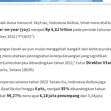
ik dunia menurut Skytrax, Indonesia AirAsia, telah mencatatk
ar-on-year (yoy)
menjadi
Rp 6,62 triliun
pada periode tahuna
ber 2023 (“FY2023”).
bangan tanah air pun mulai menggeliat bangkit dari keterpuruka
ng mencatatkan peningkatan kinerja keuangan yang signifikan
rtumbuhan jika dibandingkan tahun 2022,” tutur
Direktur Ut
karta, Selasa (28/05).
operasi selama tahun 2023. Selain itu, Indonesia AirAsia juga
g
(load factor)
hingga
6 pts,
menjadi
85%
dibandingkan tahun
gkat
90,27%
mencapai
6,18 juta penumpang
dari 3,24 juta