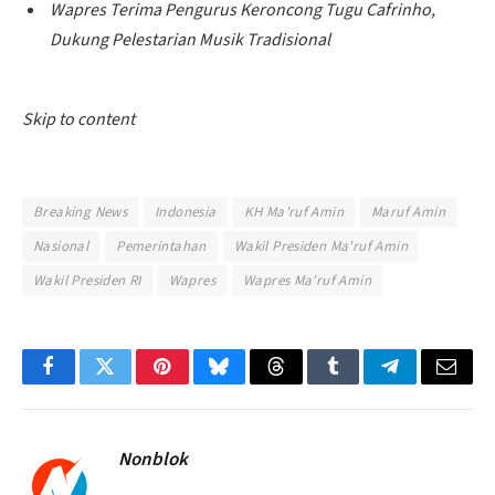
Wapres Terima Pengurus Keroncong Tugu Cafrinho,
Dukung Pelestarian Musik Tradisional
Skip to content
Breaking News
Indonesia
KH Ma'ruf Amin
Maruf Amin
Nasional
Pemerintahan
Wakil Presiden Ma'ruf Amin
Wakil Presiden RI
Wapres
Wapres Ma'ruf Amin
Facebook
Twitter
Pinterest
Bluesky
Threads
Tumblr
Telegram
Email
Nonblok