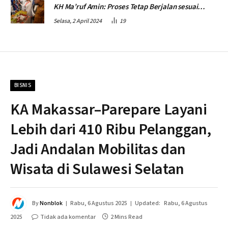
KH Ma’ruf Amin: Proses Tetap Berjalan sesuai
Penahapan
Selasa, 2 April 2024
19
BISNIS
KA Makassar–Parepare Layani
Lebih dari 410 Ribu Pelanggan,
Jadi Andalan Mobilitas dan
Wisata di Sulawesi Selatan
By
Nonblok
Rabu, 6 Agustus 2025
Updated:
Rabu, 6 Agustus
2025
Tidak ada komentar
2 Mins Read