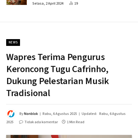
Penahapan
Selasa, 2 April 2024
19
NEWS
Wapres Terima Pengurus
Keroncong Tugu Cafrinho,
Dukung Pelestarian Musik
Tradisional
By
Nonblok
Rabu, 6 Agustus 2025
Updated:
Rabu, 6 Agustus
2025
Tidak ada komentar
1 Min Read