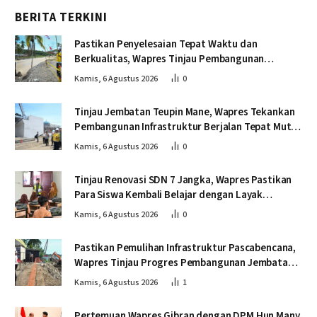
BERITA TERKINI
Pastikan Penyelesaian Tepat Waktu dan
Berkualitas, Wapres Tinjau Pembangunan
Jembatan Lumut
Kamis, 6 Agustus 2026
0
Tinjau Jembatan Teupin Mane, Wapres Tekankan
Pembangunan Infrastruktur Berjalan Tepat Mutu
dan Tepat Waktu
Kamis, 6 Agustus 2026
0
Tinjau Renovasi SDN 7 Jangka, Wapres Pastikan
Para Siswa Kembali Belajar dengan Layak
Pascabencana
Kamis, 6 Agustus 2026
0
Pastikan Pemulihan Infrastruktur Pascabencana,
Wapres Tinjau Progres Pembangunan Jembatan
Krueng Tingkeum Bireuen
Kamis, 6 Agustus 2026
1
Pertemuan Wapres Gibran dengan DPM Hun Many,