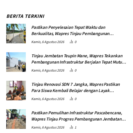
BERITA TERKINI
Pastikan Penyelesaian Tepat Waktu dan
Berkualitas, Wapres Tinjau Pembangunan
Jembatan Lumut
Kamis, 6 Agustus 2026
0
Tinjau Jembatan Teupin Mane, Wapres Tekankan
Pembangunan Infrastruktur Berjalan Tepat Mutu
dan Tepat Waktu
Kamis, 6 Agustus 2026
0
Tinjau Renovasi SDN 7 Jangka, Wapres Pastikan
Para Siswa Kembali Belajar dengan Layak
Pascabencana
Kamis, 6 Agustus 2026
0
Pastikan Pemulihan Infrastruktur Pascabencana,
Wapres Tinjau Progres Pembangunan Jembatan
Krueng Tingkeum Bireuen
Kamis, 6 Agustus 2026
1