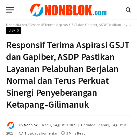
Nonblok.com
/
Responsif Terima Aspirasi GSJT dan Gapiber, ASDP Pastikan Layanan Pelabuhan Berjalan Normal dan Terus Perkuat Sinergi Penyeberangan Ketapang–Gilimanuk
BISNIS
Responsif Terima Aspirasi GSJT
dan Gapiber, ASDP Pastikan
Layanan Pelabuhan Berjalan
Normal dan Terus Perkuat
Sinergi Penyeberangan
Ketapang–Gilimanuk
By
Nonblok
Rabu, 6 Agustus 2025
Updated:
Kamis, 7 Agustus
2025
Tidak ada komentar
3 Mins Read