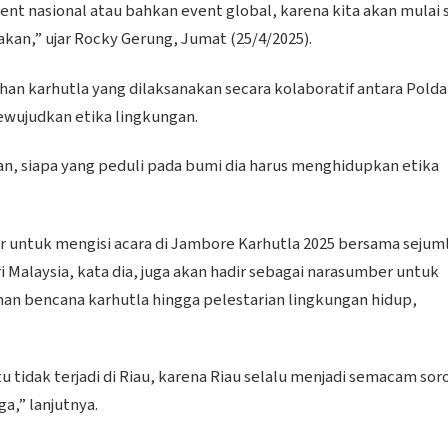
t nasional atau bahkan event global, karena kita akan mulai 
kan,” ujar Rocky Gerung, Jumat (25/4/2025).
n karhutla yang dilaksanakan secara kolaboratif antara Polda
ewujudkan etika lingkungan.
an, siapa yang peduli pada bumi dia harus menghidupkan etika
ir untuk mengisi acara di Jambore Karhutla 2025 bersama sejum
i Malaysia, kata dia, juga akan hadir sebagai narasumber untuk
n bencana karhutla hingga pelestarian lingkungan hidup,
tu tidak terjadi di Riau, karena Riau selalu menjadi semacam sor
a,” lanjutnya.