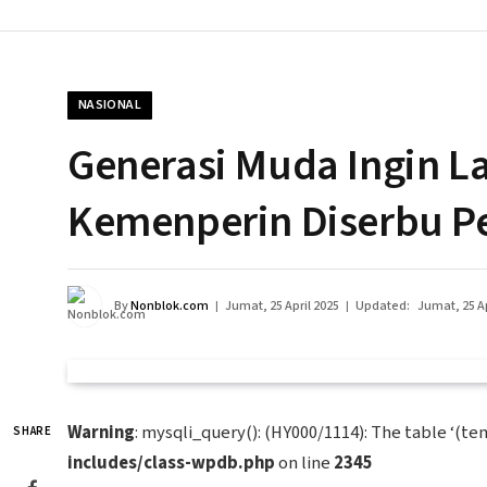
NASIONAL
Generasi Muda Ingin La
Kemenperin Diserbu P
By
Nonblok.com
Jumat, 25 April 2025
Updated:
Jumat, 25 Ap
Warning
: mysqli_query(): (HY000/1114): The table ‘(tem
SHARE
includes/class-wpdb.php
on line
2345