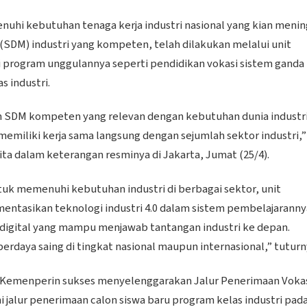
uhi kebutuhan tenaga kerja industri nasional yang kian meni
(SDM) industri yang kompeten, telah dilakukan melalui unit
 program unggulannya seperti pendidikan vokasi sistem ganda
s industri.
n SDM kompeten yang relevan dengan kebutuhan dunia industr
emiliki kerja sama langsung dengan sejumlah sektor industri,”
a dalam keterangan resminya di Jakarta, Jumat (25/4).
tuk memenuhi kebutuhan industri di berbagai sektor, unit
ntasikan teknologi industri 4.0 dalam sistem pembelajaranny
digital yang mampu menjawab tantangan industri ke depan.
rdaya saing di tingkat nasional maupun internasional,” tuturn
, Kemenperin sukses menyelenggarakan Jalur Penerimaan Voka
ni jalur penerimaan calon siswa baru program kelas industri pad