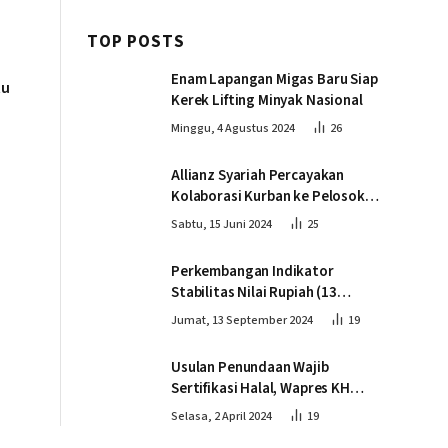
TOP POSTS
Enam Lapangan Migas Baru Siap
tu
Kerek Lifting Minyak Nasional
Minggu, 4 Agustus 2024
26
Allianz Syariah Percayakan
Kolaborasi Kurban ke Pelosok
Negeri bersama Dompet Dhuafa
Sabtu, 15 Juni 2024
25
Perkembangan Indikator
Stabilitas Nilai Rupiah (13
September 2024)
Jumat, 13 September 2024
19
Usulan Penundaan Wajib
Sertifikasi Halal, Wapres KH
Ma’ruf Amin: Proses Tetap
Selasa, 2 April 2024
19
Berjalan sesuai Penahapan