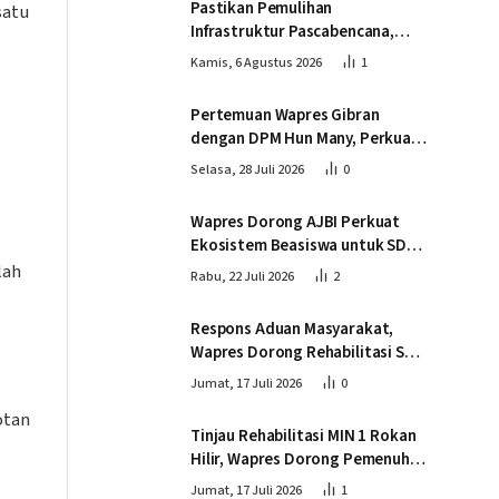
Pastikan Pemulihan
satu
Infrastruktur Pascabencana,
Wapres Tinjau Progres
Kamis, 6 Agustus 2026
1
Pembangunan Jembatan Krueng
Tingkeum Bireuen
Pertemuan Wapres Gibran
dengan DPM Hun Many, Perkuat
Kemitraan Strategis Indonesia –
Selasa, 28 Juli 2026
0
Kamboja
Wapres Dorong AJBI Perkuat
Ekosistem Beasiswa untuk SDM
Unggul Indonesia Timur
lah
Rabu, 22 Juli 2026
2
Respons Aduan Masyarakat,
Wapres Dorong Rehabilitasi SDN
016 Serusa Rokan Hilir
Jumat, 17 Juli 2026
0
otan
Tinjau Rehabilitasi MIN 1 Rokan
Hilir, Wapres Dorong Pemenuhan
Sarana Prasarana Pendidikan
Jumat, 17 Juli 2026
1