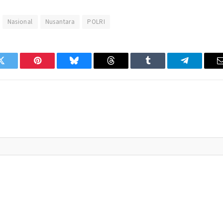
Nasional
Nusantara
POLRI
Twitter
Pinterest
Bluesky
Threads
Tumblr
Telegram