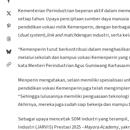
Kementerian Perindustrian beperan aktif dalam memen
setiap tahun. Upaya penciptaan sumber daya manusia 
pendidikan vokasi milik Kemenperin, dengan berbagai
(
dual system
),
link and match
dengan industri, serta kela
“Kemenperin turut berkontribusi dalam menghasilka
melalui sekolah dan kampus vokasi Kemenperin yang m
kata Menteri Perindustrian Agus Gumiwang Kartasasmit
Menperin mengatakan, selain memiliki spesialisasi un
pendidikan vokasi Kemenperin juga telah mengimpleme
“Sehingga lulusannya memiliki penguasaan teknologi 
Akhirnya, mereka juga sudah siap bekerja dan mampu be
Sebagai upaya mencetak SDM industri yang terampil
Industri (JARVIS) Prestasi 2025 –
Mayora Academy
, yak