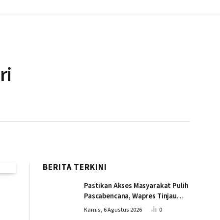
ri
BERITA TERKINI
Pastikan Akses Masyarakat Pulih
Pascabencana, Wapres Tinjau
Pembangunan Jembatan
Kamis, 6 Agustus 2026
0
Gantung Kendawi