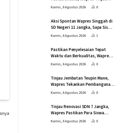
Pembangunan Jembatan
Kamis, 6 Agustus 2026
0
Gantung Kendawi
Aksi Spontan Wapres Singgah di
SD Negeri 11 Jangka, Sapa Siswa
dan Dorong Perbaikan Sekolah
Kamis, 6 Agustus 2026
1
Pastikan Penyelesaian Tepat
Waktu dan Berkualitas, Wapres
Tinjau Pembangunan Jembatan
Kamis, 6 Agustus 2026
0
Lumut
Tinjau Jembatan Teupin Mane,
Wapres Tekankan Pembangunan
Infrastruktur Berjalan Tepat
Kamis, 6 Agustus 2026
0
Mutu dan Tepat Waktu
Tinjau Renovasi SDN 7 Jangka,
hanya
Wapres Pastikan Para Siswa
Kembali Belajar dengan Layak
Kamis, 6 Agustus 2026
0
Pascabencana