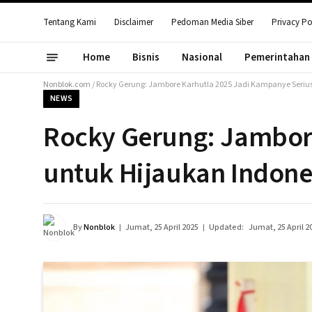
Tentang Kami
Disclaimer
Pedoman Media Siber
Privacy Po
Home
Bisnis
Nasional
Pemerintahan
Nonblok.com
/
Rocky Gerung: Jambore Karhutla 2025 Jadi Kampanye Seriu
NEWS
Rocky Gerung: Jambor
untuk Hijaukan Indone
By
Nonblok
Jumat, 25 April 2025
Updated:
Jumat, 25 April 2