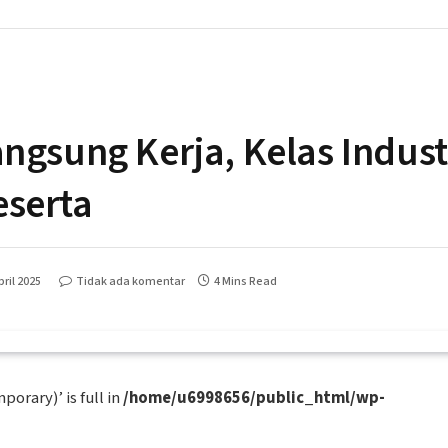
ngsung Kerja, Kelas Indust
eserta
ril 2025
Tidak ada komentar
4 Mins Read
porary)’ is full in
/home/u6998656/public_html/wp-