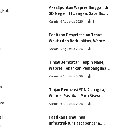
Aksi Spontan Wapres Singgah di
ngkat
SD Negeri 11 Jangka, Sapa Siswa
dan Dorong Perbaikan Sekolah
Kamis, 6 Agustus 2026
1
Pastikan Penyelesaian Tepat
Waktu dan Berkualitas, Wapres
Tinjau Pembangunan Jembatan
i
Kamis, 6 Agustus 2026
0
Lumut
Tinjau Jembatan Teupin Mane,
Wapres Tekankan Pembangunan
Infrastruktur Berjalan Tepat
Kamis, 6 Agustus 2026
0
Mutu dan Tepat Waktu
a.
Tinjau Renovasi SDN 7 Jangka,
Wapres Pastikan Para Siswa
Kembali Belajar dengan Layak
ya.
Kamis, 6 Agustus 2026
0
Pascabencana
si
Pastikan Pemulihan
Infrastruktur Pascabencana,
a