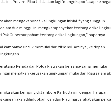
 ini, Provinsi Riau tidak akan lagi ‘mengekspor’ asap ke nega
kita akan mengekspor etika lingkungan inisiatif yang sungguh
a dalam dua minggu ini mengkampanyekan tentang etika lingk
rti Pak Gubernur paham tentang etika lingkungan,” paparnya.
 kampanye untuk memulai dari titik nol. Artinya, ke depan
lingkungan.
 terutama Pemda dan Polda Riau akan bersama-sama memulai
ita ingin menolkan kerusakan lingkungan mulai dari Riau salam ak
demika akan kemping di Jambore Karhutla ini, dengan harapan
ingkungan akan dihidupkan, dan dari Riau masyarakat akan perc