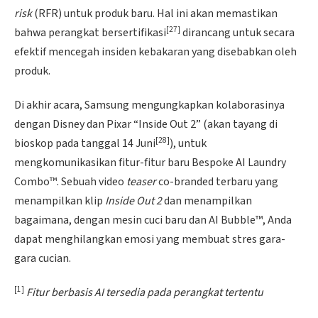
risk
(RFR) untuk produk baru. Hal ini akan memastikan
[27]
bahwa perangkat bersertifikasi
dirancang untuk secara
efektif mencegah insiden kebakaran yang disebabkan oleh
produk.
Di akhir acara, Samsung mengungkapkan kolaborasinya
dengan Disney dan Pixar “Inside Out 2” (akan tayang di
[28]
bioskop pada tanggal 14 Juni
), untuk
mengkomunikasikan fitur-fitur baru Bespoke AI Laundry
Combo™. Sebuah video
teaser
co-branded terbaru yang
menampilkan klip
Inside Out 2
dan menampilkan
bagaimana, dengan mesin cuci baru dan AI Bubble™, Anda
dapat menghilangkan emosi yang membuat stres gara-
gara cucian.
[1]
Fitur berbasis AI tersedia pada perangkat tertentu