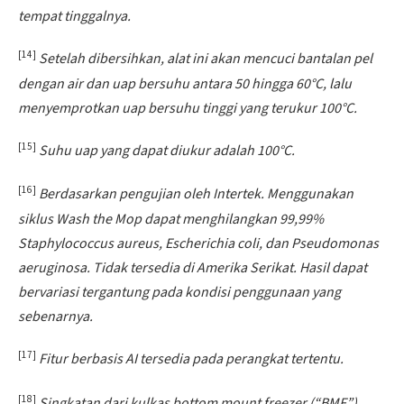
tempat tinggalnya.
[14]
Setelah dibersihkan, alat ini akan mencuci bantalan pel
dengan air dan uap bersuhu antara 50 hingga 60°C, lalu
menyemprotkan uap bersuhu tinggi yang terukur 100°C.
[15]
Suhu uap yang dapat diukur adalah 100°C.
[16]
Berdasarkan pengujian oleh Intertek. Menggunakan
siklus Wash the Mop dapat menghilangkan 99,99%
Staphylococcus aureus, Escherichia coli, dan Pseudomonas
aeruginosa. Tidak tersedia di Amerika Serikat. Hasil dapat
bervariasi tergantung pada kondisi penggunaan yang
sebenarnya.
[17]
Fitur berbasis AI tersedia pada perangkat tertentu.
[18]
Singkatan dari kulkas bottom mount freezer (“BMF”)