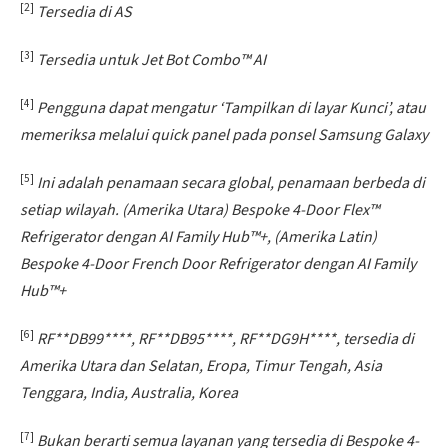
[2]
Tersedia di AS
[3]
Tersedia untuk Jet Bot Combo™ AI
[4]
Pengguna dapat mengatur ‘Tampilkan di layar Kunci’, atau
memeriksa melalui quick panel pada ponsel Samsung Galaxy
[5]
Ini adalah penamaan secara global, penamaan berbeda di
setiap wilayah. (Amerika Utara) Bespoke 4-Door Flex™
Refrigerator dengan AI Family Hub™+, (Amerika Latin)
Bespoke 4-Door French Door Refrigerator dengan AI Family
Hub™+
[6]
RF**DB99****, RF**DB95****, RF**DG9H****, tersedia di
Amerika Utara dan Selatan, Eropa, Timur Tengah, Asia
Tenggara, India, Australia, Korea
[7]
Bukan berarti semua layanan yang tersedia di Bespoke 4-