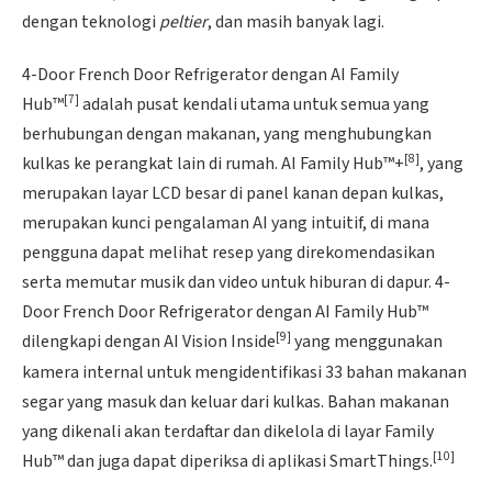
dengan teknologi
peltier
, dan masih banyak lagi.
4-Door French Door Refrigerator dengan AI Family
[7]
Hub™
adalah pusat kendali utama untuk semua yang
berhubungan dengan makanan, yang menghubungkan
[8]
kulkas ke perangkat lain di rumah. AI Family Hub™+
, yang
merupakan layar LCD besar di panel kanan depan kulkas,
merupakan kunci pengalaman AI yang intuitif, di mana
pengguna dapat melihat resep yang direkomendasikan
serta memutar musik dan video untuk hiburan di dapur. 4-
Door French Door Refrigerator dengan AI Family Hub™
[9]
dilengkapi dengan AI Vision Inside
yang menggunakan
kamera internal untuk mengidentifikasi 33 bahan makanan
segar yang masuk dan keluar dari kulkas. Bahan makanan
yang dikenali akan terdaftar dan dikelola di layar Family
[10]
Hub™ dan juga dapat diperiksa di aplikasi SmartThings.