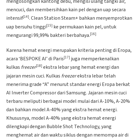
mengosongkan kantong debu, mengisi ulang tangki air,
mencuci, dan membersihkan kain pel dengan uap secara
[14]
intensif
. Clean Station Steam+ bahkan menyemprotkan
[15]
uap bersuhu tinggi
ke permukaan kain pel, untuk
[16]
mengurangi 99,99% bakteri berbahaya.
Karena hemat energi merupakan kriteria penting di Eropa,
[17]
acara ‘BESPOKE AI’ di Paris
juga memperkenalkan
[18]
kulkas
freezer
ekstra lebar yang hemat energi dan
jajaran mesin cuci. Kulkas
freezer
ekstra lebar telah
menerima grade “A” menurut standar energi Eropa berkat
AI Inverter Compressor dari Samsung. Jajaran mesin cuci
terbaru meliputi berbagai model mulai dari A-10%, A-20%
dan bahkan model A-40% yang ekstra hemat energi.
Khususnya, model A-40% yang ekstra hemat energi
dilengkapi dengan Bubble Shot Technology, yang
menghemat air dan waktu siklus dengan memompa air di