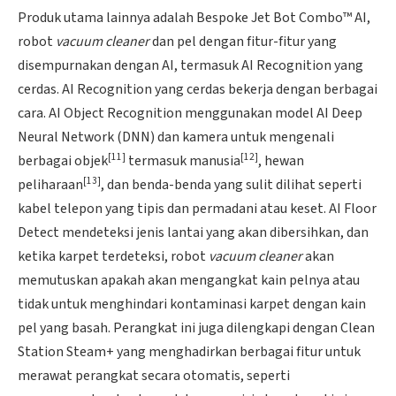
Produk utama lainnya adalah Bespoke Jet Bot Combo™ AI,
robot
vacuum cleaner
dan pel dengan fitur-fitur yang
disempurnakan dengan AI, termasuk AI Recognition yang
cerdas. AI Recognition yang cerdas bekerja dengan berbagai
cara. AI Object Recognition menggunakan model AI Deep
Neural Network (DNN) dan kamera untuk mengenali
[11]
[12]
berbagai objek
termasuk manusia
, hewan
[13]
peliharaan
, dan benda-benda yang sulit dilihat seperti
kabel telepon yang tipis dan permadani atau keset. AI Floor
Detect mendeteksi jenis lantai yang akan dibersihkan, dan
ketika karpet terdeteksi, robot
vacuum cleaner
akan
memutuskan apakah akan mengangkat kain pelnya atau
tidak untuk menghindari kontaminasi karpet dengan kain
pel yang basah. Perangkat ini juga dilengkapi dengan Clean
Station Steam+ yang menghadirkan berbagai fitur untuk
merawat perangkat secara otomatis, seperti