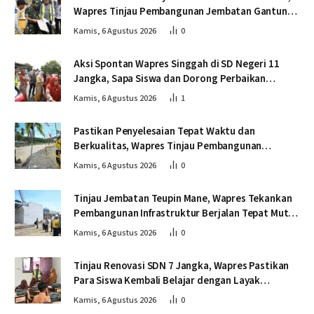
Wapres Tinjau Pembangunan Jembatan Gantung
Kendawi
Kamis, 6 Agustus 2026
0
Aksi Spontan Wapres Singgah di SD Negeri 11
Jangka, Sapa Siswa dan Dorong Perbaikan
Sekolah
Kamis, 6 Agustus 2026
1
Pastikan Penyelesaian Tepat Waktu dan
Berkualitas, Wapres Tinjau Pembangunan
Jembatan Lumut
Kamis, 6 Agustus 2026
0
Tinjau Jembatan Teupin Mane, Wapres Tekankan
Pembangunan Infrastruktur Berjalan Tepat Mutu
dan Tepat Waktu
Kamis, 6 Agustus 2026
0
Tinjau Renovasi SDN 7 Jangka, Wapres Pastikan
Para Siswa Kembali Belajar dengan Layak
Pascabencana
Kamis, 6 Agustus 2026
0