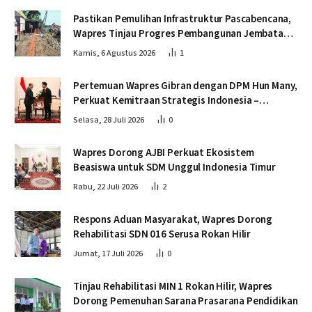
Pastikan Pemulihan Infrastruktur Pascabencana,
Wapres Tinjau Progres Pembangunan Jembatan
Krueng Tingkeum Bireuen
Kamis, 6 Agustus 2026
1
Pertemuan Wapres Gibran dengan DPM Hun Many,
Perkuat Kemitraan Strategis Indonesia –
Kamboja
Selasa, 28 Juli 2026
0
Wapres Dorong AJBI Perkuat Ekosistem
Beasiswa untuk SDM Unggul Indonesia Timur
Rabu, 22 Juli 2026
2
Respons Aduan Masyarakat, Wapres Dorong
Rehabilitasi SDN 016 Serusa Rokan Hilir
Jumat, 17 Juli 2026
0
Tinjau Rehabilitasi MIN 1 Rokan Hilir, Wapres
Dorong Pemenuhan Sarana Prasarana Pendidikan