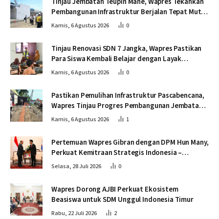
Tinjau Jembatan Teupin Mane, Wapres Tekankan
Pembangunan Infrastruktur Berjalan Tepat Mutu
dan Tepat Waktu
Kamis, 6 Agustus 2026
0
Tinjau Renovasi SDN 7 Jangka, Wapres Pastikan
Para Siswa Kembali Belajar dengan Layak
Pascabencana
Kamis, 6 Agustus 2026
0
Pastikan Pemulihan Infrastruktur Pascabencana,
Wapres Tinjau Progres Pembangunan Jembatan
Krueng Tingkeum Bireuen
Kamis, 6 Agustus 2026
1
Pertemuan Wapres Gibran dengan DPM Hun Many,
Perkuat Kemitraan Strategis Indonesia –
Kamboja
Selasa, 28 Juli 2026
0
Wapres Dorong AJBI Perkuat Ekosistem
Beasiswa untuk SDM Unggul Indonesia Timur
Rabu, 22 Juli 2026
2