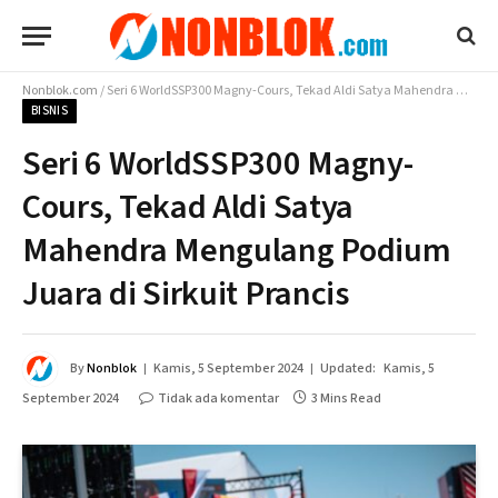
Nonblok.com
/
Seri 6 WorldSSP300 Magny-Cours, Tekad Aldi Satya Mahendra Mengulang Podium Juara di Sirkuit Prancis
BISNIS
Seri 6 WorldSSP300 Magny-
Cours, Tekad Aldi Satya
Mahendra Mengulang Podium
Juara di Sirkuit Prancis
By
Nonblok
Kamis, 5 September 2024
Updated:
Kamis, 5
September 2024
Tidak ada komentar
3 Mins Read