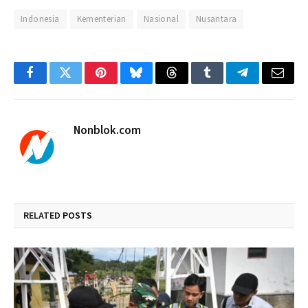
Indonesia
Kementerian
Nasional
Nusantara
Facebook
Twitter
Pinterest
Bluesky
Threads
Tumblr
Telegram
Email
Nonblok.com
RELATED
POSTS