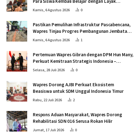
Para Siswa Kembali Belajar dengan Layak
Pascabencana
Kamis, 6 Agustus 2026
0
Pastikan Pemulihan Infrastruktur Pascabencana,
Wapres Tinjau Progres Pembangunan Jembatan
Krueng Tingkeum Bireuen
Kamis, 6 Agustus 2026
1
Pertemuan Wapres Gibran dengan DPM Hun Many,
Perkuat Kemitraan Strategis Indonesia –
Kamboja
Selasa, 28 Juli 2026
0
Wapres Dorong AJBI Perkuat Ekosistem
Beasiswa untuk SDM Unggul Indonesia Timur
Rabu, 22 Juli 2026
2
Respons Aduan Masyarakat, Wapres Dorong
Rehabilitasi SDN 016 Serusa Rokan Hilir
Jumat, 17 Juli 2026
0