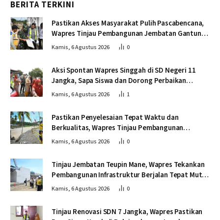
BERITA TERKINI
Pastikan Akses Masyarakat Pulih Pascabencana,
Wapres Tinjau Pembangunan Jembatan Gantung
Kendawi
Kamis, 6 Agustus 2026
0
Aksi Spontan Wapres Singgah di SD Negeri 11
Jangka, Sapa Siswa dan Dorong Perbaikan
Sekolah
Kamis, 6 Agustus 2026
1
Pastikan Penyelesaian Tepat Waktu dan
Berkualitas, Wapres Tinjau Pembangunan
Jembatan Lumut
Kamis, 6 Agustus 2026
0
Tinjau Jembatan Teupin Mane, Wapres Tekankan
Pembangunan Infrastruktur Berjalan Tepat Mutu
dan Tepat Waktu
Kamis, 6 Agustus 2026
0
Tinjau Renovasi SDN 7 Jangka, Wapres Pastikan