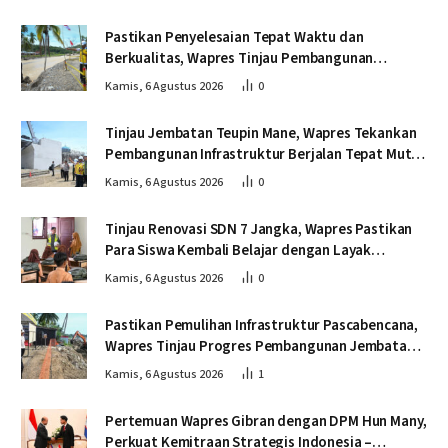
Pastikan Penyelesaian Tepat Waktu dan
Berkualitas, Wapres Tinjau Pembangunan
Jembatan Lumut
Kamis, 6 Agustus 2026
0
Tinjau Jembatan Teupin Mane, Wapres Tekankan
Pembangunan Infrastruktur Berjalan Tepat Mutu
dan Tepat Waktu
Kamis, 6 Agustus 2026
0
Tinjau Renovasi SDN 7 Jangka, Wapres Pastikan
Para Siswa Kembali Belajar dengan Layak
Pascabencana
Kamis, 6 Agustus 2026
0
Pastikan Pemulihan Infrastruktur Pascabencana,
Wapres Tinjau Progres Pembangunan Jembatan
Krueng Tingkeum Bireuen
Kamis, 6 Agustus 2026
1
Pertemuan Wapres Gibran dengan DPM Hun Many,
Perkuat Kemitraan Strategis Indonesia –