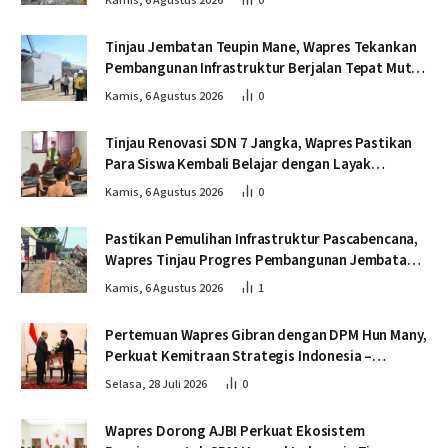
Kamis, 6 Agustus 2026
0
Tinjau Jembatan Teupin Mane, Wapres Tekankan
Pembangunan Infrastruktur Berjalan Tepat Mutu
dan Tepat Waktu
Kamis, 6 Agustus 2026
0
Tinjau Renovasi SDN 7 Jangka, Wapres Pastikan
Para Siswa Kembali Belajar dengan Layak
Pascabencana
Kamis, 6 Agustus 2026
0
Pastikan Pemulihan Infrastruktur Pascabencana,
Wapres Tinjau Progres Pembangunan Jembatan
Krueng Tingkeum Bireuen
Kamis, 6 Agustus 2026
1
Pertemuan Wapres Gibran dengan DPM Hun Many,
Perkuat Kemitraan Strategis Indonesia –
Kamboja
Selasa, 28 Juli 2026
0
Wapres Dorong AJBI Perkuat Ekosistem