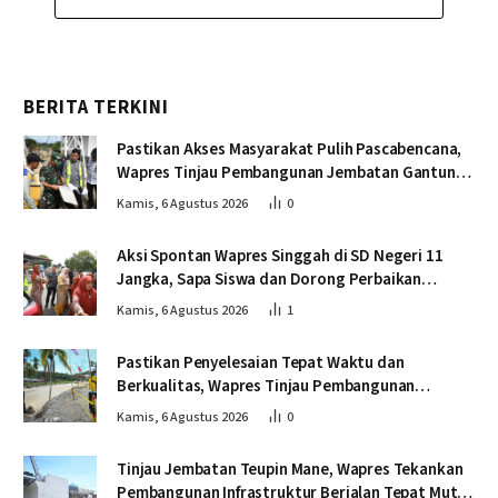
BERITA TERKINI
Pastikan Akses Masyarakat Pulih Pascabencana,
Wapres Tinjau Pembangunan Jembatan Gantung
Kendawi
Kamis, 6 Agustus 2026
0
Aksi Spontan Wapres Singgah di SD Negeri 11
Jangka, Sapa Siswa dan Dorong Perbaikan
Sekolah
Kamis, 6 Agustus 2026
1
Pastikan Penyelesaian Tepat Waktu dan
Berkualitas, Wapres Tinjau Pembangunan
Jembatan Lumut
Kamis, 6 Agustus 2026
0
Tinjau Jembatan Teupin Mane, Wapres Tekankan
Pembangunan Infrastruktur Berjalan Tepat Mutu