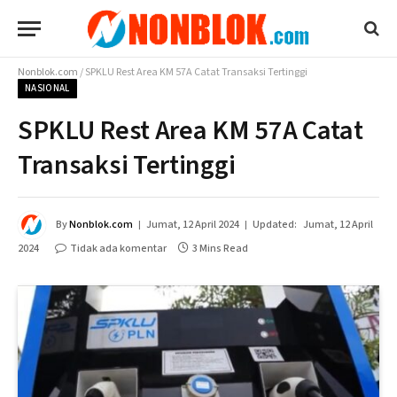
Nonblok.com
/
SPKLU Rest Area KM 57A Catat Transaksi Tertinggi
NASIONAL
SPKLU Rest Area KM 57A Catat
Transaksi Tertinggi
By
Nonblok.com
Jumat, 12 April 2024
Updated:
Jumat, 12 April
2024
Tidak ada komentar
3 Mins Read