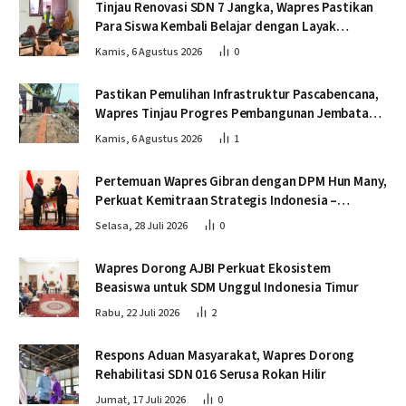
Tinjau Renovasi SDN 7 Jangka, Wapres Pastikan
Para Siswa Kembali Belajar dengan Layak
Pascabencana
Kamis, 6 Agustus 2026
0
Pastikan Pemulihan Infrastruktur Pascabencana,
Wapres Tinjau Progres Pembangunan Jembatan
Krueng Tingkeum Bireuen
Kamis, 6 Agustus 2026
1
Pertemuan Wapres Gibran dengan DPM Hun Many,
Perkuat Kemitraan Strategis Indonesia –
Kamboja
Selasa, 28 Juli 2026
0
Wapres Dorong AJBI Perkuat Ekosistem
Beasiswa untuk SDM Unggul Indonesia Timur
Rabu, 22 Juli 2026
2
Respons Aduan Masyarakat, Wapres Dorong
Rehabilitasi SDN 016 Serusa Rokan Hilir
Jumat, 17 Juli 2026
0