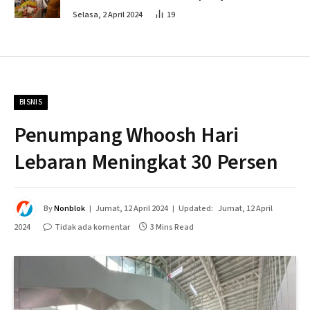
Penahapan
Selasa, 2 April 2024
19
BISNIS
Penumpang Whoosh Hari
Lebaran Meningkat 30 Persen
By
Nonblok
Jumat, 12 April 2024
Updated:
Jumat, 12 April
2024
Tidak ada komentar
3 Mins Read