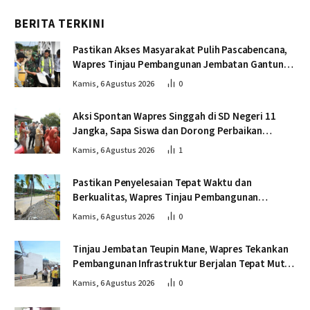
BERITA TERKINI
Pastikan Akses Masyarakat Pulih Pascabencana,
Wapres Tinjau Pembangunan Jembatan Gantung
Kendawi
Kamis, 6 Agustus 2026
0
Aksi Spontan Wapres Singgah di SD Negeri 11
Jangka, Sapa Siswa dan Dorong Perbaikan
Sekolah
Kamis, 6 Agustus 2026
1
Pastikan Penyelesaian Tepat Waktu dan
Berkualitas, Wapres Tinjau Pembangunan
Jembatan Lumut
Kamis, 6 Agustus 2026
0
Tinjau Jembatan Teupin Mane, Wapres Tekankan
Pembangunan Infrastruktur Berjalan Tepat Mutu
dan Tepat Waktu
Kamis, 6 Agustus 2026
0