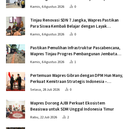
dan Tepat Waktu
Kamis, 6 Agustus 2026
0
Tinjau Renovasi SDN 7 Jangka, Wapres Pastikan
Para Siswa Kembali Belajar dengan Layak
Pascabencana
Kamis, 6 Agustus 2026
0
Pastikan Pemulihan Infrastruktur Pascabencana,
Wapres Tinjau Progres Pembangunan Jembatan
Krueng Tingkeum Bireuen
Kamis, 6 Agustus 2026
1
Pertemuan Wapres Gibran dengan DPM Hun Many,
Perkuat Kemitraan Strategis Indonesia –
Kamboja
Selasa, 28 Juli 2026
0
Wapres Dorong AJBI Perkuat Ekosistem
Beasiswa untuk SDM Unggul Indonesia Timur
Rabu, 22 Juli 2026
2