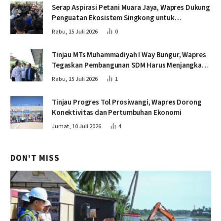
Serap Aspirasi Petani Muara Jaya, Wapres Dukung
Penguatan Ekosistem Singkong untuk
Swasembada Pangan
Rabu, 15 Juli 2026
0
Tinjau MTs Muhammadiyah I Way Bungur, Wapres
Tegaskan Pembangunan SDM Harus Menjangkau
Seluruh Sekolah
Rabu, 15 Juli 2026
1
Tinjau Progres Tol Prosiwangi, Wapres Dorong
Konektivitas dan Pertumbuhan Ekonomi
Jumat, 10 Juli 2026
4
DON'T MISS