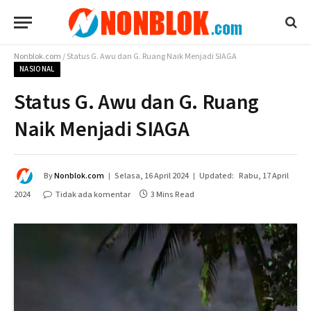
Nonblok.com
/
Status G. Awu dan G. Ruang Naik Menjadi SIAGA
NASIONAL
Status G. Awu dan G. Ruang
Naik Menjadi SIAGA
By
Nonblok.com
Selasa, 16 April 2024
Updated:
Rabu, 17 April
2024
Tidak ada komentar
3 Mins Read