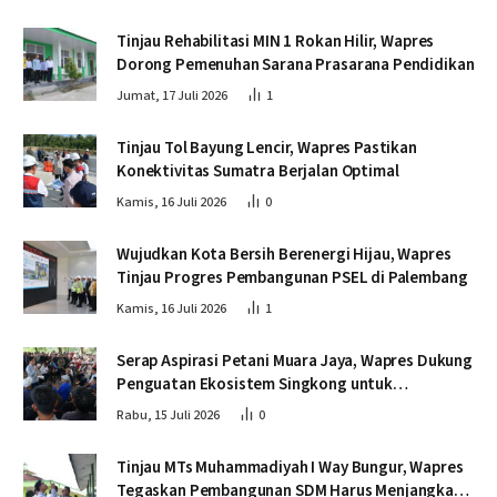
Tinjau Rehabilitasi MIN 1 Rokan Hilir, Wapres
Dorong Pemenuhan Sarana Prasarana Pendidikan
Jumat, 17 Juli 2026
1
Tinjau Tol Bayung Lencir, Wapres Pastikan
Konektivitas Sumatra Berjalan Optimal
Kamis, 16 Juli 2026
0
Wujudkan Kota Bersih Berenergi Hijau, Wapres
Tinjau Progres Pembangunan PSEL di Palembang
Kamis, 16 Juli 2026
1
Serap Aspirasi Petani Muara Jaya, Wapres Dukung
Penguatan Ekosistem Singkong untuk
Swasembada Pangan
Rabu, 15 Juli 2026
0
Tinjau MTs Muhammadiyah I Way Bungur, Wapres
Tegaskan Pembangunan SDM Harus Menjangkau