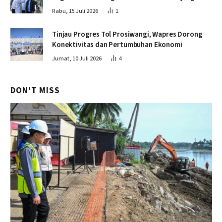
Seluruh Sekolah
Rabu, 15 Juli 2026
1
Tinjau Progres Tol Prosiwangi, Wapres Dorong
Konektivitas dan Pertumbuhan Ekonomi
Jumat, 10 Juli 2026
4
DON'T MISS