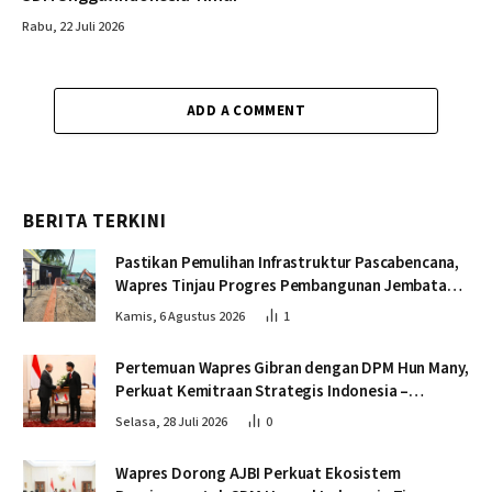
Rabu, 22 Juli 2026
ADD A COMMENT
BERITA TERKINI
Pastikan Pemulihan Infrastruktur Pascabencana,
Wapres Tinjau Progres Pembangunan Jembatan
Krueng Tingkeum Bireuen
Kamis, 6 Agustus 2026
1
Pertemuan Wapres Gibran dengan DPM Hun Many,
Perkuat Kemitraan Strategis Indonesia –
Kamboja
Selasa, 28 Juli 2026
0
Wapres Dorong AJBI Perkuat Ekosistem