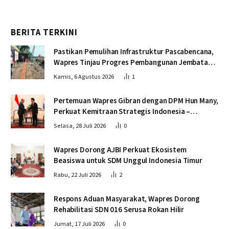
BERITA TERKINI
Pastikan Pemulihan Infrastruktur Pascabencana,
Wapres Tinjau Progres Pembangunan Jembatan
Krueng Tingkeum Bireuen
Kamis, 6 Agustus 2026
1
Pertemuan Wapres Gibran dengan DPM Hun Many,
Perkuat Kemitraan Strategis Indonesia –
Kamboja
Selasa, 28 Juli 2026
0
Wapres Dorong AJBI Perkuat Ekosistem
Beasiswa untuk SDM Unggul Indonesia Timur
Rabu, 22 Juli 2026
2
Respons Aduan Masyarakat, Wapres Dorong
Rehabilitasi SDN 016 Serusa Rokan Hilir
Jumat, 17 Juli 2026
0