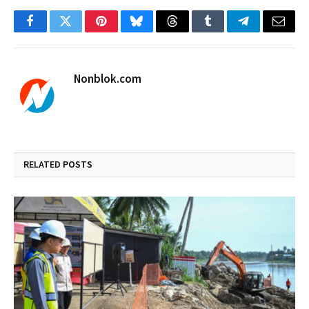
Facebook
Twitter
Pinterest
Bluesky
Threads
Tumblr
Telegram
Email
Nonblok.com
RELATED
POSTS