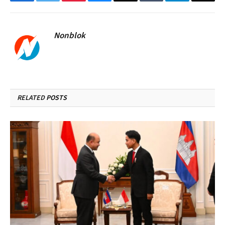
Facebook
Twitter
Pinterest
Bluesky
Threads
Tumblr
Telegram
Email
Nonblok
RELATED
POSTS