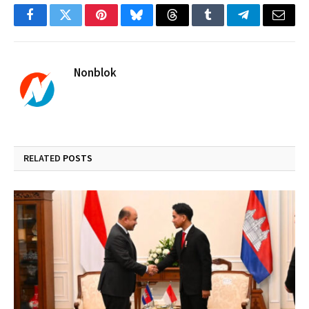
Facebook
Twitter
Pinterest
Bluesky
Threads
Tumblr
Telegram
Email
Nonblok
RELATED
POSTS