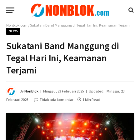
Nonblok.com
/
Sukatani Band Manggung di Tegal Hari Ini, Keamanan Terjami
NEWS
Sukatani Band Manggung di
Tegal Hari Ini, Keamanan
Terjami
By
Nonblok
Minggu, 23 Februari 2025
Updated:
Minggu, 23
Februari 2025
Tidak ada komentar
1 Min Read