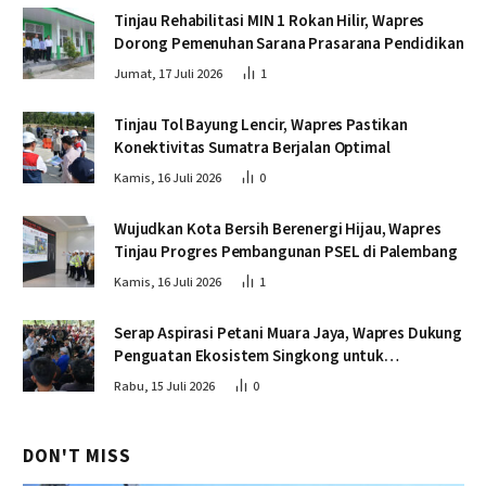
Tinjau Rehabilitasi MIN 1 Rokan Hilir, Wapres
Dorong Pemenuhan Sarana Prasarana Pendidikan
Jumat, 17 Juli 2026
1
Tinjau Tol Bayung Lencir, Wapres Pastikan
Konektivitas Sumatra Berjalan Optimal
Kamis, 16 Juli 2026
0
Wujudkan Kota Bersih Berenergi Hijau, Wapres
Tinjau Progres Pembangunan PSEL di Palembang
Kamis, 16 Juli 2026
1
Serap Aspirasi Petani Muara Jaya, Wapres Dukung
Penguatan Ekosistem Singkong untuk
Swasembada Pangan
Rabu, 15 Juli 2026
0
DON'T MISS