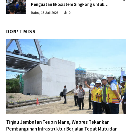
Penguatan Ekosistem Singkong untuk
Swasembada Pangan
Rabu, 15 Juli 2026
0
DON'T MISS
Tinjau Jembatan Teupin Mane, Wapres Tekankan
Pembangunan Infrastruktur Berjalan Tepat Mutu dan