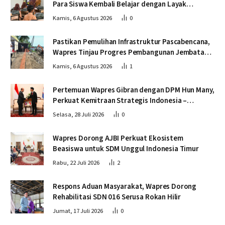
Para Siswa Kembali Belajar dengan Layak
Pascabencana
Kamis, 6 Agustus 2026
0
Pastikan Pemulihan Infrastruktur Pascabencana,
Wapres Tinjau Progres Pembangunan Jembatan
Krueng Tingkeum Bireuen
Kamis, 6 Agustus 2026
1
Pertemuan Wapres Gibran dengan DPM Hun Many,
Perkuat Kemitraan Strategis Indonesia –
Kamboja
Selasa, 28 Juli 2026
0
Wapres Dorong AJBI Perkuat Ekosistem
Beasiswa untuk SDM Unggul Indonesia Timur
Rabu, 22 Juli 2026
2
Respons Aduan Masyarakat, Wapres Dorong
Rehabilitasi SDN 016 Serusa Rokan Hilir
Jumat, 17 Juli 2026
0