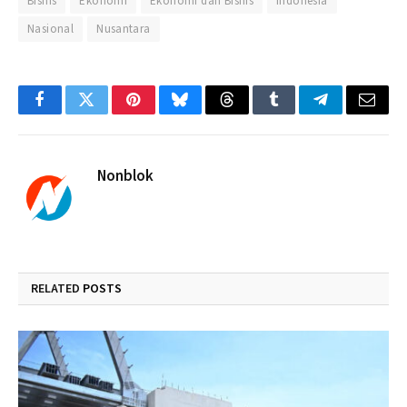
Bisnis
Ekonomi
Ekonomi dan Bisnis
Indonesia
Nasional
Nusantara
Facebook
Twitter
Pinterest
Bluesky
Threads
Tumblr
Telegram
Email
Nonblok
RELATED
POSTS