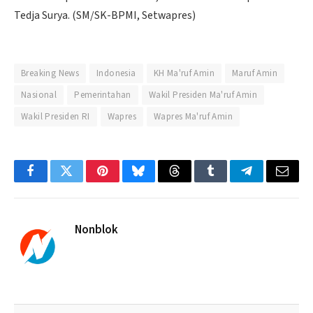
Tedja Surya. (SM/SK-BPMI, Setwapres)
Breaking News
Indonesia
KH Ma'ruf Amin
Maruf Amin
Nasional
Pemerintahan
Wakil Presiden Ma'ruf Amin
Wakil Presiden RI
Wapres
Wapres Ma'ruf Amin
Facebook
Twitter
Pinterest
Bluesky
Threads
Tumblr
Telegram
Email
Nonblok